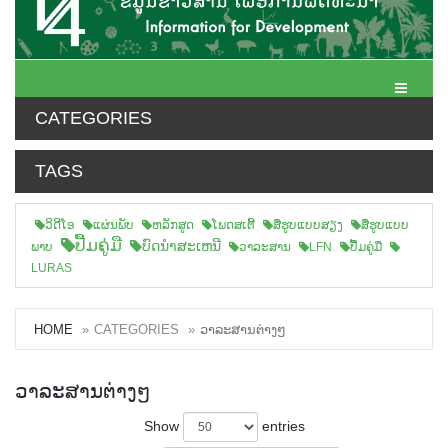
Toggle N
CATEGORIES
TAGS
ວິດີໂອ
ແຜ່ນພັບ
ຫລັກສູດ
ໂພດສເຕີ້
ສືຮູບແບບສຽງ
ສື່ຮູບແບບ
ປື້ມຄູ່ມື
ບົດນຳສະເຫນີ
ພາບ
ວາລະສານ
LFN
ປື້ມຄູ່ມື
LURAS
HOME
CATEGORIES
ວາລະສານຕ່າງໆ
ວາລະສານຕ່າງໆ
Show
entries