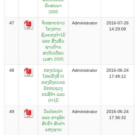
ພຶດສະພາ
2005
47
ຈົດໝາຍຂ່າວ
Administrator
2016-07-26
ໂຄງການ
14:29:08
ຄຸ້ມຄອງປ່າໄມ້
ແລະ ສົ່ງເສີມ
ຊາວບ້ານ
ສະບັບເດືອນ
ເມສາ 2005
48
ກອງປະຊຸມ
Administrator
2016-06-24
ໃຫຍ່ຄັ້ງທີ III
17:48:12
ຂອງອົງຄະນະ
ພັກກະຊວງ
ກະສິກຳ ແລະ
ປ່າໄມ້
49
ວັນປ່ອຍປາ
Administrator
2016-06-24
ແລະ ອານຸລັກ
17:36:32
ສັດນ້ຳ ສັດປ່າ
ແຫ່ງຊາດ