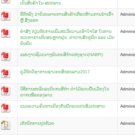
ເປັນສິນຄ້າໃນ-ສປປລາວ
ຂໍ້ຕົກລົງ ວ່າດ້ວຍລາຍການສິນຄ້າເກືອດຫ້າມການນໍາເຂົ້າ
Adminis
ຫຼື ສົ່ງອອກ
ຄໍາສັ່ງ ກ່ຽວກັບການເພີ່ມທະວີຄວາມເອົາໃຈໃສ່ ໃນການ
Adminis
ກວດກາການຕິດສະຫຼາກຝຸ່ນ, ຢາປາບສັດຕູພືດ ແລະ ເມັດ
ພັນພືດ
ແຜນງານຊີວະນາໆພັນກະສິກຳແຫ່ງຊາດ(NABPI)
Adminis
ຄູ່ມືນັກວິຊາການຊາວກະສິກອນລາວ2017
Adminis
ວິທີການຜະລິດລະບົບກະສິກຳ-ປ່າໄມ້ແບບພື້ນເມືອງໃນ
Adminis
ພາກເໜືອຂອງລາວ
ແນວຄວາມຄິດການປ້ອງກັນພືດແບບປະສົມປະສານ
Adminis
ເຕັກນິກການປູກກ້ວຍ
Adminis