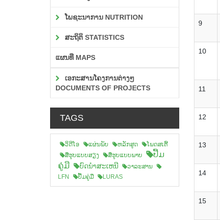
ໂພຊະນາການ NUTRITION
9
ສະຖິຕິ STATISTICS
10
ແຜນທີ່ MAPS
ເອກະສານໂຄງການຕ່າງໆ
DOCUMENTS OF PROJECTS
11
TAGS
12
ວິດີໂອ
ແຜ່ນພັບ
ຫລັກສູດ
ໂພດສເຕີ້
13
ປື້ມ
ສືຮູບແບບສຽງ
ສື່ຮູບແບບພາບ
ຄູ່ມື
ບົດນຳສະເຫນີ
ວາລະສານ
14
LFN
ປື້ມຄູ່ມື
LURAS
15