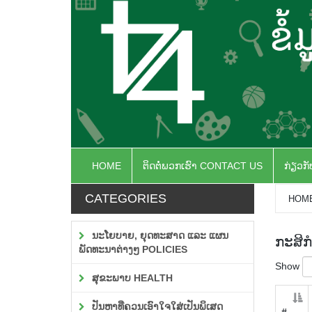
HOME
ຕິດຕໍ່ພວກເຮົາ CONTACT US
ກ່ຽວກ
CATEGORIES
HOM
ນະໂຍບາຍ, ຍຸດທະສາດ ແລະ ແຜນ
ກະສິກ
ພັດທະນາຕ່າງໆ POLICIES
Show
ສຸຂະພາບ HEALTH
ປັນຫາທີ່ຄວນເອົາໃຈໃສ່ເປັນພິເສດ
#