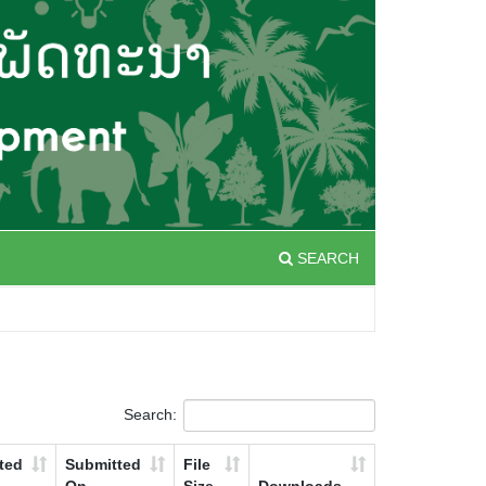
SEARCH
Search:
ted
Submitted
File
On
Size
Downloads