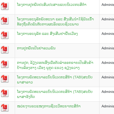
ໂຄງການປູກພືດປະສົມປະສານແບບນິເວດກະສິກຳ
Adminis
ໂຄງການອະນຸລັກພັດທະນາ ແລະ ສົ່ງເສີມນຳໃຊ້ພັນເຂົ້າ
Adminis
ທ້ອງຖິ່ນຕິດພັນກັບການຜະລິດແບບຊິວະພາບ
ໂຄງການອະນຸລັກ ແລະ ສົ່ງເສີມຢາພື້ນເມືອງ
Adminis
ການປູກພືດເປັນຢາລວມພັນ
Adminis
ການປູກ, ລ້ຽງດອກເຜິ້ງເພື່ອຕັດລຳອອກຂາຍເປັນສິນຄ້າ
Adminis
ບ້ານລ້ອງຮາງ ເມືອງ ພູກູດ ແຂວງ ຊຽງຂວາງ
ໂຄງການພັດທະນາລະບົບນິເວດກະສິກຳ (TABI)ສະບັບ
Adminis
ພາສາລາວ
ໂຄງການພັດທະນາລະບົບນິເວດກະສິກຳ (TABI)ສະບັບ
Adminis
ພາສາອັງກິດ
ໜວ່ຍງານຂະແໜງການຊີວະວິທະຍາກະສິກຳ
Adminis