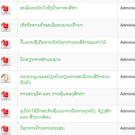
ຜະລິດຕະພັນໃນຖົງປັນຍາກະສິກຳ
Adminis
ເຕັກນິກການຍົກຜະລິດຕະພາບເຂົ້ານາ
Adminis
ປື້ມລາຍຊື່ເຄືອຂ່າຍນັກວິຊາການກະສິກຳແລະປ່າໄມ້
Adminis
ບົດຮຽນຈາກທຳມະຊາດ
Adminis
ກອງປະຊຸມແລກປ່ຽນບົດຮຽນການຜະລິດກະສິກຳແບບ
Adminis
ຍືນຍົງ
ການອະນຸລັກ ແລະ ການຄຸ້ມຄອງສັດປ່າ
Adminis
ຄູ່ມືນຳໃຊ້ນໍ້າສະກັດຊີວະພາບເພື່ອການປູກຝັງ, ລ້ຽງສັດ
Adminis
ແລະ ສິ່ງແວດລ້ອມ
ວິຊາການດ້ານການກະເສດ
Adminis