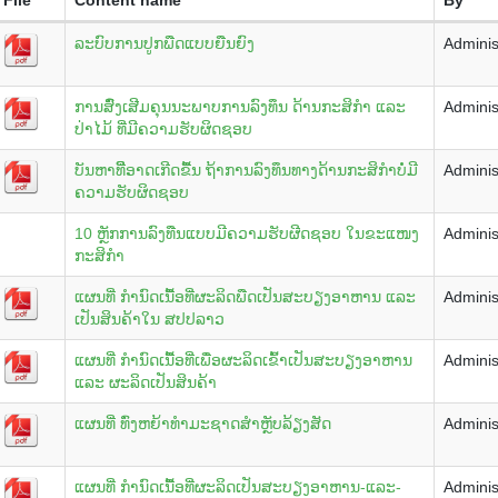
ລະບົບການປູກພືດແບບຍືນຍົງ
Adminis
ການສົົ່ງເສີມຄຸນນະພາບການລົງທຶນ ດ້ານກະສິກໍາ ແລະ
Adminis
ປ່າໄມ້ ທີ່ມີຄວາມຮັບຜິດຊອບ
ບັນຫາທີີ່ອາດເກີດຂື້ນ ຖ້າການລົງທຶນທາງດ້ານກະສິກໍາບໍ່ມີ
Adminis
ຄວາມຮັບຜິດຊອບ
10 ຫຼັກການລົງທືນແບບມີຄວາມຮັບຜີດຊອບ ໃນຂະແໜງ
Adminis
ກະສິກຳ
ແຜນທີ່ ກຳນົດເນື້ອທີ່ຜະລິດພືດເປັນສະບຽງອາຫານ ແລະ
Adminis
ເປັນສິນຄ້າໃນ ສປປລາວ
ແຜນທີ່ ກຳນົດເນື້ອທີ່ເພື່ອຜະລິດເຂົ້າເປັນສະບຽງອາຫານ
Adminis
ແລະ ຜະລິດເປັນສິນຄ້າ
ແຜນທີ່ ທົ່ງຫຍ້າທຳມະຊາດສໍາຫຼັບລ້ຽງສັດ
Adminis
ແຜນທີ່ ກຳນົດເນື້ອທີ່ຜະລິດເປັນສະບຽງອາຫານ-ແລະ-
Adminis