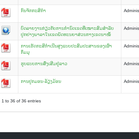
ກົນຈັກກະສິກຳ
Adminis
ບົດລາຍງານກ່ຽວກັບການກຳນົດເຂດທີ່ເໝາະສົມສຳລັບ
Adminis
ປູກຢາງພາລາໃນເຂດພັດທະນຍາສ່ວນກາງເຂດນາໝໍ້
ການເຮັດກະສິກຳເນີນສູງແບບປະສົມປະສານຂອງເຜົ່າ
Adminis
ກຶມມຸ
ຮູບແບບການສົ່ງເສີມຢູ່ລາວ
Adminis
ການປູກມອນ-ລ້ຽງມ້ອນ
Adminis
1 to 36 of 36 entries