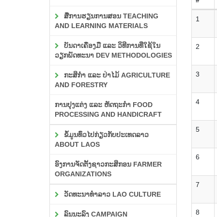
ສື່ການຮຽນການສອນ TEACHING
1
AND LEARNING MATERIALS
ບັນດາເຄື່ອງມື ແລະ ວິທີການທີ່ໃຊ້ໃນ
2
ວຽກພັດທະນາ DEV METHODOLOGIES
3
ກະສິກຳ ແລະ ປ່າໄມ້ AGRICULTURE
AND FORESTRY
4
ການປຸງແຕ່ງ ແລະ ຫັດຖະກຳ FOOD
PROCESSING AND HANDICRAFT
5
ຂໍ້ມູນທົ່ວໄປກ່ຽວກັບປະເທດລາວ
ABOUT LAOS
6
ອົງການຈັດຕັ້ງຊາວກະສິກອນ FARMER
ORGANIZATIONS
7
ວັດທະນາທຳລາວ LAO CULTURE
8
ລົນນະລົງ CAMPAIGN