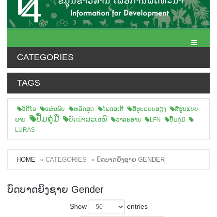
Toggle N
CATEGORIES
TAGS
ວິດີໂອ
ແຜ່ນພັບ
ຫລັກສູດ
ໂພດສເຕີ້
ສືຮູບແບບສຽງ
ສື່ຮູບແບບ
ປື້ມຄູ່ມື
ບົດນຳສະເຫນີ
ພາບ
ວາລະສານ
LFN
ປື້ມຄູ່ມື
LURAS
HOME
CATEGORIES
ບົດບາດຍິງຊາຍ GENDER
ບົດບາດຍິງຊາຍ Gender
Show
entries