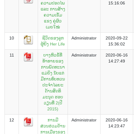
ຄວາມປອດໄພ
15:16:06
ແລະ ການສ້າງ
ຄວາມເຂັ້ມ
ແຂງ ຄູ່ຜົວ
ເມຍໃໝ່
10
ຊີວິດຂອງລູກ
Administrator
2020-09-22
ຜູ້ຍິງ Her Life
15:36:02
11
ບາງຫົວຂໍ້ທີ່
Administrator
2020-06-16
ທ້າທາຍຂອງ
14:27:49
ການພັດທະນາ
ແມ່ຍິງ ນັບແຕ່
ມີການທົບທວນ
ປະຈຳໄລຍະ
ດ້ານສິດທິ
ມະນຸດ ຮອບ
ວຽນທີ່ 2(ປີ
2015)
12
ການມີ
Administrator
2020-06-16
ສ່ວນຮ່ວມດ້ານ
14:23:47
ການເມືອງຂອງ