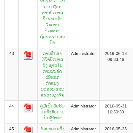
ຂອງ MRC ໃນ
ການເຊື່ອມ
ສານບົດບາດ
ຍິງຊາຍເຂົ້າ
ໃນການ
ພັດທະນາ
ຊັບພະຍາກອນ
ນໍ້າ
43
ການສຶກສາ
Administrator
2016-06-13
ວິໃຈບົດບາດ
09:33:46
ຍິງ-ຊາຍໃນ
ການຜະລິດ
ເຂົ້າເຂດ
ກຳແພງ
ນະຄອນ ແລະ
ແຂວງວຽງຈັນ
44
ຄູ່ມືເຝິກອົບຮົມ
Administrator
2016-05-31
ແມ່ຍິງກັບການ
16:50:39
ເປັນຜູ້ນຳພາ
45
ບົດບາດແມ່ຍິງ
Administrator
2016-05-23