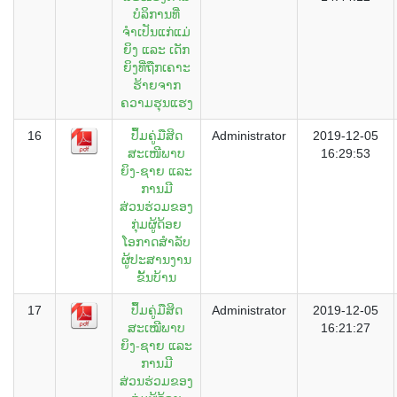
ບໍລິການທີ່
ຈຳເປັນແກ່ແມ່
ຍິງ ແລະ ເດັກ
ຍິງທີ່ຖືກເຄາະ
ຮ້າຍຈາກ
ຄວາມຮຸນແຮງ
16
ປຶ້ມຄູ່ມືສິດ
Administrator
2019-12-05
ສະເໜີພາບ
16:29:53
ຍິງ-ຊາຍ ແລະ
ການມີ
ສ່ວນຮ່ວມຂອງ
ກຸ່ມຜູ້ດ້ອຍ
ໂອກາດສຳລັບ
ຜູ້ປະສານງານ
ຂັ້ນບ້ານ
17
ປຶ້ມຄູ່ມືສິດ
Administrator
2019-12-05
ສະເໝີພາບ
16:21:27
ຍິງ-ຊາຍ ແລະ
ການມີ
ສ່ວນຮ່ວມຂອງ