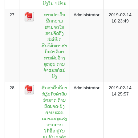
ຍິງໃນ 4 ບ້ານ
27
ການປະເມີນ
Administrator
2019-02-14
ຂີດຄວາມ
16:23:49
ສາມາດໃນ
ການຈັດຕັໍ້ງ
ປະຕິບັດ
ສົນທິສັນຍາສາ
ກົນວ່າດໍ້ວຍ
ການລົບລໍ້າງ
ທຸກຮູບ ການ
ຈຳແນກຕໍ່ແມ່
ຍິງ
28
ສຶກສາຄົ້ນຄ້ວາ
Administrator
2019-02-14
ກ່ຽວກັບລໍາດັບ
14:25:57
ອໍານາດ ດ້ານ
ບົດບາດ-ຍິງ
ຊາຍ ແລະ
ຄວາມຮນຸແຮງ
ຈາກການ
ໃກ້ຊິດ ຢູ່ໃນ
ຊຸມຊົນ ອາຄ່າ