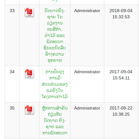
33
ບົດບາດຍິງ-
Administrator
2018-09-04
ຊາຍ ໃນ
15:32:53
ວຽກງານ
ກະສິກຳ,
ປ່າໄມ້ ແລະ
ພັດທະນາ
ຊົນນະບົດລືບ
ລ້າງຄວາມ
ທຸກຍາກ
34
ການປັບປຸງ
Administrator
2017-09-04
ການມີ
15:54:11
ສ່ວນຮ່ວມຂອງ
ແມ່ຍິງໃນ
ໂຄງການປ່າໄມ້
35
ຫຼັກການສຳຄັນ
Administrator
2017-08-22
ກ່ຽວກັບ
10:38:25
ບົດບາດ ຍິງ-
ຊາຍ ແລະ
ການພັດທະນາ