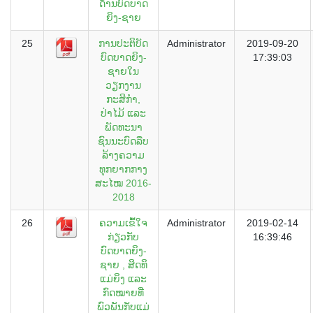
ດ້ານບົດບາດ
ຍິງ-ຊາຍ
25
ການປະຕິບັດ
Administrator
2019-09-20
ບົດບາດຍິງ-
17:39:03
ຊາຍໃນ
ວຽກງານ
ກະສິກຳ,
ປ່າໄມ້ ແລະ
ພັດທະນາ
ຊົນນະບົດລືບ
ລ້າງຄວາມ
ທຸກຍາກກາງ
ສະໄໝ 2016-
2018
26
ຄວາມເຂົ້ໃຈ
Administrator
2019-02-14
ກ່ຽວກັບ
16:39:46
ບົດບາດຍິງ-
ຊາຍ , ສິດທິ
ແມ່ຍິງ ແລະ
ກົດໝາຍທີ່
ພົວພັນກັບແມ່