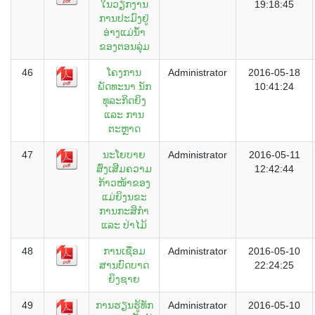
ໃນວຽກງານ
19:18:45
ການປະມົງຢູ່
ອ່າງແມ່ນ້ຳ
ຂອງຕອນລຸ່ມ
46
ໂຄງການ
Administrator
2016-05-18
ພັດທະນາ ນັກ
10:41:24
ທຸລະກິດຍິງ
ແລະ ການ
ຕະຫຼາດ
47
ນະໂຍບາຍ
Administrator
2016-05-11
ສົ່ງເສີມຄວາມ
12:42:44
ກ້າວໜ້າຂອງ
ແມ່ຍິງນຂະ
ການກະສິກຳ
ແລະ ປ່າໄມ້
48
ການເຊື່ອມ
Administrator
2016-05-10
ສານບົດບາດ
22:24:25
ຍິງຊາຍ
49
ການຮຽນຮູ້ທັກ
Administrator
2016-05-10