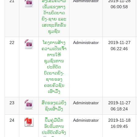
21
ສົ່ງເສີມຄວາມ
Administrator
2019-11-28
ເຂັ້ມແຂງທາງ
06:00:58
ດ້ານບົດບາດ
ຍິງ-ຊາຍ ແລະ
ເສດຖະກິກຂັ້ນ
ຊຸມຊົນ
22
ໂຄງການສ້າງ
Administrator
2019-11-27
ຄວາມເປັນເຈົ້່າ
06:22:46
ການໃຫ້
ຊຸມຊົນການ
ປະຕິບັດ
ບົດບາດຍິງ-
ຊາຍຂອງ
ຄອບຄົວຊົນ
ເຜົ່າມົ້ງ
23
ສິິດຂອງແມ່ຍິງ
Administrator
2019-11-27
ຊົນເຜົ່າມົ້ງ
06:18:24
24
ປຶ້ມຄູ່ມືຝຶກ
Administrator
2019-11-18
ອົບຮົມການ
16:09:45
ປະຕິບັດຕົວຈິງ