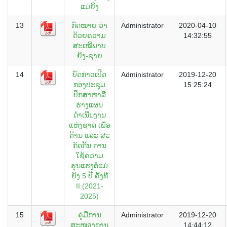
ແມ່ຍິງ
13
ກົດໝາຍ ວ່າ
Administrator
2020-04-10
ດ້ວຍຄວາມ
14:32:55
ສະເໝີພາບ
ຍິງ-ຊາຍ
14
ບົດກ່າວເປີດ
Administrator
2019-12-20
ກອງປະຊຸມ
15:25:24
ປຶກສາຫາລື
ຮ່າງແຜນ
ດຳເນີນງານ
ແຫ່ງຊາດ ເພື່ອ
ຕ້ານ ແລະ ສະ
ກັດກັັ້ນ ການ
ໃຊ້ຄວາມ
ຮຸນແຮງຕໍ່ແມ່
ຍິງ 5 ປີ ຄັັ້ງທີ
II (2021-
2025)
15
ຄູ່ມືການ
Administrator
2019-12-20
ສະໜອງການ
14:44:12