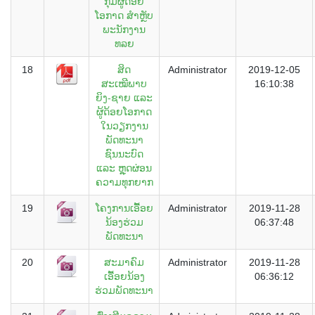
ກຸ່ມຜູ້ດ້ອຍ
ໂອກາດ ສຳຫຼັບ
ພະນັກງານ
ທລຍ
18
ສິດ
Administrator
2019-12-05
ສະເໝີພາບ
16:10:38
ຍິງ-ຊາຍ ແລະ
ຜູ້ດ້ອຍໂອກາດ
ໃນວຽກງານ
ພັດທະນາ
ຊົນນະບົດ
ແລະ ຫຼຸດຜ່ອນ
ຄວາມທຸກຍາກ
19
ໂຄງການເອື້ອຍ
Administrator
2019-11-28
ນ້ອງຮ່ວມ
06:37:48
ພັດທະນາ
20
ສະມາຄົມ
Administrator
2019-11-28
ເອື້ອຍນ້ອງ
06:36:12
ຮ່ວມພັດທະນາ