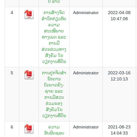
ປ ລາວ
4
ການສ້າງຈິດ
Administrator
2022-04-08
ສຳນຶກກ່ຽວກັບ
10:47:08
ຄວາມ
ສະເໝີພາບ
ທາງເພດ ແລະ
ການມີ
ສ່ວນຮ່ວມທາງ
ສັງຄົມ ໃນ
ວຽກງານທີ່ດິນ
5
ການປູກຈິດສໍາ
Administrator
2022-03-16
ນຶກດານ
12:10:13
ບົດບາດຍິງ-
ຊາຍ ແລະ
ການມີສວນ
ຮ່ວມຂອງ
ສັງຄົມໃນ
ວຽກງານທີ່ດິນ
6
ຄວາມ
Administrator
2021-08-23
ຮັບຜິດຊອບ
14:04:33