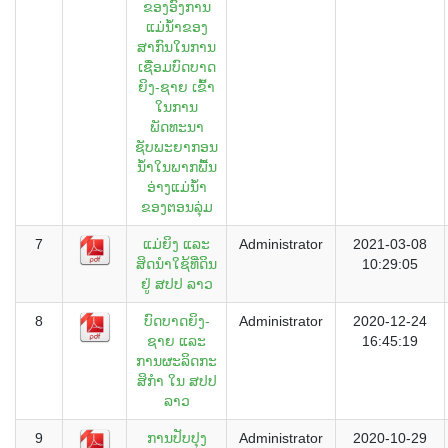
ຂອງອົງການ
ແມ່ນໍ້າຂອງ
ສາກົນໃນການ
ເຊື່ອມບົດບາດ
ຍິງ-ຊາຍ ເຂົ້າ
ໃນການ
ພັດທະນາ
ຊັບພະຍາກອນ
ນ້ຳໃນພາກພື້ນ
ອ່າງແມ່ນ້ຳ
ຂອງຕອນລຸ່ມ
7
ແມ່ຍິງ ແລະ
Administrator
2021-03-08
ສິດນຳໃຊ້ທີ່ດິນ
10:29:05
ຢູ່ ສປປ ລາວ
8
ບົດບາດຍິງ-
Administrator
2020-12-24
ຊາຍ ແລະ
16:45:19
ການຜະລິດກະ
ສິກໍາ ໃນ ສປປ
ລາວ
9
ການປັບປຸງ
Administrator
2020-10-29