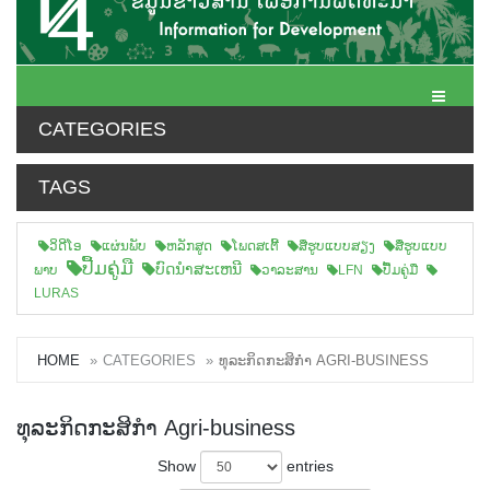
Toggle N
CATEGORIES
TAGS
ວິດີໂອ
ແຜ່ນພັບ
ຫລັກສູດ
ໂພດສເຕີ້
ສືຮູບແບບສຽງ
ສື່ຮູບແບບ
ປື້ມຄູ່ມື
ບົດນຳສະເຫນີ
ພາບ
ວາລະສານ
LFN
ປື້ມຄູ່ມື
LURAS
HOME
CATEGORIES
ທຸລະກິດກະສິກຳ AGRI-BUSINESS
ທຸລະກິດກະສິກຳ Agri-business
Show
entries