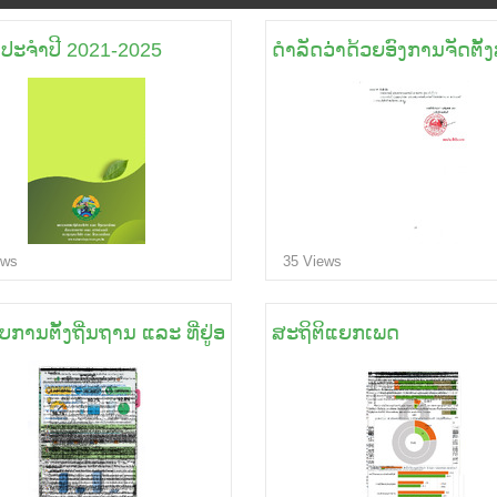
ິປະຈໍາປີ 2021-2025
ດຳລັດວ່່່າດ້ວຍອົງການຈັດຕັ້
ews
35 Views
ການຕັ້ງຖີ່ນຖານ ແລະ ທີ່ຢູ່ອາໃສຂອງພົນລະເມືອງລາວ
ສະຖິຕິແຍກເພດ