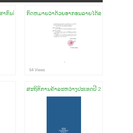
ງສາກົນທີ່ບໍ່ສັງກັດລັດຖະບານ
ກົດຫມາຍວ່າດ້ວຍອາກອນລາຍໄດ້ສະບັບປັບປຸງ
64 Views
ສະຖິຕິການຄ້າລະຫວ່າງປະເທດປີ 2025 ຂອງລາວ