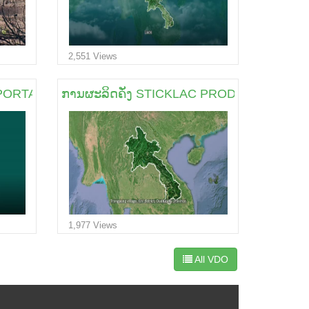
2,551 Views
MPORTANCES OF BUFFALOES
ການຜະລິດຄັ່ງ STICKLAC PRODUCTION
1,977 Views
All VDO