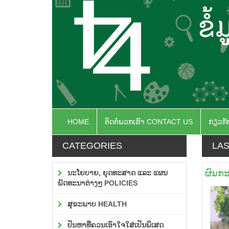
HOME
ຕິດຕໍ່ພວກເຮົາ CONTACT US
ກ່ຽວກ
CATEGORIES
LAS
ຜົນກະ
ນະໂຍບາຍ, ຍຸດທະສາດ ແລະ ແຜນ
ພັດທະນາຕ່າງໆ POLICIES
ສຸຂະພາບ HEALTH
ປັນຫາທີ່ຄວນເອົາໃຈໃສ່ເປັນພິເສດ