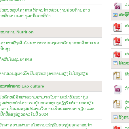
ຈ
ບົດສະຫລຸບໂຄງການ ກິດຈະກໍາຫນ່ວຍງານຍ່ອຍດ້ານຊາວ
ສະຖິຕ
ກະສິກອນ ແລະ ທຸລະກິດກະສິກຳ
ສະ
ະນາການ Nutrition
ສະ
ໂຄງການສົ່ງເສີມໂພຊະນາການຂອງຄອບຄົວຊາວກະສິກອນເຂດ
ເນີນສູງ
ສ
ຄຳສັບໂພຊະນາການ
ລົນນ
ຈາກສວນສູ່ພາເຂົ້າ ປຶ້ມສູດແຕ່ງອາຫານທ່ຽງໃນໂຮງຮຽນ
ຜົ
ທະນາທຳລາວ Lao culture
ກຳ
ບົດຄັດຫຍໍ້ສຶກສາຄວາມສາມາດໃນການແຂ່ງຂັນຂອງກຸ່ມ
ຮ
ອຸດສາຫະກຳໂຮງແຮມຢູ່ນະຄອນຫຼວງວຽງຈັນຕໍ່ການກະກຽມ
ສຳ
ຄວາມພ້ອມຂອງສປປລາວໃນການເປັນປະທານອາຊຽນ ແລະ
ເປີດປີທ່ອງທ່ຽວລາວໃນປີ 2024
ອົງກາ
ສຶກສາຄວາມສາມາດໃນການແຂ່ງຂັນຂອງກຸ່ມອຸດສາຫະກຳ
ກ