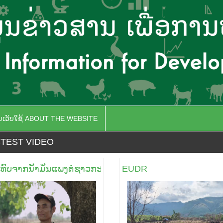
ັບເວັບໃຊ້ ABOUT THE WEBSITE
TEST VIDEO
ທົບຈາກນັໍ້າມັນແພງຕໍ່ຊາວກະສິກອນ
EUDR