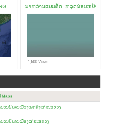
ING
ນາຫວ່ານແບບຕັດ- ຫລຸດຜ່ອນຫຍ້າ ແລະ ແຮງ
1,500 Views
່ Maps
ຳນວນພົນລະເມືອງເພດຍິງແຕ່ລະແຂວງ
ຳນວນພົນລະເມືອງແຕ່ລະແຂວງ