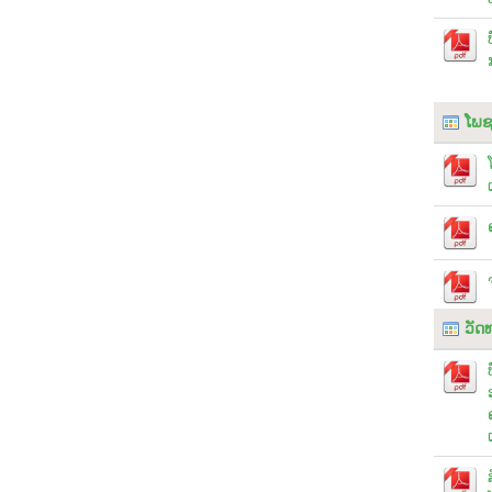
ໂພຊ
ວັດ