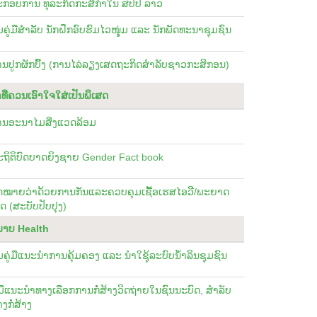
ະກອບການ ທຸລະກິດກະສິກໍາໃນ ສປປ ລາວ
້ມຄູ່ມືສໍາລັບ ນັກຝຶກອົບຮົມໄວໜຸູ່ມ ແລະ ນັກພັດທະນາຊຸມຊົນ
ນປູກຜັກບົົ້ງ (ການໄລ່ລຽງເສດຖະກິດສໍາລັບຊາວກະສິກອນ)
ທີ່ຄວນເອົາໃຈໃສ່ເປັນພິເສດ
ານອະນາໄມສິ່ງແວດລ້ອມ
ຖິຕິບົດບາດຍິງຊາຍ Gender Fact book
ົດໝາຍວ່າດ້ວຍການກັນແລະຄວບຄຸມເຊື້ອເຮສໄອວີ/ພະຍາດ
ດ (ສະບັບປັບປຸງ)
ພາບ Health
້ມຄູ່ມືແນະນໍາການຄຸ້ມຄອງ ແລະ ນໍາໃຊຸ້ລະບົບນໍ້າລິນຊຸມຊົນ
່ມືແນະນໍາທາງເລືອກການກໍໍ່ສ້າງວິດຖ່າຍໃນຊົນນະບົດ, ສຳລັບ
າງກໍ່ສ້າງ