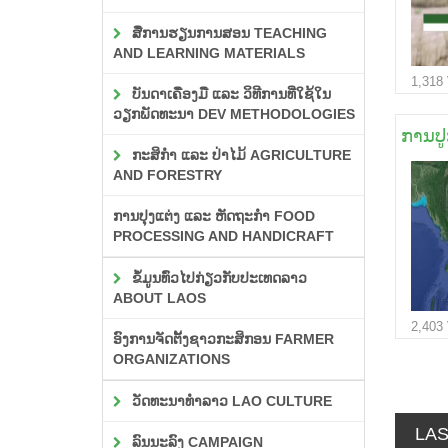
ສື່ການຮຽນການສອນ TEACHING
AND LEARNING MATERIALS
1,318
ບັນດາເຄື່ອງມື ແລະ ວິທີການທີ່ໃຊ້ໃນ
ວຽກພັດທະນາ DEV METHODOLOGIES
ການປ
ກະສິກຳ ແລະ ປ່າໄມ້ AGRICULTURE
AND FORESTRY
ການປຸງແຕ່ງ ແລະ ຫັດຖະກຳ FOOD
PROCESSING AND HANDICRAFT
ຂໍ້ມູນທົ່ວໄປກ່ຽວກັບປະເທດລາວ
ABOUT LAOS
2,403
ອົງການຈັດຕັ້ງຊາວກະສິກອນ FARMER
ORGANIZATIONS
ວັດທະນາທຳລາວ LAO CULTURE
LA
ລົນນະລົງ CAMPAIGN