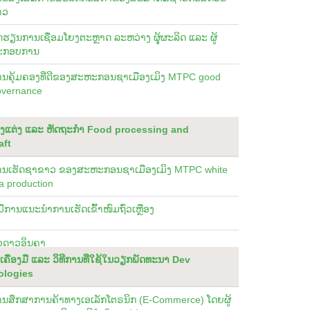
າວ
ດຮຽນການເຊື່ອມໂຍງຕະຫຼາດ ລະຫວ່າງ ຜູຸ້ຜະລິດ ແລະ ຜູ້
ະກອບການ
ນຄຸ້ມຄອງທີ່ດີຂອງສະຫະກອນຊາເມືອງເມິງ MTPC good
overnance
ຸງແຕ່ງ ແລະ ຫັດຖະກຳ Food processing and
aft
ານເຮັດຊາຂາວ ຂອງສະຫະກອນຊາເມືອງເມິງ MTPC white
a production
່ມືການແນະນຳການເຮັດເຂົ້າໜົມຖົ່ວເຫຼືອງ
່ວດາວອິນຄາ
ເຄື່ອງມື ແລະ ວິທີການທີ່ໃຊ້ໃນວຽກພັດທະນາ Dev
logies
ນສຶກສາການຄ້າທາງເອເລັກໂຕຣນິກ (E-Commerce) ໂດຍຜູ້