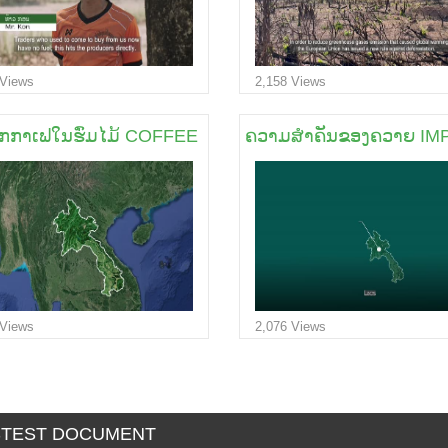
 Views
2,158 Views
ູກກາເຟໃນຮົ່ມໄມ້ COFFEE UNDER TREE'S SHADE
ຄວາມສໍາຄັນຂອງຄວາຍ I
 Views
2,076 Views
STEST DOCUMENT