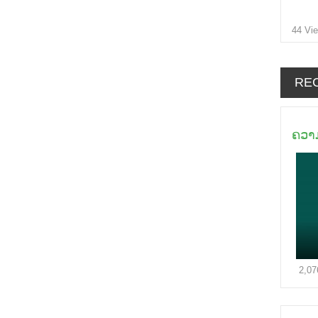
44 Vi
RE
ຄວາ
2,07