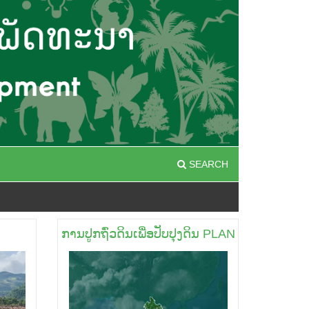
SEARCH
ການປູກຖົ່ວດິນເພື່ອປັບປຸງດິນ PLANTING P