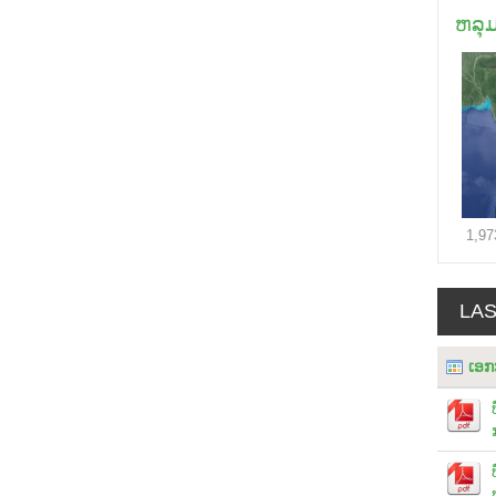
ຫລຸ
1,97
LA
ເອກ