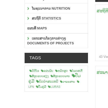
ໂພຊະນາການ NUTRITION
ສະຖິຕ
ສະຖິຕິ STATISTICS
ແຜນທີ່ MAPS
ເອກະສານໂຄງການຕ່າງໆ
DOCUMENTS OF PROJECTS
43 Vi
TAGS
ວິດີໂອ
ແຜ່ນພັບ
ຫລັກສູດ
ໂພດສເຕີ້
ສະພາບ
ປື້ມ
ສືຮູບແບບສຽງ
ສື່ຮູບແບບພາບ
ຄູ່ມື
ບົດນຳສະເຫນີ
ວາລະສານ
LFN
ປື້ມຄູ່ມື
LURAS