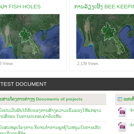
ມປາ FISH HOLES
ການລ້ຽງເຜິ້ງ BEE KEEP
3 Views
2,139 Views
STEST DOCUMENT
ະສານໂຄງການຕ່າງໆ Documents of projects
ແຜນທີ
ບົດປະເມີນຜົນໄດ້ຮັບຂອງການສ້າງຄວາມເຂັ້ມແຂງໃຫ້ແກ່ຊາວ
ຈ
ກະສິກອນ ໃນການປະກອບຄໍາຄິດເຫັນ
ຈ
ບົດສະຫລຸບໂຄງການ ກິດຈະກຳການຊຸກຍູ້ໄວຫນູ່ມໃນການເຮັດ
ທຸລະກິດກະສິກຳ