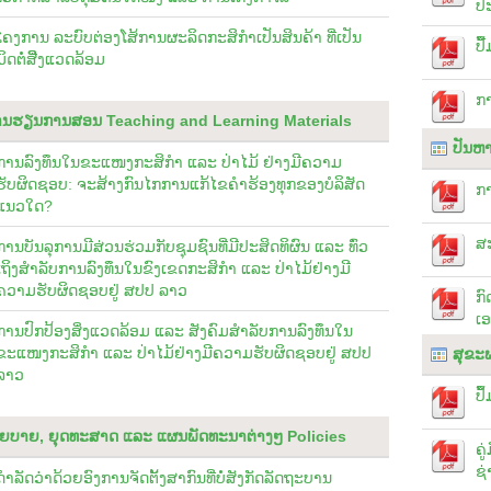
ປ
ໂຄງການ ລະບົບຕ່ອງໂສ້ການຜະລິດກະສິກຳເປັນສິນຄ້າ ທີ່ເປັນ
ປື
ມິດຕໍ່ສິີ່ງແວດລ້ອມ
ກາ
ການຮຽນການສອນ Teaching and Learning Materials
ປັນຫາ
ການລົງທຶນໃນຂະແໜງກະສິກຳ ແລະ ປ່າໄມ້ ຢ່າງມີຄວາມ
ຮັບຜິດຊອບ: ຈະສ້າງກົນໄກການແກ້ໄຂຄຳຮ້ອງທຸກຂອງບໍລິສັດ
ກ
ແນວໃດ?
ສະ
ການບັນລຸການມີສ່ວນຮ່ວມກັບຊຸມຊົນທີ່ມີປະສິດທິຜົນ ແລະ ທົ່ວ
ເຖິງສຳລັບການລົງທຶນໃນຂົງເຂດກະສິກຳ ແລະ ປ່າໄມ້ຢ່າງມີ
ຄວາມຮັບຜິດຊອບຢູ່ ສປປ ລາວ
ກ
ເອ
ການປົກປ້ອງສິ່ງແວດລ້ອມ ແລະ ສັງຄົມສຳລັບການລົງທຶນໃນ
ຂະແໜງກະສິກຳ ແລະ ປ່າໄມ້ຢ່າງມີຄວາມຮັບຜິດຊອບຢູ່ ສປປ
ສຸຂະ
ລາວ
ປຶ
ຍບາຍ, ຍຸດທະສາດ ແລະ ແຜນພັດທະນາຕ່າງໆ Policies
ຄູ
ຊ່
ດຳລັດວ່່່າດ້ວຍອົງການຈັດຕັ້ງສາກົນທີ່ບໍ່ສັງກັດລັດຖະບານ