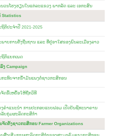
ຳນວນໂຮງຮຽນໃນແຕ່ລະແຂວງ ພາກລັດ ແລະ ເອກະສົນ
ິ Statistics
ຖິຕິປະຈໍາປີ 2021-2025
ພາບການຕັ້ງຖີ່ນຖານ ແລະ ທີ່ຢູ່ອາໃສຂອງພົນລະເມືອງລາວ
ະຖິຕິແຍກເພດ
ະລົງ Campaign
ນກະທົບຈາກນັໍ້າມັນແພງຕໍ່ຊາວກະສິກອນ
ຈັດຂີ້ເຫຍື້ອໃຫ້ຖືກວິທີ
່າງຄຳແນະນຳ ການປະກອບແບບຟອມ ເປີດບັນຊີທະນາຄານ
ລັບກຸ່ມຜະລິດກະສິກຳ
ນຈັດຕັ້ງຊາວກະສິກອນ Farmer Organizations
ານສົົ່ງເສີມການຜະລິດກະສິກໍາຂອງສະມາຄົມຊາວກະສິກອນ