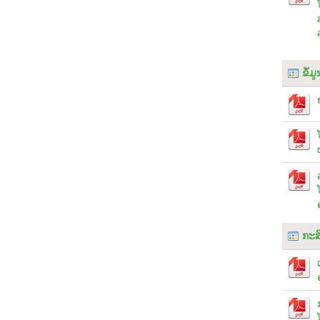
ຂໍ້
ກະສ