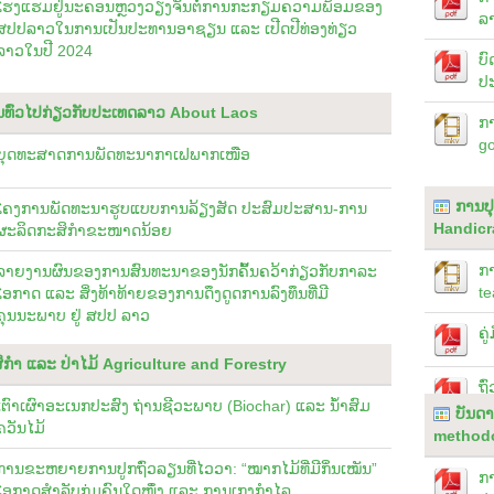
ໂຮງແຮມຢູ່ນະຄອນຫຼວງວຽງຈັນຕໍ່ການກະກຽມຄວາມພ້ອມຂອງ
ລ
ສປປລາວໃນການເປັນປະທານອາຊຽນ ແລະ ເປີດປີທ່ອງທ່ຽວ
ລາວໃນປີ 2024
ບົ
ປ
ມູນທົ່ວໄປກ່ຽວກັບປະເທດລາວ About Laos
ກາ
g
ຍຸດທະສາດການພັດທະນາກາເຟພາກເໜືອ
ການປ
ໂຄງການພັດທະນາຮູບແບບການລ້ຽງສັດ ປະສົມປະສານ-ການ
Handicr
ຜະລິດກະສິກໍາຂະໜາດນ້ອຍ
ກ
ລາຍງານຜົນຂອງການສົນທະນາຂອງນັກຄົ້້ນຄວ້າກ່ຽວກັບກາລະ
te
ໂອກາດ ແລະ ສິ່ງທ້າທ້າຍຂອງການດຶງດູດການລົງທຶນທີ່ມີ
ຄຸນນະພາບ ຢູ່ ສປປ ລາວ
ຄູ
ິກຳ ແລະ ປ່າໄມ້ Agriculture and Forestry
ຖົ
ເຕົາເຜົາອະເນກປະສົງ ຖ່ານຊີວະພາບ (Biochar) ແລະ ນ້ຳສົມ
ບັນດາ
ຄວັນໄມ້
methodo
ການຂະຫຍາຍການປູກຖົ່ວລຽນທີ່ໄວວາ: “ໝາກໄມ້ທີ່ມີກິ່ນເໝັນ”
ກາ
ໂອກາດສຳລັບກຸ່ມຄົນໃດໜຶ່ງ ແລະ ການເກງກຳໄລ