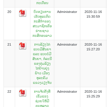
ກະເດືອນ
20
ບົດຮຽນການ
Administrator
2020-11-16
ເຮັດທຸລະກິດ
15:30:59
ກະສິກຳຂອງ
ສະມາຊິກເຄືອ
ຂ່າຍຊາວ
ກະສິກອນລາວ
21
ການລ້ຽງໄກ່
Administrator
2020-11-16
ແບບມີສັນຍາ
15:27:20
ແລະ ແບບບໍ່ມີ
ສັນຍາ, ກໍລະນີ
ຂອງກຸ່ມລ້ຽງ
ໄກ່ບ້ານບຸ່ງ
ພ້າວ ເມືອງ
ທຸລະຄົມ
ແຂວງວຽງຈັນ
22
ການຈັດຕັ້ງທີ່
Administrator
2020-11-16
ເຂັ້ມແຂງ
15:25:29
ຊ່ວຍໃຫ້ມີ
ຕະຫລາດ