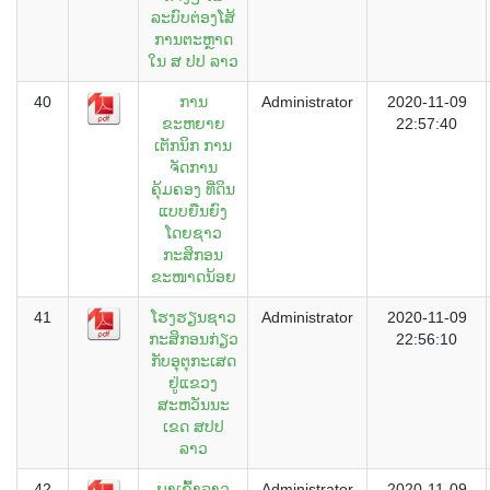
ລະບົບຕ່ອງໂສ້
ການຕະຫຼາດ
ໃນ ສ ປປ ລາວ
40
ການ
Administrator
2020-11-09
ຂະຫຍາຍ
22:57:40
ເຕັກນິກ ການ
ຈັດການ
ຄຸ້ມຄອງ ທີ່ດິນ
ແບບຍືນຍົງ
ໂດຍຊາວ
ກະສິກອນ
ຂະໜາດນ້ອຍ
41
ໂຮງຮຽນຊາວ
Administrator
2020-11-09
ກະສິກອນກ່ຽວ
22:56:10
ກັບອຸຕຸກະເສດ
ຢູ່ແຂວງ
ສະຫວັນນະ
ເຂດ ສປປ
ລາວ
42
ພາເຂົ້າລາວ
Administrator
2020-11-09