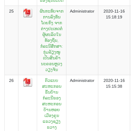
ຂອງຊົນນະບົດ
25
ຜົນກະທົບຈາກ
Administrator
2020-11-16
ການລົງທຶນ
15:18:19
ໂດຍກົງ ຈາກ
ຕ່າງປະເທດຕໍ່
ຜູ້ຜະລິດໃນ
ທ້ອງຖິ່ນ,
ກໍລະນີສຶກສາ:
ກຸ່ມລ້ຽງໝູ
ເປັນສິນຄ້າ
ນະຄອນຫຼວງ
ວຽງຈັນ
26
ຕົວແບບ
Administrator
2020-11-16
ສະຫະກອນ
15:15:38
ຂັ້ນບ້ານ
ກໍລະນີຂອງ
ສະຫະກອນ
ບ້ານຫອຍ
ເມືອງຄູນ
ແຂວງຊຽງ
ຂວາງ