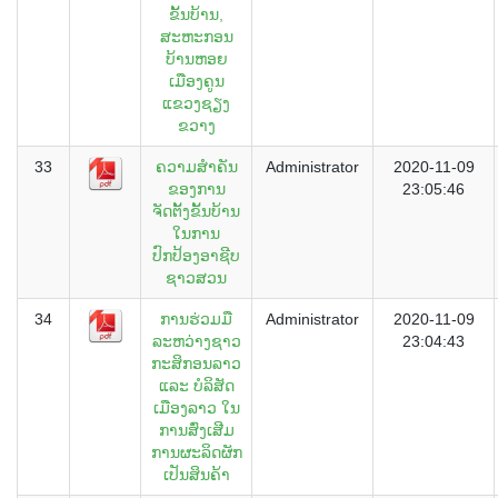
ຂັ້ນບ້ານ,
ສະຫະກອນ
ບ້ານຫອຍ
ເມືອງຄູນ
ແຂວງຊຽງ
ຂວາງ
33
ຄວາມສຳຄັນ
Administrator
2020-11-09
ຂອງການ
23:05:46
ຈັດຕັ້ງຂັ້ນບ້ານ
ໃນການ
ປົກປ້ອງອາຊີບ
ຊາວສວນ
34
ການຮ່ວມມື
Administrator
2020-11-09
ລະຫວ່າງຊາວ
23:04:43
ກະສິກອນລາວ
ແລະ ບໍລິສັດ
ເມືອງລາວ ໃນ
ການສົ່ງເສີມ
ການຜະລິດຜັກ
ເປັນສິນຄ້າ