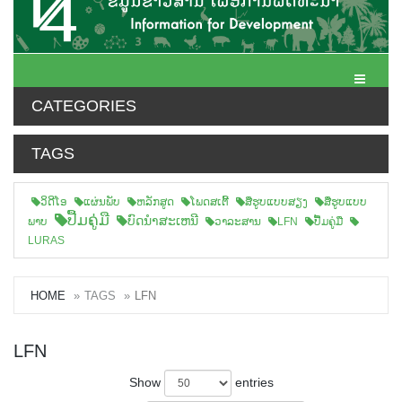
Toggle N
CATEGORIES
TAGS
ວິດີໂອ
ແຜ່ນພັບ
ຫລັກສູດ
ໂພດສເຕີ້
ສືຮູບແບບສຽງ
ສື່ຮູບແບບ
ປື້ມຄູ່ມື
ບົດນຳສະເຫນີ
ພາບ
ວາລະສານ
LFN
ປື້ມຄູ່ມື
LURAS
HOME
TAGS
LFN
LFN
Show
entries