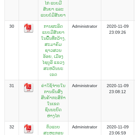
ໄກ່ ແບບມີ
ສັນຍາ ແລະ
ແບບບໍ່ມີສັນຍາ
30
ການຜະລິດ
Administrator
2020-11-09
ແບບມີສັນຍາ
23:09:26
ໃນພີື້ນທີ່ກວ້າງ,
ສະມາຄົມ
ຊາວສວນ
ອ້ອຍ, ເມືອງ
ໄຊບູລີ ແຂວງ
ສະຫວັນນະ
ເຂດ
31
ຄ່າໃຊ້ຈ່າຍໃນ
Administrator
2020-11-09
ການຂົນສົ່ງ
23:08:12
ສິນຄ້າກະສິກຳ
ໃນເຂດ
ຊົນນະບົດ
ຫ່າງໄກ
32
ຕົວແບບ
Administrator
2020-11-09
ສະຫະກອນ
23:06:59