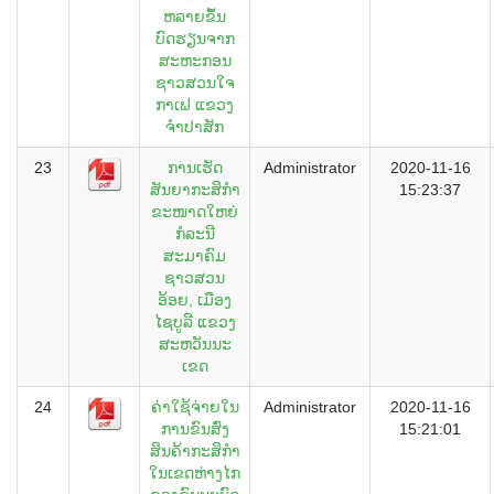
ຫລາຍຂຶ້ນ
ບົດຮຽນຈາກ
ສະຫະກອນ
ຊາວສວນໃຈ
ກາເຟ ແຂວງ
ຈຳປາສັກ
23
ການເຮັດ
Administrator
2020-11-16
ສັນຍາກະສິກຳ
15:23:37
ຂະໜາດໃຫຍ່
ກໍລະນີ
ສະມາຄົມ
ຊາວສວນ
ອ້ອຍ, ເມືອງ
ໄຊບູລີ ແຂວງ
ສະຫວັນນະ
ເຂດ
24
ຄ່າໃຊ້ຈ່າຍໃນ
Administrator
2020-11-16
ການຂົນສົ່ງ
15:21:01
ສິນຄ້າກະສິກຳ
ໃນເຂດຫ່າງໄກ