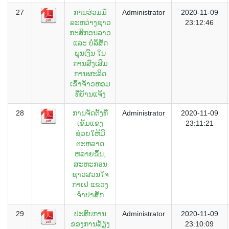
27
ການຮ່ວມມື
Administrator
2020-11-09
ລະຫວ່າງຊາວ
23:12:46
ກະສິກອນລາວ
ແລະ ບໍລິສັດ
ພູນເງີນ ໃນ
ການສົ່ງເສີມ
ການຜະລິດ
ເຂົ້າຈ້າວຫອມ
ທີ່ບ້ານແຈ້ງ
28
ການຈັດຕັ້ງທີ່
Administrator
2020-11-09
ເຂັ້ມແຂງ
23:11:21
ຊ່ວຍໃຫ້ມີ
ຕະຫລາດ
ຫລາຍຂຶ້ນ,
ສະຫະກອນ
ຊາວສວນໃຈ
ກາເຟ ແຂວງ
ຈຳປາສັກ
29
ປະສົບການ
Administrator
2020-11-09
ຂອງການລ້ຽງ
23:10:09