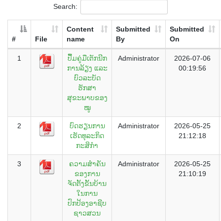
Search:
Content
Submitted
Submitted
#
File
name
By
On
1
ປື້ມຄູ່ມືເຕັກນີກ
Administrator
2026-07-06
ການລ້ຽງ ແລະ
00:19:56
ບົວລະບັດ
ຮັກສາ
ສຸຂະພາບຂອງ
ໝູ
2
ບົດຮຽນການ
Administrator
2026-05-25
ເຮັດທຸລະກິດ
21:12:18
ກະສິກໍາ
3
ຄວາມສຳຄັນ
Administrator
2026-05-25
ຂອງການ
21:10:19
ຈັດຕັ້ງຂັ້ນບ້ານ
ໃນການ
ປົກປ້ອງອາຊີບ
ຊາວສວນ