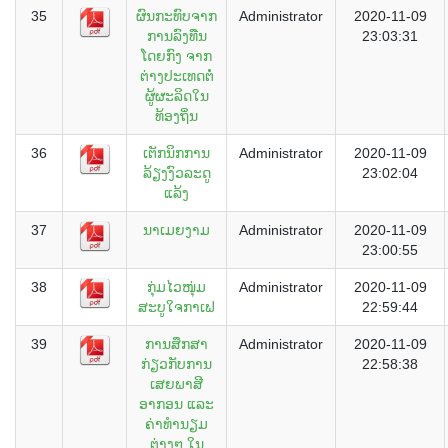
35
ຜົນກະທົບຈາກ
Administrator
2020-11-09
ການລົງທືນ
23:03:31
ໂດຍກົງ ຈາກ
ຕ່າງປະເທດຕໍ່
ຜູ້ຜະລິດໃນ
ທ້ອງຖິ່ນ
36
ເຕັກນິກການ
Administrator
2020-11-09
ລ້ຽງງົວລະດູ
23:02:04
ແລ້ງ
37
ນາເມຍງາມ
Administrator
2020-11-09
23:00:55
38
ກຸ່ມໄວໜຸ່ມ
Administrator
2020-11-09
ສະບູໃຈກາເຟ
22:59:44
39
ການສຶກສາ
Administrator
2020-11-09
ກ່ຽວກັບການ
22:58:38
ເສຍພາສີ
ອາກອນ ແລະ
ຄ່າທໍານຽມ
ຕ່າງໆ ໃນ