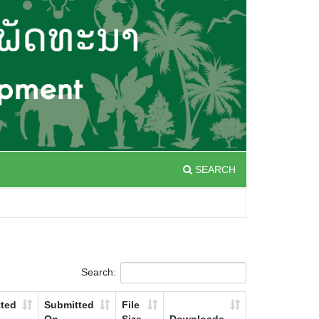
SEARCH
Search:
ted
Submitted
File
On
Size
Downloads