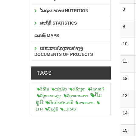
8
ໂພຊະນາການ NUTRITION
ສະຖິຕິ STATISTICS
9
ແຜນທີ່ MAPS
10
ເອກະສານໂຄງການຕ່າງໆ
DOCUMENTS OF PROJECTS
11
TAGS
12
ວິດີໂອ
ແຜ່ນພັບ
ຫລັກສູດ
ໂພດສເຕີ້
ປື້ມ
13
ສືຮູບແບບສຽງ
ສື່ຮູບແບບພາບ
ຄູ່ມື
ບົດນຳສະເຫນີ
ວາລະສານ
LFN
ປື້ມຄູ່ມື
LURAS
14
15