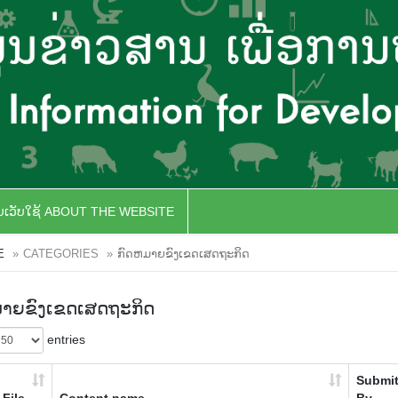
ັບເວັບໃຊ້ ABOUT THE WEBSITE
E
CATEGORIES
ກົດຫມາຍຂົງເຂດເສດຖະກິດ
ມາຍຂົງເຂດເສດຖະກິດ
entries
Submit
File
Content name
By