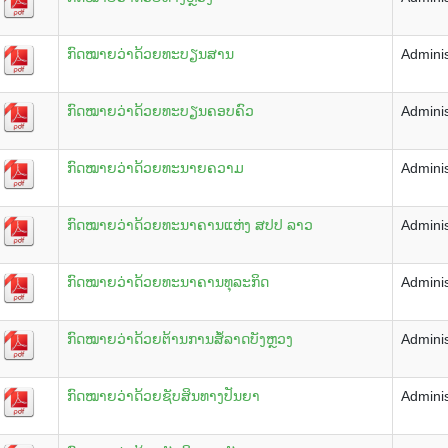
ກົດໝາຍວ່າດ້ວຍທະບຽນສານ
Adminis
ກົດໝາຍວ່າດ້ວຍທະບຽນຄອບຄົວ
Adminis
ກົດໝາຍວ່າດ້ວຍທະນາຍຄວາມ
Adminis
ກົດໝາຍວ່າດ້ວຍທະນາຄານແຫ່ງ ສປປ ລາວ
Adminis
ກົດໝາຍວ່າດ້ວຍທະນາຄານທຸລະກິດ
Adminis
ກົດໝາຍວ່າດ້ວຍຕ້ານການສໍ້ລາດບັງຫຼວງ
Adminis
ກົດໝາຍວ່າດ້ວຍຊັບສິນທາງປັນຍາ
Adminis