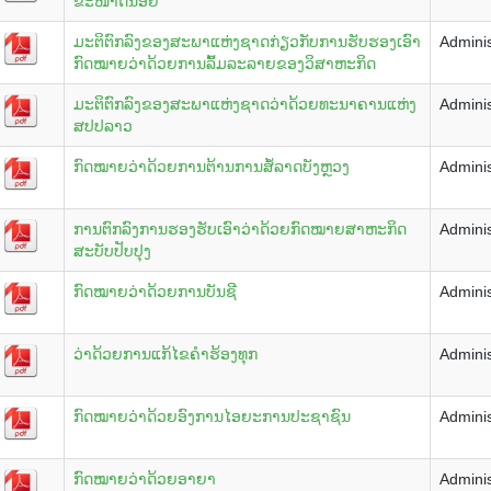
ຂະໜາດນ້ອຍ
ມະຕິຕົກລົງຂອງສະພາແຫ່ງຊາດກ່ຽວກັບການຮັບຮອງເອົາ
Adminis
ກົດໝາຍວ່າດ້ວຍການລົ້ມລະລາຍຂອງວິສາຫະກິດ
ມະຕິຕົກລົງຂອງສະພາແຫ່ງຊາດວ່າດ້ວຍທະນາຄານແຫ່ງ
Adminis
ສປປລາວ
ກົດໝາຍວ່າດ້ວຍການຕ້ານການສໍ້ລາດບັງຫຼວງ
Adminis
ການຕົກລົງການຮອງຮັບເອົາວ່າດ້ວຍກົດໝາຍສາຫະກິດ
Adminis
ສະບັບປັບປຸງ
ກົດໝາຍວ່າດ້ວຍການບັນຊີ
Adminis
ວ່າດ້ວຍການແກ້ໄຂຄຳຮ້ອງທຸກ
Adminis
ກົດໝາຍວ່າດ້ວຍອົງການໄອຍະການປະຊາຊົນ
Adminis
ກົດໝາຍວ່າດ້ວຍອາຍາ
Adminis