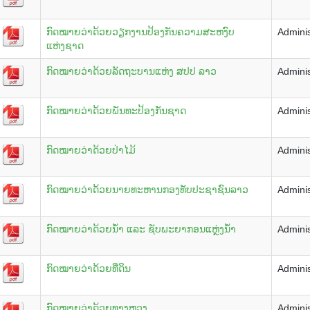
ກົດໝາຍວ່າດ້ວຍວຽກງານປ້ອງກັນຄວາມສະຫງົບ
Adminis
ແຫ່ງຊາດ
ກົດໝາຍວ່າດ້ວຍລັດຖະບານແຫ່ງ ສປປ ລາວ
Adminis
ກົດໝາຍວ່າດ້ວຍພັນທະປ້ອງກັນຊາດ
Adminis
ກົດໝາຍວ່າດ້ວຍປ່າໄມ້
Adminis
ກົດໝາຍວ່າດ້ວຍນາຍທະຫານກອງທັບປະຊາຊົນລາວ
Adminis
ກົດໝາຍວ່າດ້ວຍນ້ຳ ແລະ ຊັບພະຍາກອນແຫຼ່ງນ້ຳ
Adminis
ກົດໝາຍວ່າດ້ວຍທີ່ດິນ
Adminis
ກົດໝາຍວ່າດ້ວຍທາງຫຼວງ
Adminis