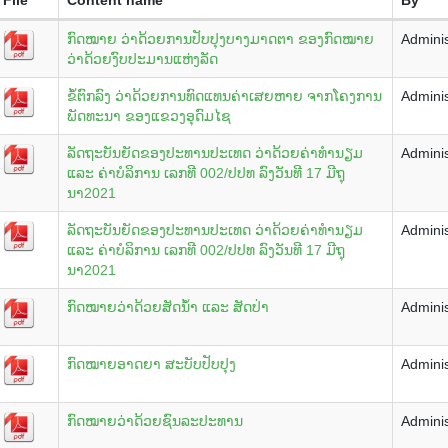
ກົດໝາຍ ວ່າດ້ວຍການປັບປຸງບາງມາດຕາ ຂອງກົດໝາຍ
Adminis
ວ່າດ້ວຍງົບປະມານແຫ່ງລັດ
ຂໍ້ຕົກລົງ ວ່າດ້ວຍການທົດແທນຄ່າເສຍຫາຍ ຈາກໂຄງການ
Adminis
ພັດທະນາ ຂອງແຂວງອຸດົມໄຊ
ລັດຖະ​ບັນ​ຍັດ​ຂອງ​ປະ​ທານ​ປະ​ເທດ ວ່າດ້ວຍ​ຄ່າ​ທຳ​ນຽມ
Adminis
ແລະ ຄ່າ​ບໍ​ລິການ ເລກ​ທີ 002/ປ​ປ​ທ ລົງ​ວັນ​ທີ 17 ​ມີ​ຖຸ
ນາ2021
ລັດຖະ​ບັນ​ຍັດ​ຂອງ​ປະ​ທານ​ປະ​ເທດ ວ່າດ້ວຍ​ຄ່າ​ທຳ​ນຽມ
Adminis
ແລະ ຄ່າ​ບໍ​ລິການ ເລກ​ທີ 002/ປ​ປ​ທ ລົງ​ວັນ​ທີ 17 ​ມີ​ຖຸ
ນາ2021
ກົດໝາຍວ່າດ້ວຍສັດນ້ຳ ແລະ ສັດປ່າ
Adminis
ກົດໝາຍອາດຍາ ສະບັບປັບປຸງ
Adminis
ກົດໝາຍວ່າດ້ວຍຊົນລະປະທານ
Adminis