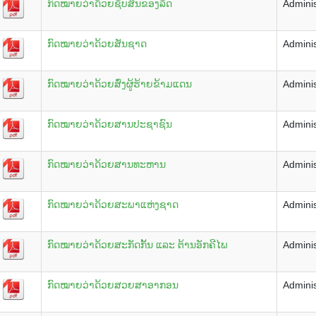
ກົດໝາຍວ່າດ້ວຍຊັບສິນຂອງລັດ
Adminis
ກົດໝາຍວ່າດ້ວຍສັນຊາດ
Adminis
ກົດໝາຍວ່າດ້ວຍສົ່ງຜູ້ຮ້າຍຂ້າມແດນ
Adminis
ກົດໝາຍວ່າດ້ວຍສານປະຊາຊົນ
Adminis
ກົດໝາຍວ່າດ້ວຍສານທະຫານ
Adminis
ກົດໝາຍວ່າດ້ວຍສະພາແຫ່ງຊາດ
Adminis
ກົດໝາຍວ່າດ້ວຍສະກັດກັ້ນ ແລະ ຕ້ານອັກຄີໄພ
Adminis
ກົດໝາຍວ່າດ້ວຍສວຍສາອາກອນ
Adminis