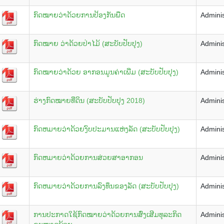
ກົດໝາຍວ່າດ້ວຍການປ້ອງກັນພືດ
Adminis
ກົດໝາຍ ວ່າດ້ວຍປ່າໄມ້ (ສະບັບປັບປຸງ)
Adminis
ກົດໝາຍວ່າດ້ວຍ ອາກອນມູນຄ່າເພີ່ມ (ສະບັບປັບປຸງ)
Adminis
ຮ່າງ​ກົດ​ໝາຍ​ທີ່​ດິນ (ສະ​ບັບ​ປັບ​ປຸງ 2018)
Adminis
ກົດຫມາຍວ່າດ້ວຍງົບປະມານແຫ່ງລັດ (ສະບັບປັບປຸງ)
Adminis
ກົດຫມາຍວ່າດ້ວຍການສ່ວຍສາອາກອນ
Adminis
ກົດຫມາຍວ່າດ້ວຍການລົງທຶນຂອງລັດ (ສະບັບປັບປຸງ)
Adminis
ການປະກາດໃຊ້ກົດໝາຍວ່າດ້ວຍການສົ່ງເສີມທຸລະກິດ
Adminis