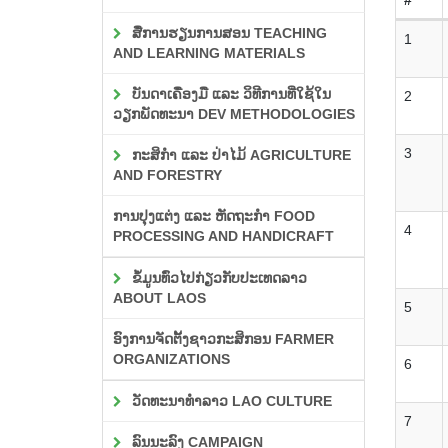
ສື່ການຮຽນການສອນ TEACHING
1
AND LEARNING MATERIALS
ບັນດາເຄື່ອງມື ແລະ ວິທີການທີ່ໃຊ້ໃນ
2
ວຽກພັດທະນາ DEV METHODOLOGIES
3
ກະສິກຳ ແລະ ປ່າໄມ້ AGRICULTURE
AND FORESTRY
ການປຸງແຕ່ງ ແລະ ຫັດຖະກຳ FOOD
4
PROCESSING AND HANDICRAFT
ຂໍ້ມູນທົ່ວໄປກ່ຽວກັບປະເທດລາວ
ABOUT LAOS
5
ອົງການຈັດຕັ້ງຊາວກະສິກອນ FARMER
ORGANIZATIONS
6
ວັດທະນາທຳລາວ LAO CULTURE
7
ລົນນະລົງ CAMPAIGN