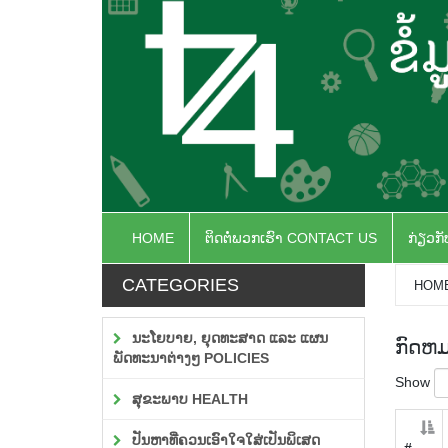
HOME
ຕິດຕໍ່ພວກເຮົາ CONTACT US
ກ່ຽວກ
CATEGORIES
HOM
ນະໂຍບາຍ, ຍຸດທະສາດ ແລະ ແຜນ
ກົດຫ
ພັດທະນາຕ່າງໆ POLICIES
Show
ສຸຂະພາບ HEALTH
ປັນຫາທີ່ຄວນເອົາໃຈໃສ່ເປັນພິເສດ
#