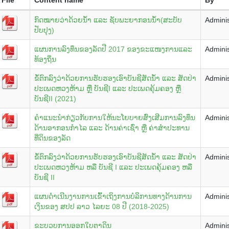
ກົດໝາຍວ່າດ້ວຍນ້ຳ ແລະ ຊັບພະຍາກອນນ້ຳ​(ສະບັບ
Adminis
ປັບປຸງ)
ແຜນການລົງທຶນຂອງລັດປີ 2017 ຂອງຂະແໜງການແລະ
Adminis
ທ້ອງຖິ່ນ
ຂໍ້ຕົກລົງວ່າດ້ວຍການຮັບຮອງເອົາບັນຊີສັດນ້ຳ ແລະ ສັດປ່າ
Adminis
ປະເພດຫວງຫ້າມ ຫຼື ບັນຊີI ແລະ ປະເພດຄຸ້ມຄອງ ຫຼື
ບັນຊີII (2021)
ຄຳແນະນຳກ່ຽວກັບການໃຫ້ນະໂຍບາຍສົ່ງເສີມການລົງທຶນ
Adminis
ດ້ານອາກອນກຳໄລ ແລະ ດ້ານຄ່າເຊົ່າ ຫຼື ຄ່າສຳປະທານ
ທີ່ດິນຂອງລັດ
ຂໍ້ຕົກລົງວ່າດ້ວຍການຮັບຮອງເອົາບັນຊີສັດນ້ຳ ແລະ ສັດປ່າ
Adminis
ປະເພດຫວງຫ້າມ ຫລື ບັນຊີ I ແລະ ປະເພດຄຸ້ມຄອງ ຫລື
ບັນຊີ II
ແຜນ​ດຳ​ເນີ​ນງານການ​ເຂົ້າ​ເຖິງ​ການ​ບໍ​ລິ​ການ​ທາງ​ດ້ານ​ການ​
Adminis
ເງິນ​ຂອງ ສ​ປ​ປ ລາວ ໄລ​ຍະ 08 ປີ (2018-2025)
ຂະບວບການອອກໃບຕາດິນ
Adminis