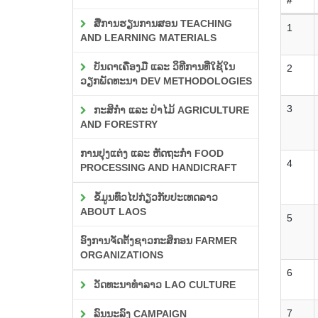
ສື່ການຮຽນການສອນ TEACHING
1
AND LEARNING MATERIALS
ບັນດາເຄື່ອງມື ແລະ ວິທີການທີ່ໃຊ້ໃນ
2
ວຽກພັດທະນາ DEV METHODOLOGIES
3
ກະສິກຳ ແລະ ປ່າໄມ້ AGRICULTURE
AND FORESTRY
ການປຸງແຕ່ງ ແລະ ຫັດຖະກຳ FOOD
4
PROCESSING AND HANDICRAFT
ຂໍ້ມູນທົ່ວໄປກ່ຽວກັບປະເທດລາວ
ABOUT LAOS
5
ອົງການຈັດຕັ້ງຊາວກະສິກອນ FARMER
ORGANIZATIONS
6
ວັດທະນາທຳລາວ LAO CULTURE
7
ລົນນະລົງ CAMPAIGN