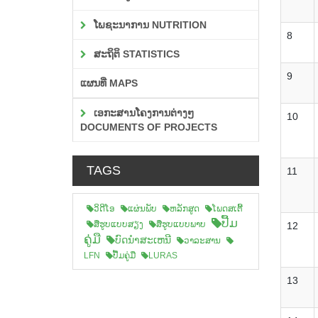
ໂພຊະນາການ NUTRITION
8
ສະຖິຕິ STATISTICS
9
ແຜນທີ່ MAPS
ເອກະສານໂຄງການຕ່າງໆ
10
DOCUMENTS OF PROJECTS
TAGS
11
ວິດີໂອ
ແຜ່ນພັບ
ຫລັກສູດ
ໂພດສເຕີ້
ປື້ມ
ສືຮູບແບບສຽງ
ສື່ຮູບແບບພາບ
12
ຄູ່ມື
ບົດນຳສະເຫນີ
ວາລະສານ
LFN
ປື້ມຄູ່ມື
LURAS
13