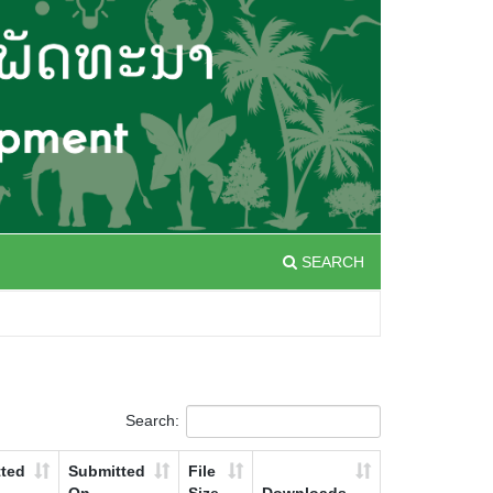
SEARCH
Search:
ted
Submitted
File
On
Size
Downloads