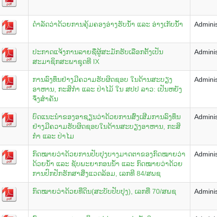
ດຳລັດວ່າດ້ວຍການຄຸ້ມຄອງອ່າງຮັບນ້ຳ ແລະ ອ່າງເກັບນ້້ຳ
Adminis
ປະກາດແຈ້ງການລາຍຊື່ຜູ້ສະມັກຮັບເລືອກຕັ້ງເປັນ
Adminis
ສະມາຊິກສະພາຊຸດທີ IX
ການລົງທຶນຢ່າງມີຄວາມຮັບຜິດຊອບ ໃນດ້ານສະບຽງ
Adminis
ອາຫານ, ກະສິກຳ ແລະ ປ່າໄມ້ ໃນ ສປປ ລາວ: ເປັນຫຍັງ
ຈຶ່ງສຳຄັນ
ບົດແນະນໍາຂອງອາຊຽນວ່າດ້ວຍການສົ່ງເສີມການລົງທຶນ
Adminis
ຢ່າງມີຄວາມຮັບຜິດຊອບໃນດ້ານສະບຽງອາຫານ, ກະສິ
ກໍາ ແລະ ປ່າໄມ
ກົດໝາຍວ່າດ້ວຍການປັບປຸງບາງມາດຕາຂອງກົດໝາຍວ່າ
Adminis
ດ້ວຍນ້ຳ ແລະ ຊັບພະຍາກອນນ້ຳ ແລະ ກົດໝາຍວ່າດ້ວຍ
ການປົກປັກຮັກສາສິ່ງແວດລ້ອມ, ເລກທີ 84/ສພຊ
ກົດໝາຍວ່າດ້ວຍທີ່ດິນ(ສະບັບປັບປຸງ), ເລກທີ່ 70/ສພຊ
Adminis