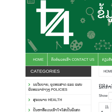
HOME
ຕິດຕໍ່ພວກເຮົາ CONTACT US
ກ່ຽວກ
CATEGORIES
HOM
ນະໂຍບາຍ, ຍຸດທະສາດ ແລະ ແຜນ
ນິຕິກຳ
ພັດທະນາຕ່າງໆ POLICIES
Show
ສຸຂະພາບ HEALTH
ປັນຫາທີ່ຄວນເອົາໃຈໃສ່ເປັນພິເສດ
#