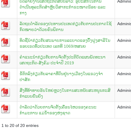
ບົດລາຍງານເສດຖະກິດສປປລາວ: ອຸປະສັກໃນການ
Adminis
ດຳເນີນທຸລະກິດສຳຫຼັບວິສາກະກຳຂະໜາດນ້ອຍ ແລະ
ກາງ
ລັດຖະດຳລັດຂອງປະທານປະເທດກ່ຽວກັບການປະກາດໃຊ້
Adminis
ກົດໝາຍວ່າດ້ວຍຄົນພິການ
ທິດຊີ້ນຳກ່ຽວກັບສະພາບການລະບາດຂອງບົ້້ງຝູງສາລີໃນ
Adminis
ຂອບເຂດທົ່ວປະເທດ ເລກທີ 1069/ຫສນຍ
ຄຳແນະນຳກ່ຽວກັບການຈັດຕັ້ງປະຕິບັດແຜນພັດທະນາ
Adminis
ເສດຖະກິດ-ສັງຄົມ ປະຈຳປີ 2019
ຂໍ້ຕົກລົງກ່ຽວກັບລາຄາທີ່ດິນຢູ່ບາງເມືອງໃນແຂວງຈຳ
Adminis
ປາສັກ
ສິ່ງທີ່ທ້າທາຍອັນໃຫຍ່ຫຼວງໃນການສະຫນັບສະຫນູນກະສິ
Adminis
ກໍາແບບຍືນຍົງ
ດຳລັດວ່າດ້ວຍການຈັດຕັ້ງເຄື່ອນໄຫວຂອງຄະນະ
Adminis
ກຳມະການ ແມ່ນ້ຳຂອງຫ່ງຊາດ
1 to 20 of 20 entries