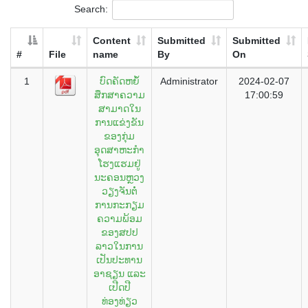
Search:
Content
Submitted
Submitted
#
File
name
By
On
1
ບົດຄັດຫຍໍ້
Administrator
2024-02-07
ສຶກສາຄວາມ
17:00:59
ສາມາດໃນ
ການແຂ່ງຂັນ
ຂອງກຸ່ມ
ອຸດສາຫະກຳ
ໂຮງແຮມຢູ່
ນະຄອນຫຼວງ
ວຽງຈັນຕໍ່
ການກະກຽມ
ຄວາມພ້ອມ
ຂອງສປປ
ລາວໃນການ
ເປັນປະທານ
ອາຊຽນ ແລະ
ເປີດປີ
ທ່ອງທ່ຽວ