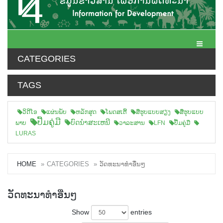
Toggle N
CATEGORIES
TAGS
ວິດີໂອ
ແຜ່ນພັບ
ຫລັກສູດ
ໂພດສເຕີ້
ສືຮູບແບບສຽງ
ສື່ຮູບແບບ
ປື້ມຄູ່ມື
ບົດນຳສະເຫນີ
ພາບ
ວາລະສານ
LFN
ປື້ມຄູ່ມື
LURAS
HOME
CATEGORIES
ວັດທະນາທຳອື່ນໆ
ວັດທະນາທຳອື່ນໆ
Show
entries