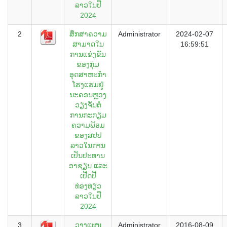
ລາວໃນປີ
2024
2
ສຶກສາຄວາມ
Administrator
2024-02-07
ສາມາດໃນ
16:59:51
ການແຂ່ງຂັນ
ຂອງກຸ່ມ
ອຸດສາຫະກຳ
ໂຮງແຮມຢູ່
ນະຄອນຫຼວງ
ວຽງຈັນຕໍ່
ການກະກຽມ
ຄວາມພ້ອມ
ຂອງສປປ
ລາວໃນການ
ເປັນປະທານ
ອາຊຽນ ແລະ
ເປີດປີ
ທ່ອງທ່ຽວ
ລາວໃນປີ
2024
3
ວາງແຜນ
Administrator
2016-08-09