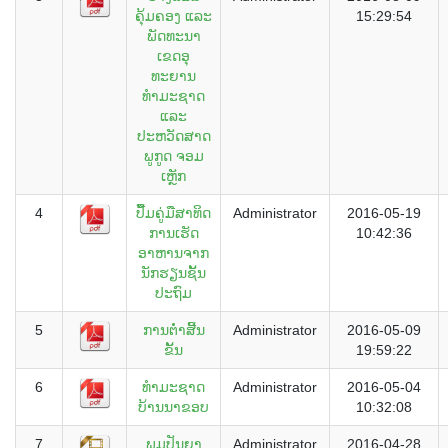
ຄຸ້ມຄອງ ແລະ
15:29:54
ພັດທະນາ
ເຂດອຸ
ທະຍານ
ທຳມະຊາດ
ແລະ
ປະຫວັດສາດ
ພູກູດ ຈອມ
ເຫຼັກ
4
ປື້ມຄູ່ມືສາທິດ
Administrator
2016-05-19
ການເຮັດ
10:42:36
ອາຫານຈາກ
ນັກຮຽນຊັ້ນ
ປະຖົມ
5
ການຕໍ່າສີ້ນ
Administrator
2016-05-09
ຂັ້ນ
19:59:22
6
ທຳມະຊາດ
Administrator
2016-05-04
ບ້ານນາຂອບ
10:32:08
7
ພູມປັນຍາ
Administrator
2016-04-28