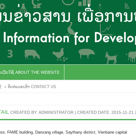
ັບເວັບໃຊ້ ABOUT THE WEBSITE
E
ຕິດຕໍ່ພວກເຮົາ CONTACT US
TAIL
CREATED BY: ADMINISTRATOR | CREATED DATE: 2015-11-21 2
ss: FAME building, Danxang village, Saythany district, Vientiane capital