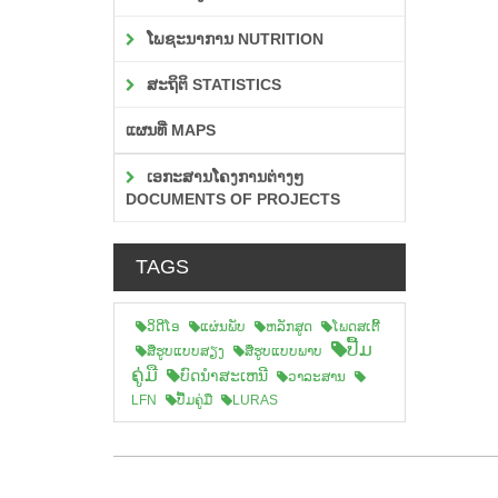
ໂພຊະນາການ NUTRITION
ສະຖິຕິ STATISTICS
ແຜນທີ່ MAPS
ເອກະສານໂຄງການຕ່າງໆ
DOCUMENTS OF PROJECTS
TAGS
ວິດີໂອ
ແຜ່ນພັບ
ຫລັກສູດ
ໂພດສເຕີ້
ປື້ມ
ສືຮູບແບບສຽງ
ສື່ຮູບແບບພາບ
ຄູ່ມື
ບົດນຳສະເຫນີ
ວາລະສານ
LFN
ປື້ມຄູ່ມື
LURAS