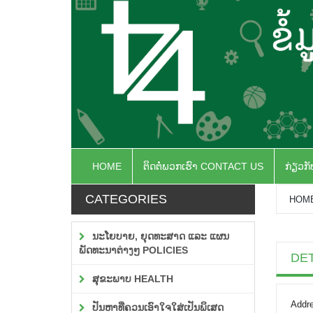
HOME
ຕິດຕໍ່ພວກເຮົາ CONTACT US
ກ່ຽວກ
CATEGORIES
HOM
ນະໂຍບາຍ, ຍຸດທະສາດ ແລະ ແຜນ
ພັດທະນາຕ່າງໆ POLICIES
DE
ສຸຂະພາບ HEALTH
Addre
ປັນຫາທີ່ຄວນເອົາໃຈໃສ່ເປັນພິເສດ