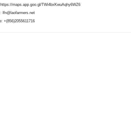
 https://maps.app.goo.gl/TWi4bxKwuAqhy6WZ6
: lfn@laofarmers.net
e: +(856)2055611716