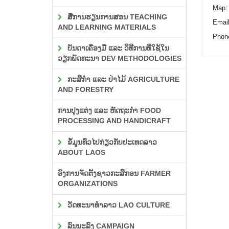
Map:
ສື່ການຮຽນການສອນ TEACHING
Email
AND LEARNING MATERIALS
Phon
ບັນດາເຄື່ອງມື ແລະ ວິທີການທີ່ໃຊ້ໃນ
ວຽກພັດທະນາ DEV METHODOLOGIES
ກະສິກຳ ແລະ ປ່າໄມ້ AGRICULTURE
AND FORESTRY
ການປຸງແຕ່ງ ແລະ ຫັດຖະກຳ FOOD
PROCESSING AND HANDICRAFT
ຂໍ້ມູນທົ່ວໄປກ່ຽວກັບປະເທດລາວ
ABOUT LAOS
ອົງການຈັດຕັ້ງຊາວກະສິກອນ FARMER
ORGANIZATIONS
ວັດທະນາທຳລາວ LAO CULTURE
ລົນນະລົງ CAMPAIGN