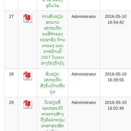
ອຸດົມໄຊ
27
ການສົມທຽບ
Administrator
2016-05-10
ສະພາບ
16:54:42
ເສດຖະກິດ
ກະສິກຳຂອງ
ປະຊາຊົນ ບ້ານ
ນາແພງ ແລະ
ນາຫວ້ານປີ
2007 ໃນເຂດ
ອ່າງໂຕ່ງນ້ຳມັງ
28
ສົມທຽບ
Administrator
2016-05-10
ເສດຖະກິດ
16:39:55
ສັງຄົມບ້ານຫີນ
ບູນ
29
ບົດຮຽນທີ່
Administrator
2016-05-10
ຖອດຖອນໄດ້
16:02:40
ຈາກການສ້າງ
ຕັ້ງຄືອຂ່າຍກຸ່ມ
ອາສາສະໝັກ