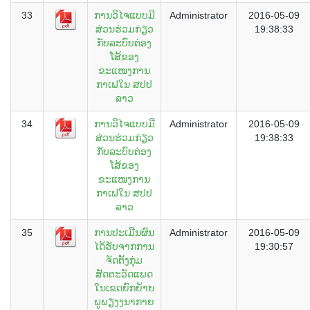
33
ການວິໄຈແບບມີ
Administrator
2016-05-09
ສ່ວນຮ່ວມກ່ຽວ
19:38:33
ກັບລະບົບຕ່ອງ
ໂສ້ຂອງ
ຂະແໜງການ
ກາເຟໃນ ສປປ
ລາວ
34
ການວິໄຈແບບມີ
Administrator
2016-05-09
ສ່ວນຮ່ວມກ່ຽວ
19:38:33
ກັບລະບົບຕ່ອງ
ໂສ້ຂອງ
ຂະແໜງການ
ກາເຟໃນ ສປປ
ລາວ
35
ການປະເມີນຜົນ
Administrator
2016-05-09
ໄດ້ຮັບຈາກການ
19:30:57
ຈັດຕັ້ງກຸ່ມ
ສັດຕະວັດແພດ
ໃນເຂດຍົກຍ້າຍ
ພູພຽງງນາກາຍ