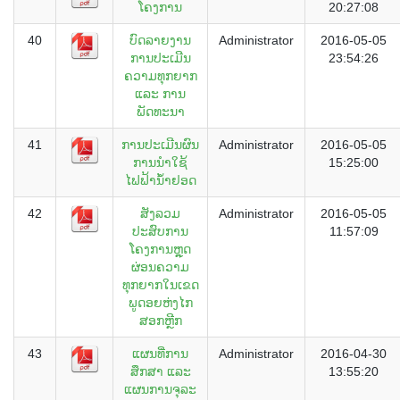
ໂຄງການ
20:27:08
40
ບົດລາຍງານ
Administrator
2016-05-05
ການປະເມີນ
23:54:26
ຄວາມທຸກຍາກ
ແລະ ການ
ພັດທະນາ
41
ການປະເມີນຜົນ
Administrator
2016-05-05
ການນຳໃຊ້
15:25:00
ໄຟຟ້ານ້ຳຢອດ
42
ສັງລວມ
Administrator
2016-05-05
ປະສົບການ
11:57:09
ໂຄງການຫຼຸດ
ຜ່ອນຄວາມ
ທຸກຍາກໃນເຂດ
ພູດອຍຫ່ງໄກ
ສອກຫຼີກ
43
ແຜນທີ່ການ
Administrator
2016-04-30
ສຶກສາ ແລະ
13:55:20
ແຜນການຈຸລະ