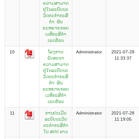
ຄວາມສາມາດ
ຢູ່ໃນລະບົບນະ
ວັດຕະກໍາກະສິ
ກໍາ: ຜັນ
ຂະຫຍາຍກອບ
ເວທີກະສິກໍາ
ເຂດຮ້ອນ
10
ໂຄງການ
Administrator
2021-07-28
ພັດທະນາ
11:33:37
ຄວາມສາມາດ
ຢູ່ໃນລະບົບນະ
ວັດຕະກໍາກະສິ
ກໍາ: ຜັນ
ຂະຫຍາຍກອບ
ເວທີກະສິກໍາ
ເຂດຮ້ອນ
11
ການປະເມີນ
Administrator
2021-07-28
ລະບົບນະວັດ
11:19:05
ຕະກໍາກະສິກໍາ
ໃນ ສປປ ລາວ