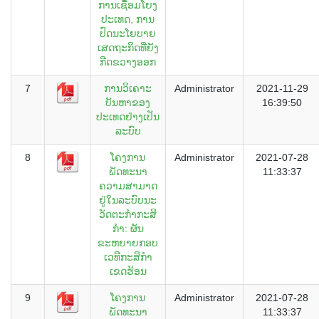
ການເຊື່ອມໂຍງ
ປະເທດ, ການ
ປົດນະໂຍບາຍ
ເສດຖະກິດທີ່ຍັງ
ກີດຂວາງອອກ
7
ການວິເຄາະ
Administrator
2021-11-29
ບັນຫາຂອງ
16:39:50
ປະເທດຢ່າງເປັນ
ລະບົບ
8
ໂຄງການ
Administrator
2021-07-28
ພັດທະນາ
11:33:37
ຄວາມສາມາດ
ຢູ່ໃນລະບົບນະ
ວັດຕະກໍາກະສິ
ກໍາ: ຜັນ
ຂະຫຍາຍກອບ
ເວທີກະສິກໍາ
ເຂດຮ້ອນ
9
ໂຄງການ
Administrator
2021-07-28
ພັດທະນາ
11:33:37