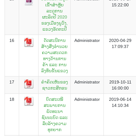
ເຂົ້າສຳຫຼັບ
15:22:00
ລະດູການ
ຜະລິດປີ 2020
ຂອງເມືອງພູວົງ,
ແຂວງອັດຕະປື
16
ດັດສະນີການ
Administrator
2020-04-29
ສ້າງສິ່ງອຳນວຍ
17:09:37
ຄວາມສະດວກ
ທາງດ້ານການ
ຄ້າ ແລະ ການ
ລົງທຶນຂັ້ນແຂວງ
17
ຄຳຄິດເຫັນຂອງ
Administrator
2019-10-11
ຊາວກະສິກອນ
16:00:00
18
ບົດສະເໜີ
Administrator
2019-06-14
ສະພາບການ
14:10:34
ພັດທະນາ
ຊົນນະບົດ ແລະ
ລຶບລ້າງຄວາມ
ທຸກຍາກ