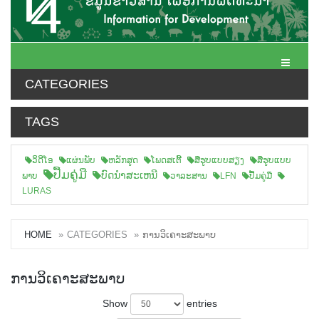
Toggle N
CATEGORIES
TAGS
ວິດີໂອ
ແຜ່ນພັບ
ຫລັກສູດ
ໂພດສເຕີ້
ສືຮູບແບບສຽງ
ສື່ຮູບແບບ
ປື້ມຄູ່ມື
ບົດນຳສະເຫນີ
ພາບ
ວາລະສານ
LFN
ປື້ມຄູ່ມື
LURAS
HOME
CATEGORIES
ການວິເຄາະສະພາບ
ການວິເຄາະສະພາບ
Show
entries