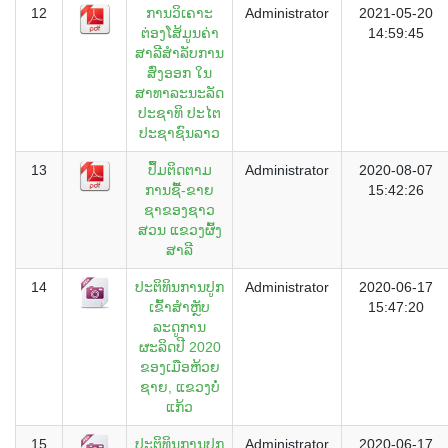
12
ການວິເຄາະ
Administrator
2021-05-20
ຕ່ອງໂສ້ມູນຄ່າ
14:59:45
ສາລີສຳລັບການ
ສົ່ງອອກ ໃນ
ສາທາລະນະລັດ
ປະຊາທິ ປະໄຕ
ປະຊາຊົນລາວ
13
ປຶ້ມຕິດຕາມ
Administrator
2020-08-07
ການຊື້-ຂາຍ
15:42:26
ຊາຂອງຊາວ
ສວນ ແຂວງຜົ້ງ
ສາລີ
14
ປະຕິທິນການປູກ
Administrator
2020-06-17
ເຂົ້າສຳຫຼັບ
15:47:20
ລະດູການ
ຜະລິດປີ 2020
ຂອງເມືອຫ້ວຍ
ຊາຍ, ແຂວງບໍ່
ແກ້ວ
15
ປະຕິທິນການປູກ
Administrator
2020-06-17