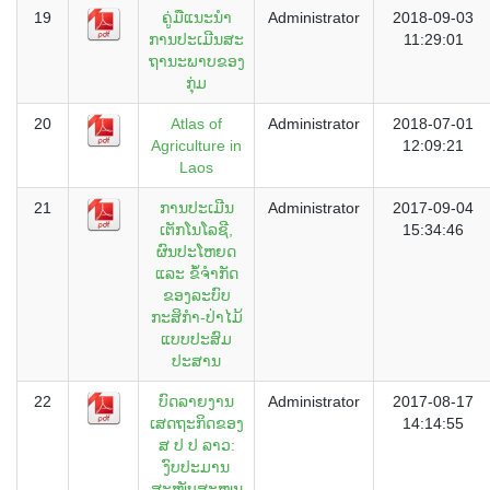
19
​ຄູ່​ມື​ແນະ​ນຳ​
Administrator
2018-09-03
ການ​ປະ​ເມີນ​ສະ​
11:29:01
ຖາ​ນະ​ພາບ​ຂອງ​
ກຸ່ມ
20
Atlas of
Administrator
2018-07-01
Agriculture in
12:09:21
Laos
21
ການປະເມີນ
Administrator
2017-09-04
ເຕັກໂນໂລຊີ,
15:34:46
ຜົນປະໂຫຍດ
ແລະ ຂໍ້ຈຳກັດ
ຂອງລະບົບ
ກະສິກຳ-ປ່າໄມ້
ແບບປະສົມ
ປະສານ
22
ບົດລາຍງານ
Administrator
2017-08-17
ເສດຖະກິດຂອງ
14:14:55
ສ ປ ປ ລາວ:
ງົບປະມານ
ສະໜັບສະໜູນ