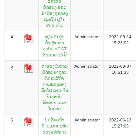
ແກ້ໄຂຂໍ້
ຂັດແຍ່ງ ແລະ
ຄຳຮ້ອງທຸກຂອງ
ຊຸມຊົນ ຢູ່ໃນ
ສປປ ລາວ
4
ຫຼຽວຄືນຫຼັງ
Administrator
2022-09-14
ເບິ່ງ ຫຼັກການ
15:23:02
ສາກົນ VGGT
ຄົບຮອບ 10 ປີ
5
ທ່່າແຮງໃນການ
Administrator
2022-09-07
ພັັດທະນາທຸຸລະ
16:51:33
ກິິດກະສິິກຳ
ຕາມແລວທາງ
ລົົດໄຟ ລາວ-ຈີີນ
ບັນດາສິ່ງ
ທ້າທາຍ ແລະ
ໂອກາດ
6
ບົດຄົ້ນຄວ້າ
Administrator
2022-06-13
ດ້ານເສດຖະກິດ
15:27:05
ຂອງສປປລາວ