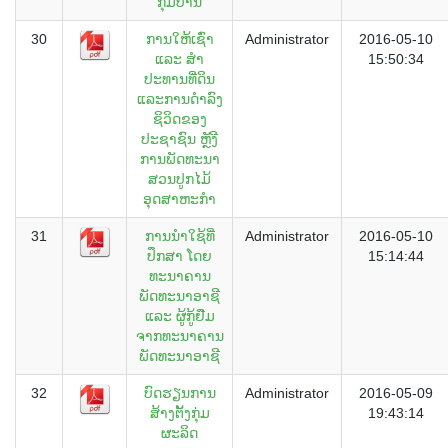
ກຸ່ມບ້ານ
30
ການໃຫ້ເຊົ່າ
Administrator
2016-05-10
ແລະ ສຳ
15:50:34
ປະທານທີ່ດິນ
ແລະການດຳລົງ
ຊິວິດຂອງ
ປະຊາຊົນ ຫຼັງີ
ການພັດທະນາ
ສວນປູກໄມ້
ອຸດສາຫະກຳ
31
ການນຳໃຊ້ທີ່
Administrator
2016-05-10
ປຶກສາ ໂດຍ
15:14:44
ທະນາຄານ
ພັດທະນາອາຊີ
ແລະ ຜູ້ກູ້ຢືມ
ຈາກທະນາຄານ
ພັດທະນາອາຊີ
32
ບົດຮຽນການ
Administrator
2016-05-09
ສ້າງຕັ້ງກຸ່ມ
19:43:14
ຜະລິດ