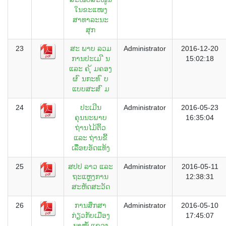
ໃນຂະແໜງ
ສາທາລະນະ
ສຸກ
23
ສະ​ ພາບ​ ລວມ​
Administrator
2016-12-20
ການປະເມ ີ ນ
15:02:18
ແລະ ຄ ຸ້ ມຄອງ
ຜ ົ ນກະທ ົ ບ
ແບບສະສ ົ ມ
24
ປະເມີນ
Administrator
2016-05-23
ຄຸນນະພາບ
16:35:04
ຖ່ານໄມ້ຕິ້ວ
ແລະ ຖ່ານຂີ້
ເລື່ຶອຍອັດແທ້ງ
25
ສປປ ລາວ ແລະ
Administrator
2016-05-11
ຖະແຫຼງການ
12:38:31
ສະຫັດສະວັດ
26
ການສຶກສາ
Administrator
2016-05-10
ກ່ຽວກັບເມືອງ
17:45:07
ນາໝໍ້ ແຂວງ