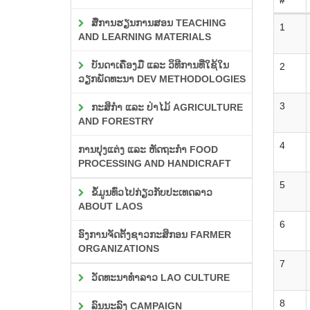
ສື່ການຮຽນການສອນ TEACHING
1
AND LEARNING MATERIALS
ບັນດາເຄື່ອງມື ແລະ ວິທີການທີ່ໃຊ້ໃນ
2
ວຽກພັດທະນາ DEV METHODOLOGIES
3
ກະສິກຳ ແລະ ປ່າໄມ້ AGRICULTURE
AND FORESTRY
4
ການປຸງແຕ່ງ ແລະ ຫັດຖະກຳ FOOD
PROCESSING AND HANDICRAFT
5
ຂໍ້ມູນທົ່ວໄປກ່ຽວກັບປະເທດລາວ
ABOUT LAOS
6
ອົງການຈັດຕັ້ງຊາວກະສິກອນ FARMER
ORGANIZATIONS
7
ວັດທະນາທຳລາວ LAO CULTURE
8
ລົນນະລົງ CAMPAIGN