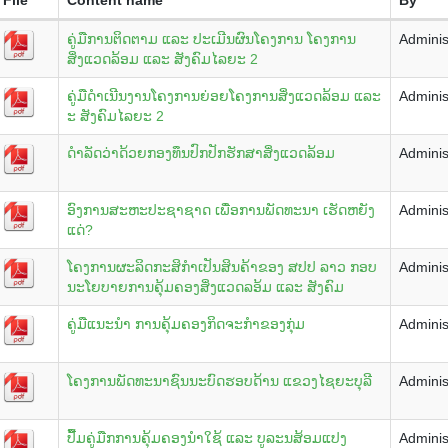
ຄູ່ມືການຕິດຕາມ ແລະ ປະເມີນຜົນໂຄງການ ໂຄງການ
Adminis
ສິ່ງແວດລ້ອມ ແລະ ສັງຄົມໄລຍະ 2
ຄູ່ມືດຳເນີນງານໂຄງການຍ່ອຍໂຄງການສິ່ງແວດລ້ອມ ແລະ
Adminis
ະ ສັງຄົມໄລຍະ 2
ດຳລັດວ່າດ້ວຍກອງທຶນປົກປັກຮັກສາສິ່ງແວດລ້ອມ
Adminis
ອົງການສະຫະປະຊາຊາດ ເພື່ອການພັດທະນາ ເຮັດຫຍັງ
Adminis
ແດ່?
ໂຄງການຜະລິດກະສິກຳເປັນສິນຄ້າຂອງ ສປປ ລາວ ກອບ
Adminis
ນະໂຍບາຍການຄຸ້ມຄອງສິ່ງແວດລອ້ມ ແລະ ສັງຄົມ
​ຄູ່​ມື​ແນະ​ນຳ ການ​ຄຸ້ມ​ຄອງ​ກິດ​ຈະ​ກຳ​ຂອງ​ກຸ່ມ
Adminis
ໂຄງການພັດທະນາຊົນນະບົດຮອບດ້ານ ແຂວງໄຊຍະບຸລີ
Adminis
ປື້ມຄູ່ມືກການຄຸ້ມຄອງນໍາໃຊ້ ແລະ ບູລະນສ້ອມແປງ
Adminis