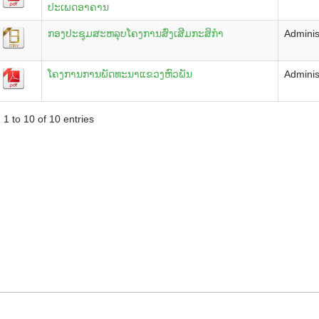
ປະເພດອາຄານ
ກອງປະຊຸມສະຫລຸບໂຄງການສົ່ງເສີມກະສິກຳ
Adminis
ໂຄງການການພັດທະນາແຂວງຫົວພັນ
Adminis
1 to 10 of 10 entries