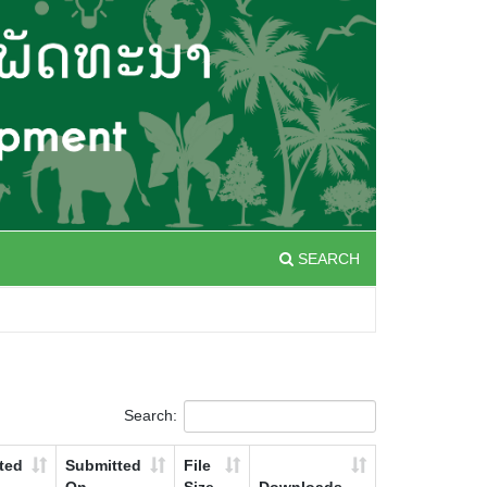
SEARCH
Search:
ted
Submitted
File
On
Size
Downloads