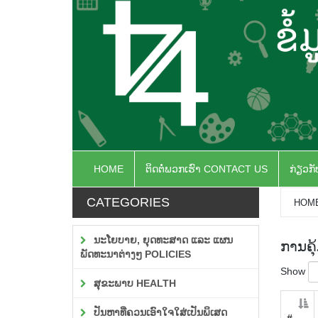
HOME
ຕິດຕໍ່ພວກເຮົາ CONTACT US
ກ່ຽວກ
CATEGORIES
HOM
ນະໂຍບາຍ, ຍຸດທະສາດ ແລະ ແຜນ
ການຄຸ
ພັດທະນາຕ່າງໆ POLICIES
Show
ສຸຂະພາບ HEALTH
ປັນຫາທີ່ຄວນເອົາໃຈໃສ່ເປັນພິເສດ
#