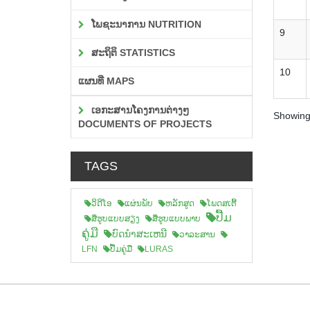
ໂພຊະນາການ NUTRITION
9
ສະຖິຕິ STATISTICS
10
ແຜນທີ່ MAPS
ເອກະສານໂຄງການຕ່າງໆ
Showing 
DOCUMENTS OF PROJECTS
TAGS
ວິດີໂອ
ແຜ່ນພັບ
ຫລັກສູດ
ໂພດສເຕີ້
ປື້ມ
ສືຮູບແບບສຽງ
ສື່ຮູບແບບພາບ
ຄູ່ມື
ບົດນຳສະເຫນີ
ວາລະສານ
LFN
ປື້ມຄູ່ມື
LURAS