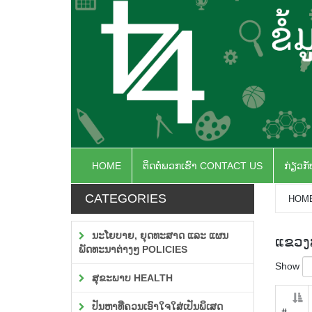
HOME
ຕິດຕໍ່ພວກເຮົາ CONTACT US
ກ່ຽວກ
CATEGORIES
HOM
ນະໂຍບາຍ, ຍຸດທະສາດ ແລະ ແຜນ
ແຂວງສ
ພັດທະນາຕ່າງໆ POLICIES
Show
ສຸຂະພາບ HEALTH
ປັນຫາທີ່ຄວນເອົາໃຈໃສ່ເປັນພິເສດ
#