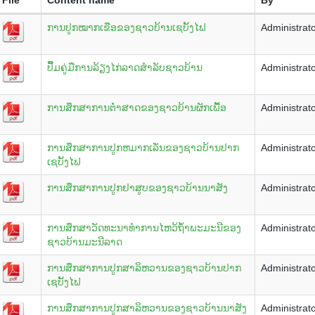
ການປູກໝາກເຂືອຂອງຊາວບ້ານເຊບັ້ງໄຟ
Administrat
ປື້ມຄູ່ມືການລ້ຽງໄກ່ລາດສຳລັບຊາວບ້ານ
Administrat
ການສຶກສາການຕໍ່າສາດຂອງຊາວບ້ານຜັກເພື້ອ
Administrat
ການສຶກສາການປູກຫມາກເລັ່ນຂອງຊາວບ້ານປາກ
Administrat
ເຊບັ້ງໄຟ
ການສຶກສາການປູກຢາສູບຂອງຊາວບ້ານນາສັງ
Administrat
ການສຶກສາວັດທະນາທຳການໄຫວ້ຖໍ້າພະມະນີຂອງ
Administrat
ຊາວບ້ານມະນີລາດ
ການສຶກສາການປູກສາລິຫວານຂອງຊາວບ້ານປາກ
Administrat
ເຊບັ້ງໄຟ
ການສຶກສາການປູກສາລິຫວານຂອງຊາວບ້ານນາສັງ
Administrat