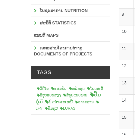
ໂພຊະນາການ NUTRITION
9
ສະຖິຕິ STATISTICS
10
ແຜນທີ່ MAPS
ເອກະສານໂຄງການຕ່າງໆ
11
DOCUMENTS OF PROJECTS
12
TAGS
13
ວິດີໂອ
ແຜ່ນພັບ
ຫລັກສູດ
ໂພດສເຕີ້
ປື້ມ
ສືຮູບແບບສຽງ
ສື່ຮູບແບບພາບ
14
ຄູ່ມື
ບົດນຳສະເຫນີ
ວາລະສານ
LFN
ປື້ມຄູ່ມື
LURAS
15
16