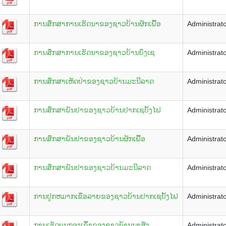
ການສຶກສາການເຮັດນາຂອງຊາວບ້ານຜັກເພື້ອ
Administrat
ການສຶກສາການເຮັດນາຂອງຊາວບ້ານບຶງເຊ
Administrat
ການສຶກສາເຫັດປ່າຂອງຊາວບ້ານມະນີລາດ
Administrat
ການສຶກສາພັນປາຂອງຊາວບ້ານປາກເຊບັ້ງໄຟ
Administrat
ການສຶກສາພັນປາຂອງຊາວບ້ານຜັກເພື້ອ
Administrat
ການສຶກສາພັນປາຂອງຊາວບ້ານມະນີລາດ
Administrat
ການປູກຫມາກເຂືອລາຍຂອງຊາວບ້ານປາກເຊບັ້ງໄຟ
Administrat
ການເຮັດບຸນກອງເຂົ້າຂອງຊາວບ້ານນາສັງ
Administrat