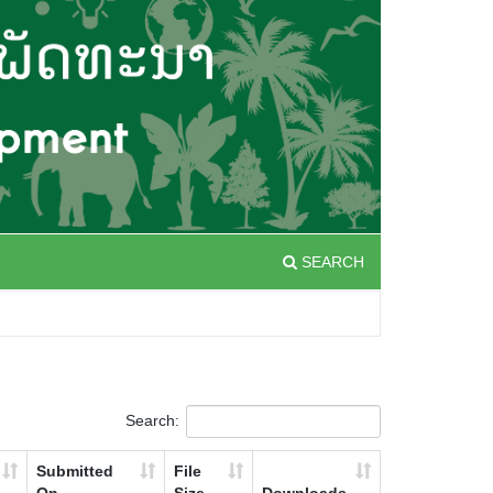
SEARCH
Search:
Submitted
File
On
Size
Downloads