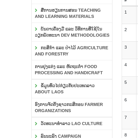
ສື່ການຮຽນການສອນ TEACHING
1
AND LEARNING MATERIALS
ບັນດາເຄື່ອງມື ແລະ ວິທີການທີ່ໃຊ້ໃນ
2
ວຽກພັດທະນາ DEV METHODOLOGIES
3
ກະສິກຳ ແລະ ປ່າໄມ້ AGRICULTURE
AND FORESTRY
4
ການປຸງແຕ່ງ ແລະ ຫັດຖະກຳ FOOD
PROCESSING AND HANDICRAFT
5
ຂໍ້ມູນທົ່ວໄປກ່ຽວກັບປະເທດລາວ
ABOUT LAOS
6
ອົງການຈັດຕັ້ງຊາວກະສິກອນ FARMER
ORGANIZATIONS
7
ວັດທະນາທຳລາວ LAO CULTURE
8
ລົນນະລົງ CAMPAIGN