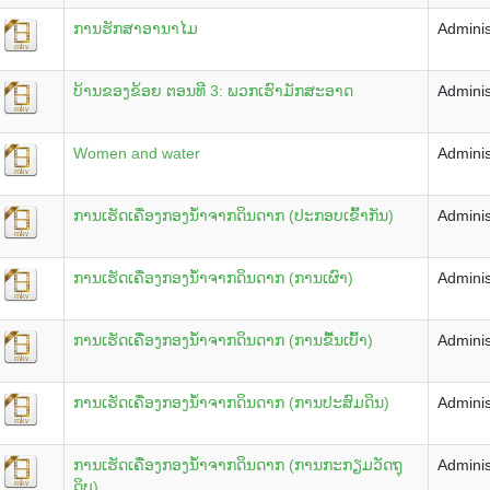
ການຮັກສາອານາໄມ
Adminis
ບ້ານຂອງຂ້ອຍ ຕອນທີ 3: ພວກເຮົາມັກສະອາດ
Adminis
Women and water
Adminis
ການເຮັດເຄື່ອງກອງນໍ້າຈາກດິນດາກ (ປະກອບເຂົ້າກັນ)
Adminis
ການເຮັດເຄື່ອງກອງນໍ້າຈາກດິນດາກ (ການເຜົາ)
Adminis
ການເຮັດເຄື່ອງກອງນໍ້າຈາກດິນດາກ (ການຂື້ນເບົ້າ)
Adminis
ການເຮັດເຄື່ອງກອງນໍ້າຈາກດິນດາກ (ການປະສົມດິນ)
Adminis
ການເຮັດເຄື່ອງກອງນໍ້າຈາກດິນດາກ (ການກະກຽມວັດຖຸ
Adminis
ດິບ)