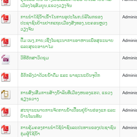
ເມືອງໄຊສົມບູນ,ແຂວງວຽງຈັນ
ການນຳໃຊ້ນ້ຳເຂົ້າໃນການອຸປະໂພກ,ບໍລິໂພກຂອງ
Adminis
ປະຊາຊົນບ້ານປາກແຖບເມືອງສັງທອງ,ນະຄອນຫຼວງ
ວຽງຈັນ
ປື້ມ:ເພງ,ກາບ,ເຊີ້ງໂພຊະນາການອາຫານເພື່ອສຸຂະພາບ
Adminis
ແລະສຸຂະອານາໄມ
ວິທີຮັກສາວິດຂຸມ
Adminis
ຂໍ້ຕົກລົງວ່າດ້ວຍນໍ້າດື່ມ ແລະ ພາຊະນະບັນຈຸປິກ
Adminis
ການສົ່ງເສີີມການສ້າງນໍ້າລິນທີ່ເມືອງຫນອງແຮດ, ແຂວງ
Adminis
ຊຽງຂວາງ
ສະຖານະພາບການຈັດການນ້ຳເປື້ອນຢູ່ບ້ານຮ່ອງແກ ແລະ
Adminis
ບ້ານໂພນທັນ
ການຄຸ້ມຄອງການນຳໃຊ້ນຳຊົນລະປະທານຂອງປະຊາຊົນ
Adminis
ກຸ່ມຜູ້ໃຊ້ນ້ຳ