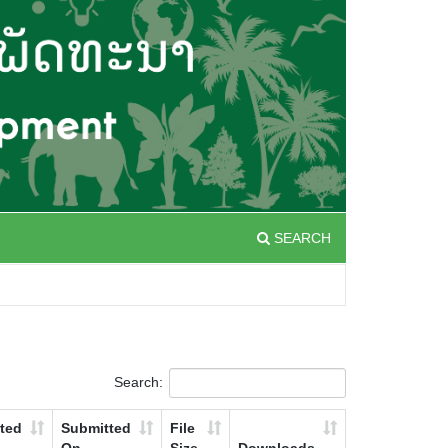
SEARCH
Search:
ted
Submitted
File
On
Size
Downloads