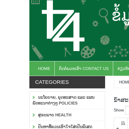
HOME
ຕິດຕໍ່ພວກເຮົາ CONTACT US
ກ່ຽວກ
CATEGORIES
HOM
ນະໂຍບາຍ, ຍຸດທະສາດ ແລະ ແຜນ
ນໍ້າສ
ພັດທະນາຕ່າງໆ POLICIES
Show
ສຸຂະພາບ HEALTH
ປັນຫາທີ່ຄວນເອົາໃຈໃສ່ເປັນພິເສດ
#