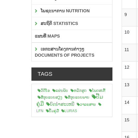
ໂພຊະນາການ NUTRITION
9
ສະຖິຕິ STATISTICS
10
ແຜນທີ່ MAPS
ເອກະສານໂຄງການຕ່າງໆ
11
DOCUMENTS OF PROJECTS
12
TAGS
13
ວິດີໂອ
ແຜ່ນພັບ
ຫລັກສູດ
ໂພດສເຕີ້
ປື້ມ
ສືຮູບແບບສຽງ
ສື່ຮູບແບບພາບ
14
ຄູ່ມື
ບົດນຳສະເຫນີ
ວາລະສານ
LFN
ປື້ມຄູ່ມື
LURAS
15
16