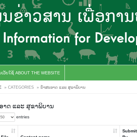
ັບເວັບໃຊ້ ABOUT THE WEBSITE
E
CATEGORIES
ນໍ້າສະອາດ ແລະ ສຸຂາພິບານ
ະອາດ ແລະ ສຸຂາພິບານ
entries
Submit
File
Content name
By