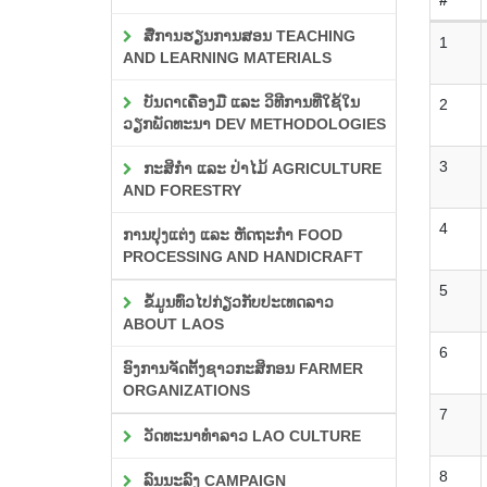
ສື່ການຮຽນການສອນ TEACHING
1
AND LEARNING MATERIALS
ບັນດາເຄື່ອງມື ແລະ ວິທີການທີ່ໃຊ້ໃນ
2
ວຽກພັດທະນາ DEV METHODOLOGIES
3
ກະສິກຳ ແລະ ປ່າໄມ້ AGRICULTURE
AND FORESTRY
4
ການປຸງແຕ່ງ ແລະ ຫັດຖະກຳ FOOD
PROCESSING AND HANDICRAFT
5
ຂໍ້ມູນທົ່ວໄປກ່ຽວກັບປະເທດລາວ
ABOUT LAOS
6
ອົງການຈັດຕັ້ງຊາວກະສິກອນ FARMER
ORGANIZATIONS
7
ວັດທະນາທຳລາວ LAO CULTURE
8
ລົນນະລົງ CAMPAIGN