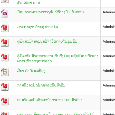
ສັດ ໄປຫາ ປາກ
ມືສະອາດພະຍາດຫ່າງໜີ ວິທີລ້າງມື 7 ຂັ້ນຕອນ
Adminis
ມາດຕະຖານບ້ານສຸຂານາໄມ
Adminis
ຄູ່ມືແນະນຳການປຸກສ້າງວິດຖ່າຍໃນຊຸມຊົນ
Adminis
ຄູ່ມືລະບົບນໍ້າສະອາດແບບຍືນຍົງໃນຊຸມຊົນຊົນນະບົດທາງ
Adminis
ພາກເໜືອຂອງສປປລາວ
ມີນາ ກຳຈັດແມ່ທ້ອງ
Adminis
ການບົວລະບັດຮັກສາລະບົບນໍ້າລິນ
Adminis
ການບົວລະບັດຮັກສານໍ້າບາດານ ແລະ ນໍ້າສ້າງ
Adminis
ຄຸນນະພາບນ້ຳທາງເຄມີແລະກາຍະພາບໃນສາຍນ້ຳໂມ້
Adminis