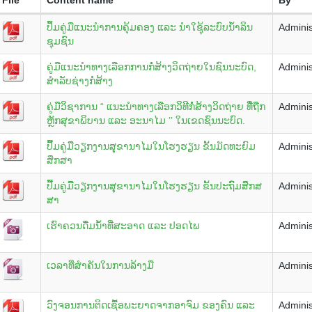
ປຶ້ມຄູ່ມືແນະນໍາການຄຸ້ມຄອງ ແລະ ນໍາໃຊຸ້ລະບົບນໍ້າລິນ
Adminis
ຊຸມຊົນ
ຄູ່ມືແນະນໍາທາງເລືອກການກໍໍ່ສ້າງວິດຖ່າຍໃນຊົນນະບົດ,
Adminis
ສຳລັບຊ່າງກໍ່ສ້າງ
ຄູ່ມືວິຊາການ “ ແນະນໍາທາງເລືອກວິທີກໍໍ່ສ້າງວິດຖ່າຍ ທີໍ່ຖືກ
Adminis
ຫຼັກສຸຂາພິບານ ແລະ ອະນາໄມ ’’ ໃນເຂດຊົນນະບົດ.
ປື້້ມຄູ່່ມືືວຽກງານສຸຸຂານາໄມໃນໂຮງຮຽນ ຂັ້ນມັດທະຍົມ
Adminis
ສຶກສາ
ປື້້ມຄູ່່ມືືວຽກງານສຸຸຂານາໄມໃນໂຮງຮຽນ ຂັ້ນປະຖົົມສຶຶກສ
Adminis
ສາ
ເຮົາຄວນດື່ມນ້ຳທີ່ສະອາດ ແລະ ປອດໄພ
Adminis
ເວລາທີ່ສຳຄັນໃນການລ້າງມື
Adminis
ວົງຈອນການຕິດເຊື້ອພະຍາດຈາກອາຈົມ ຂອງຄົນ ແລະ
Adminis