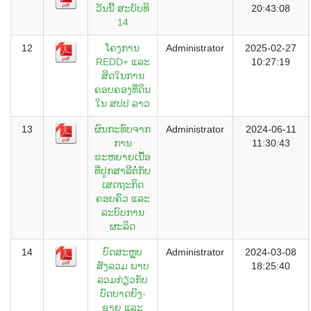
ວັນນີ້ ສະບັບທິ
20:43:08
14
12
ໂຄງການ
Administrator
2025-02-27
REDD+ ແລະ
10:27:19
ສິດໃນການ
ຄອບຄອງທີ່ດິນ
ໃນ ສປປ ລາວ
13
ຜົນກະທົບຈາກ
Administrator
2024-06-11
ການ
11:30:43
ຂະຫຍາຍເນື້ອ
ທີ່ປູກສາລີຕໍ່ກັບ
ເສດຖະກິດ
ຄອບຄົວ ແລະ
ລະບົບການ
ຜະລິດ
14
ບົດສະຫຼຸບ
Administrator
2024-03-08
ສັງລວມ ພາບ
18:25:40
ລວມກ່ຽວກັບ
ບົດບາດຍິງ-
ຊາຍ ແລະ