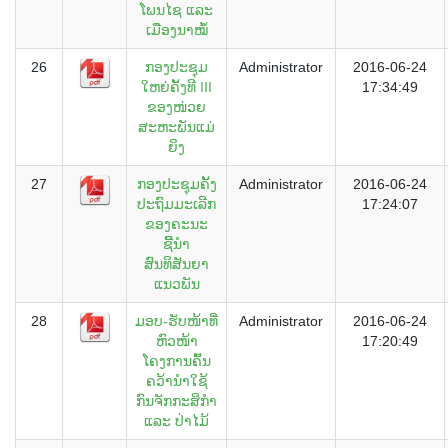
ໂພນໄຊ ແລະ
ເມືອງນາໝໍ້
26
ກອງປະຊຸມ
Administrator
2016-06-24
ໃຫຍ່ຄັ້ງທີ III
17:34:49
ຂອງໜ່ວຍ
ສະຫະພັນແມ່
ຍິງ
27
ກອງປະຊຸມຄັ້ງ
Administrator
2016-06-24
ປະຖົມມະເລີກ
17:24:07
ຂອງຄະນະ
ຊີ້ນຳ
ສົນທິສັນຍາ
ແນວພັນ
28
ມອບ-ຮັບໜ້າທີ່
Administrator
2016-06-24
ຫົວໜ້າ
17:20:49
ໂຄງການຄົ້ນ
ຄວ້ານຳໃຊ້
ກົນຈັກກະສິກຳ
ແລະ ປ່າໄມ້