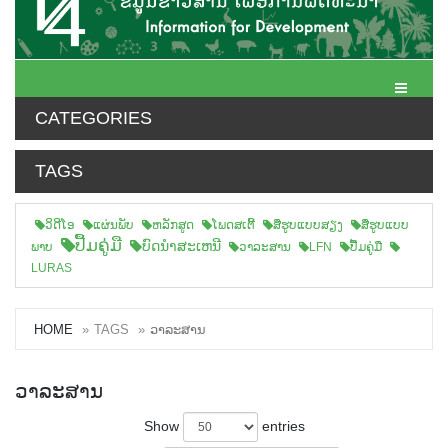
Toggle N
CATEGORIES
TAGS
ວິດີໂອ
ແຜ່ນພັບ
ຫລັກສູດ
ໂພດສເຕີ້
ສືຮູບແບບສຽງ
ສື່ຮູບແບບ
ປື້ມຄູ່ມື
ບົດນຳສະເຫນີ
ພາບ
ວາລະສານ
LFN
ປື້ມຄູ່ມື
LURAS
HOME
TAGS
ວາລະສານ
ວາລະສານ
Show
entries