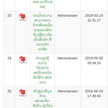
ແລະ ແມ່ນໍ້າເຊ
ກອງ
23
ປະເມີນຄວາມ
Administrator
2019-02-14
ສາມາດທາງ
11:31:17
ດ້ານຜົນຜະລິດ
ຂອງແນວພັນ
ຖົ່ວເຫຼືອງ ເພື່ອ
ເປັນສິນຄ້າ ທີ່
ແຂວງຈຳ
ປາສັກ
24
ການຊຸກຍູ້
Administrator
2018-05-05
ຄວາມ
20:34:10
ຕ້ອງການ
ຜະລິດຕະພັນ
ອີນຊີໃນ ສປປ
ລາວ
25
ສຳຫຼວດຂໍ້ມູນ
Administrator
2016-06-24
ດ້ານ
17:39:04
ເສດຖະກິດ-
ສັງຄົມ ຢູ່ເມືອງ