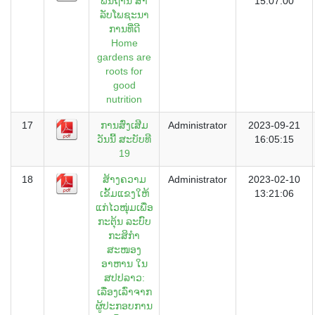
ພື້ນຖານ ສໍາ
15:07:00
ລັບໂພຊະນາ
ການທີ່ດີ
Home
gardens are
roots for
good
nutrition
17
ການສົ່ງເສີມ
Administrator
2023-09-21
ວັນນີ້ ສະບັບທີ
16:05:15
19
18
ສ້າງຄວາມ
Administrator
2023-02-10
ເຂັ້້ມແຂງໃຫ້
13:21:06
ແກ່່ໄວໜຸ່່ມເພື່່ອ
ກະຕຸ້ນ ລະບົົບ
ກະສິກຳ
ສະໜອງ
ອາຫານ ໃນ
ສປປລາວ:
ເລື່່ອງເລົ່່າຈາກ
ຜູ້ປະກອບການ