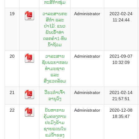
ກະສິິກຳໜຸ່່ມ
19
ວາລະສານກະ
Administrator
2022-02-24
ສິກໍາ ແລະ
11:24:44
ປ່າໄມ້: ແນວ
ພັນເຂົ້າທ່າ
ດອກຄຳ1-ທົນ
ນ້ຳຖ້ວມ
20
ວາລະສານ
Administrator
2021-09-07
ຊັບພະຍາກອນ
10:32:09
ທຳມະຊາດ
ແລະ
ສິ່ງແວດລ້ອມ
21
ວິີຣະກຳເຈົ້າ
Administrator
2021-02-14
ອານຸວົງ
21:57:51
22
ບັນຫາການ
Administrator
2020-12-08
ຄຸ້ມຄອງການ
18:35:47
ປະມົງຂ້າມ
ຊາຍແດນໃນ
ແມ່ນໍ້າຂອງ