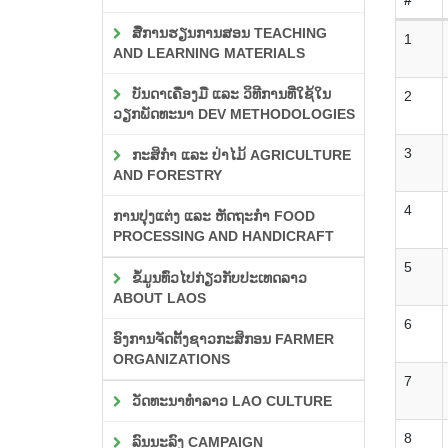
ສື່ການຮຽນການສອນ TEACHING
1
AND LEARNING MATERIALS
ບັນດາເຄື່ອງມື ແລະ ວິທີການທີ່ໃຊ້ໃນ
2
ວຽກພັດທະນາ DEV METHODOLOGIES
3
ກະສິກຳ ແລະ ປ່າໄມ້ AGRICULTURE
AND FORESTRY
4
ການປຸງແຕ່ງ ແລະ ຫັດຖະກຳ FOOD
PROCESSING AND HANDICRAFT
5
ຂໍ້ມູນທົ່ວໄປກ່ຽວກັບປະເທດລາວ
ABOUT LAOS
6
ອົງການຈັດຕັ້ງຊາວກະສິກອນ FARMER
ORGANIZATIONS
7
ວັດທະນາທຳລາວ LAO CULTURE
8
ລົນນະລົງ CAMPAIGN