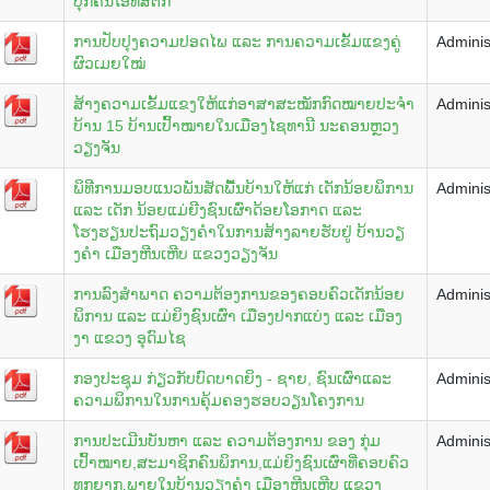
ບຸກຄົນໂອທິສຕິກ
ການປັບປຸງຄວາມປອດໄພ ແລະ ການຄວາມເຂັ້ມແຂງຄູ່
Adminis
ຜົວເມຍໃໝ່
ສ້າງຄວາມເຂັ້ມແຂງໃຫ້ແກ່ອາສາສະໝັກກົດໝາຍປະຈໍາ
Adminis
ບ້ານ 15 ບ້ານເປົ້າໝາຍໃນເມືອງໄຊທານີ ນະຄອນຫຼວງ
ວຽງຈັນ
ພິທີການມອບແນວພັນສັດພື້ນບ້ານໃຫ້ແກ່ ເດັກນ້ອຍພິການ
Adminis
ແລະ ເດັກ ນ້ອຍແມ່ຍີງຊົນເຜົ່າດ້ອຍໂອກາດ ແລະ
ໂຮງຮຽນປະຖົມວຽງຄຳໃນການສ້າງລາຍຮັບຢູ່ ບ້ານວຽ
ງຄຳ ເມືອງຫີນເຫີບ ແຂວງວຽງຈັນ
ການລົງສຳພາດ ຄວາມຕ້ອງການຂອງຄອບຄົວເດັກນ້ອຍ
Adminis
ພິການ ແລະ ແມ່ຍິງຊົນເຜົ່າ ເມືອງປາກແບ່ງ ແລະ ເມືອງ
ງາ ແຂວງ ອຸດົມໄຊ
ກອງປະຊຸມ ກ່ຽວກັບບົດບາດຍິງ - ຊາຍ, ຊົນເຜົ່າແລະ
Adminis
ຄວາມພິການໃນການຄຸ້ມຄອງຮອບວຽນໂຄງການ
ການປະເມີນບັນຫາ ແລະ ຄວາມຕ້ອງການ ຂອງ ກຸ່ມ
Adminis
ເປົ້າໝາຍ,ສະມາຊິກຄົນພິການ,ແມ່ຍິງຊົນເຜົ່າທີ່ຄອບຄົວ
ທຸກຍາກ,ພາຍໃນບ້ານວຽງຄໍາ ເມືອງຫີນເຫີບ ແຂວງ