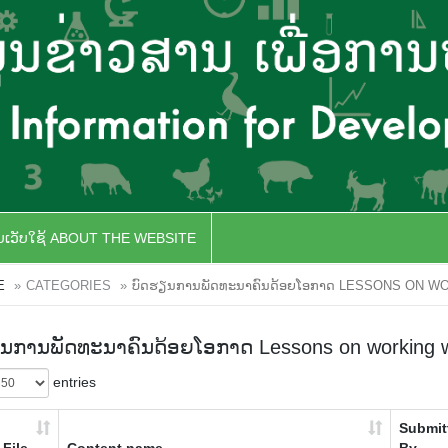
ັບເວັບໃຊ້ ABOUT THE WEBSITE
E
CATEGORIES
ບົດຮຽນການພັດທະນາຄົນດ້ອຍໂອກາດ LESSONS ON W
ນການພັດທະນາຄົນດ້ອຍໂອກາດ Lessons on working with
entries
Submit
File
Content name
By