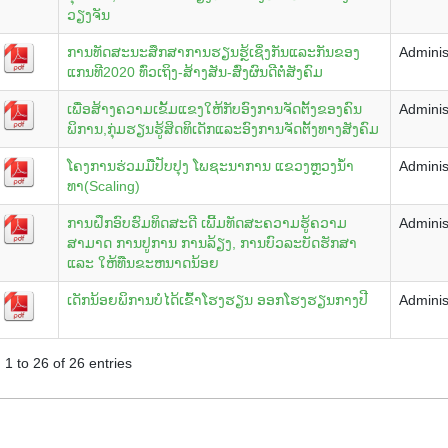
ວຽງຈັນ
ການທັດສະນະສຶກສາການຮຽນຮຼ້ເຊິ່ງກັນແລະກັນຂອງ
Adminis
ແກນທີ2020 ທົ່ວເຖິງ-ສ້າງສັນ-ສົ່ງຜົນດີຕໍ່ສັງຄົມ
ເພື່ອສ້າງຄວາມເຂັ້ມແຂງໃຫ້ກັບອົງການຈັດຕັ້ງຂອງຄົນ
Adminis
ພິການ,ກຸ່ມຮຽນຮູ້ສິດທິເດັກແລະອົງການຈັດຕັ້ງທາງສັງຄົມ
ໂຄງການຮ່ວມມືປັບປຸງ ໂພຊະນາການ ແຂວງຫຼວງນໍ້າ
Adminis
ທາ(Scaling)
ການຝຶກອົບຮົມທິດສະດີ ເພີ້ມທັດສະຄວາມຮູ້ຄວາມ
Adminis
ສາມາດ ການປູການ ການລ້ຽງ, ການບົວລະບັດຮັກສາ
ແລະ ໃຫ້ທືນຂະຫນາດນ້ອຍ
ເດັກນ້ອຍພິການບໍໄດ້ເຂົ້າໂຮງຮຽນ ອອກໂຮງຮຽນກາງປີ
Adminis
1 to 26 of 26 entries