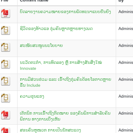
ບົດລາຍງານຄວາມໝາຍຂອງການພັດທະນາແບບຍືນຍົງ
Adminis
ຊີວິດຂອງທ້າວແອ ກຸ່ມຄົນຫຼາກຫຼາຍທາງເພດ
Adminis
ສະໜັບສະໜູນນະໂຍບາຍ
Adminis
ນະວັດຕະກຳ, ການທົດລອງ ຫຼື ການສ້າງສັນສິ່ງໃໝ່
Adminis
Innovate
ການມີສ່ວນຮ່ວມ ແລະ ເຂົ້າເຖິງກຸ່ມຄົນດ້ອຍໂອກາດຫຼາຍ
Adminis
ຂຶ້ນ Include
ຄວາມຮຸນແຮງ
Adminis
ເຕັກນິກ ການເຂົ້າເຖິງກົດໝາຍ ຂອງຄົນພິການສຳລັບຄົນ
Adminis
ພິການ ທາງການເບິ່ງເຫັນ
ສອນຄົນຫູໜວກ ກາຍເປັນນັກສະແດງ
Adminis