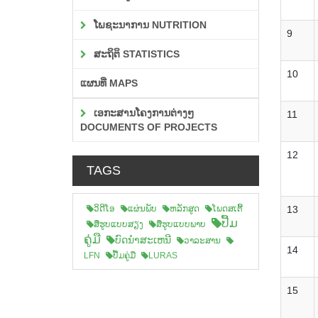
ໂພຊະນາການ NUTRITION
9
ສະຖິຕິ STATISTICS
10
ແຜນທີ່ MAPS
ເອກະສານໂຄງການຕ່າງໆ
11
DOCUMENTS OF PROJECTS
12
TAGS
ວິດີໂອ
ແຜ່ນພັບ
ຫລັກສູດ
ໂພດສເຕີ້
13
ປື້ມ
ສືຮູບແບບສຽງ
ສື່ຮູບແບບພາບ
ຄູ່ມື
ບົດນຳສະເຫນີ
ວາລະສານ
14
LFN
ປື້ມຄູ່ມື
LURAS
15