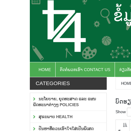
HOME
ຕິດຕໍ່ພວກເຮົາ CONTACT US
ກ່ຽວກ
CATEGORIES
HOM
ນະໂຍບາຍ, ຍຸດທະສາດ ແລະ ແຜນ
ບົດຮຽ
ພັດທະນາຕ່າງໆ POLICIES
Show
ສຸຂະພາບ HEALTH
ປັນຫາທີ່ຄວນເອົາໃຈໃສ່ເປັນພິເສດ
#