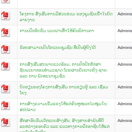
ໂຄງການ ສົ່ງເສີມການມີສ່ວນຮ່ວມ ຂອງຊຸມຊົນເຂົ້າໃນບົດ
Adminis
ລາຍງານ
ການເຝິກອົບຮົມ ນວດຝາເທົ້າໃຫ້ຄົນພິການຕາ
Adminis
ຂ້ອຍສາມາດເປັນໂຕເເບບຊຸມຊົນ ທີ່ເປັນຜູ້ຍິງໄດ້
Adminis
ການສົ່ງເສີມສະພາບແວດລ້ອມ, ການປົກປັກຮັກສາ
Adminis
ຊັບພະຍາກອນທຳມະຊາດ ໂດຍຜ່ານບົດບາດຍິງ-ຊາຍ
ແລະ ການ ພັດທະນາຊຸມຊົນ
ບົດຮຽນຂອງໂຄງການສົ່ງເສີມ ການຮຽນຮູ້ ແລະ ເຊື່ອມ
Adminis
ໂຍງ
ການສ້າງຄວາມເຂັ້ມແຂງໃຫ້ແກ່ຄົນຫູໜວກໄວໜຸ່ມໃນ
Adminis
ສປປລາວ
ສືກສາອົບຮົມເດັກແບບສ້າງສັນ, ສ້າງສາຍສຳພັນທີ່ດີ
Adminis
ລະຫວ່າງຄອບຄົວ ແລະ ແນວທາງການຝືກອາຊີບໃຫ້ແກ່