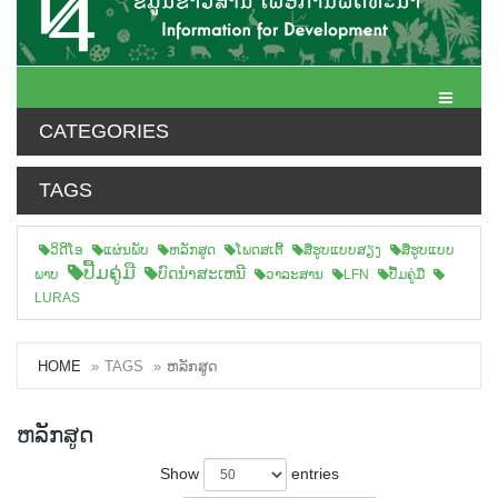
Toggle N
CATEGORIES
TAGS
ວິດີໂອ
ແຜ່ນພັບ
ຫລັກສູດ
ໂພດສເຕີ້
ສືຮູບແບບສຽງ
ສື່ຮູບແບບ
ປື້ມຄູ່ມື
ບົດນຳສະເຫນີ
ພາບ
ວາລະສານ
LFN
ປື້ມຄູ່ມື
LURAS
HOME
TAGS
ຫລັກສູດ
ຫລັກສູດ
Show
entries