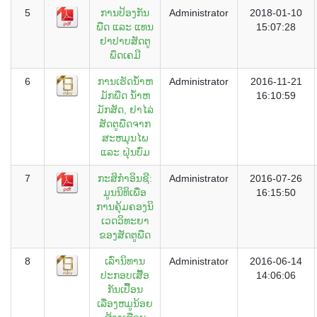
5
ການປ້ອງກັນ
Administrator
2018-01-10
ພືດ ແລະ ແທນ
15:07:28
ຢາປາບສັດຕູ
ພຶດເຄມີ
6
ການເຮັດນໍ້າຫ
Administrator
2016-11-21
ມັກພືດ ນໍ້າຫ
16:10:59
ມັກສັດ, ຢາໄລ່
ສັດຕູພືດຈາກ
ສະຫມຸນໄພ
ແລະ ຝຸ່ນບົ່ມ
7
ກະສິກຳອິນຊີ:
Administrator
2016-07-26
ມູນນິທິເພື່ອ
16:15:50
ການຄຸ້ມຄອງນິ
ເວດວິທະຍາ
ຂອງສັດຕູພືດ
8
ເລົ່ານິທານ
Administrator
2016-06-14
ປະກອບເສື້ອ
14:06:06
ກັນເປື້ອນ
ເລື່ອງຫມູນ້ອຍ