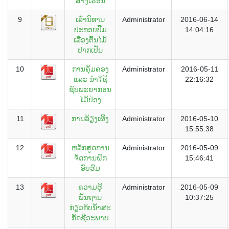
ສ້າງເຮືອນ
9
ເລົ່ານິທານ
Administrator
2016-06-14
ປະກອບປື້ມ
14:04:16
ເລື່ອງຕົ້ນໄມ້
ປາກເປັນ
10
ການຄຸ້ມຄອງ
Administrator
2016-05-11
ແລະ ນຳໃຊ້
22:16:32
ຊັບພະຍາກອນ
ໄມ້ປ່ອງ
11
ການລ້ຽງເຜິ້ງ
Administrator
2016-05-10
15:55:38
12
ຫລັກສູດການ
Administrator
2016-05-09
ຈັດການຝຶກ
15:46:41
ອົບຮົມ
13
ຄວາມຮູ້
Administrator
2016-05-09
ພື້ນຖານ
10:37:25
ກ່ຽວກັບນໍ້າສະ
ກັດຊີວະພາບ