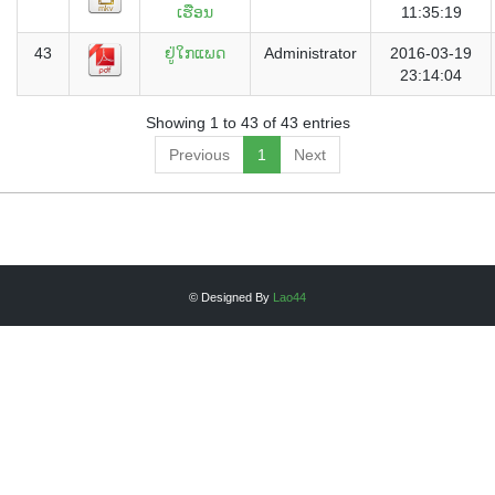
ເຮືອນ
11:35:19
43
ຢູ່ໃກແພດ
Administrator
2016-03-19
23:14:04
Showing 1 to 43 of 43 entries
Previous
1
Next
© Designed By
Lao44