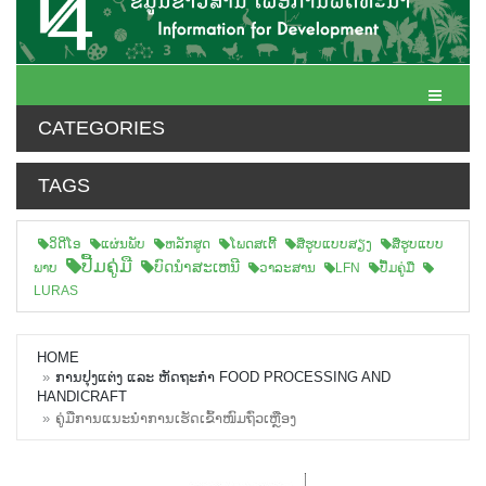
Toggle N
CATEGORIES
TAGS
ວິດີໂອ
ແຜ່ນພັບ
ຫລັກສູດ
ໂພດສເຕີ້
ສືຮູບແບບສຽງ
ສື່ຮູບແບບ
ປື້ມຄູ່ມື
ບົດນຳສະເຫນີ
ພາບ
ວາລະສານ
LFN
ປື້ມຄູ່ມື
LURAS
HOME
ການປຸງແຕ່ງ ແລະ ຫັດຖະກຳ FOOD PROCESSING AND
HANDICRAFT
ຄູ່ມືການແນະນຳການເຮັດເຂົ້າໜົມຖົ່ວເຫຼືອງ