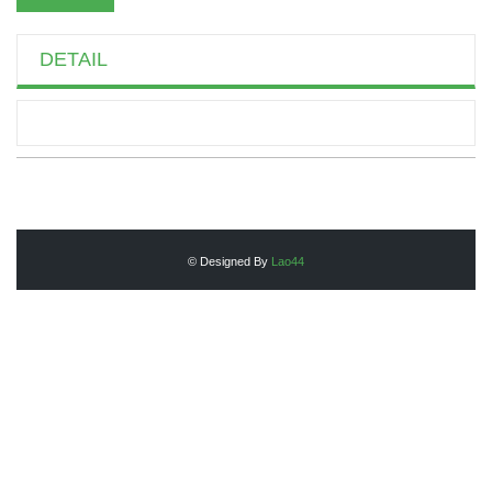
DETAIL
© Designed By
Lao44