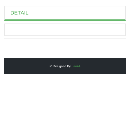
DETAIL
© Designed By
Lao44