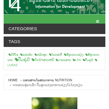
Toggle N
CATEGORIES
TAGS
ວິດີໂອ
ແຜ່ນພັບ
ຫລັກສູດ
ໂພດສເຕີ້
ສືຮູບແບບສຽງ
ສື່ຮູບແບບ
ປື້ມຄູ່ມື
ບົດນຳສະເຫນີ
ພາບ
ວາລະສານ
LFN
ປື້ມຄູ່ມື
LURAS
HOME
ເອກະສານໂພສະນາການ NUTRITION
ຈາກສວນສູ່ພາເຂົ້າ ປຶ້ມສູດແຕ່ງອາຫານທ່ຽງໃນໂຮງຮຽນ