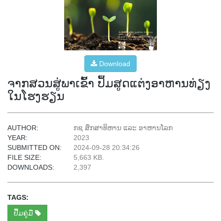
Download
ຈາກສວນສູ່ພາເຂົ້າ ປຶ້ມສູດແຕ່ງອາຫານທ່ຽງ
ໃນໂຮງຮຽນ
AUTHOR:
ກຊ ສຶກສາທິຫານ ແລະ ອາຫານໂລກ
YEAR:
2023
SUBMITTED ON:
2024-09-28 20:34:26
FILE SIZE:
5,663 KB.
DOWNLOADS:
2,397
TAGS:
ປື້ມຄູ່ມື