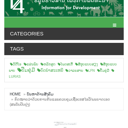
Toggle N
CATEGORIES
TAGS
ວິດີໂອ
ແຜ່ນພັບ
ຫລັກສູດ
ໂພດສເຕີ້
ສືຮູບແບບສຽງ
ສື່ຮູບແບບ
ປື້ມຄູ່ມື
ບົດນຳສະເຫນີ
ພາບ
ວາລະສານ
LFN
ປື້ມຄູ່ມື
LURAS
HOME
ບັນຫາດ້ານສັງຄົມ
ກົດໝາຍວ່າດ້ວຍການກັນແລະຄວບຄຸມເຊື້ອເຮສໄອວີ/ພະຍາດເອດ
(ສະບັບປັບປຸງ)