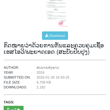
Download
ກົດໝາຍວ່າດ້ວຍການກັນແລະຄວບຄຸມເຊື້ອ
ເຮສໄອວີ/ພະຍາດເອດ (ສະບັບປັບປຸງ)
AUTHOR:
ສະພາແຫ່ງຊາດ
YEAR:
2024
SUBMITTED ON:
2025-01-30 16:50:25
FILE SIZE:
6,758 KB.
DOWNLOADS:
2,182
TAGS:
ປື້ມຄູ່ມື