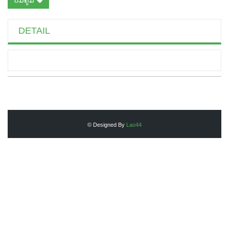
DETAIL
© Designed By
Lao44