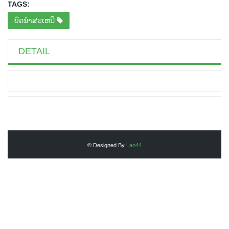
TAGS:
ບົດນຳສະເຫນີ
DETAIL
© Designed By
Lao44