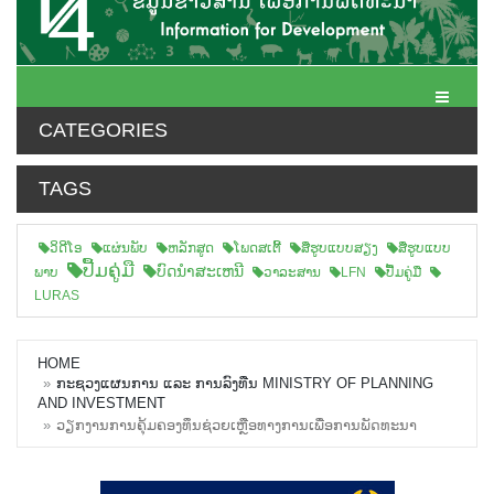
Toggle N
CATEGORIES
TAGS
ວິດີໂອ
ແຜ່ນພັບ
ຫລັກສູດ
ໂພດສເຕີ້
ສືຮູບແບບສຽງ
ສື່ຮູບແບບ
ປື້ມຄູ່ມື
ບົດນຳສະເຫນີ
ພາບ
ວາລະສານ
LFN
ປື້ມຄູ່ມື
LURAS
HOME
ກະຊວງແຜນການ ແລະ ການລົງທືນ MINISTRY OF PLANNING
AND INVESTMENT
ວຽກງານການຄຸ້ມຄອງທຶນຊ່ວຍເຫຼືອທາງການເພື່ອການພັດທະນາ