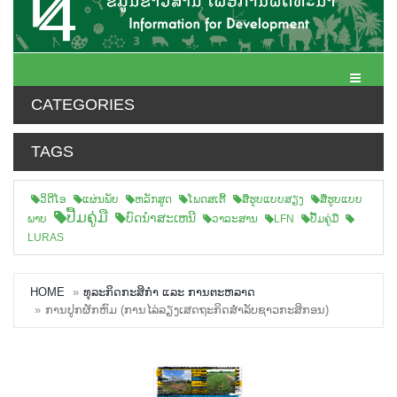
Toggle N
CATEGORIES
TAGS
ວິດີໂອ
ແຜ່ນພັບ
ຫລັກສູດ
ໂພດສເຕີ້
ສືຮູບແບບສຽງ
ສື່ຮູບແບບ
ປື້ມຄູ່ມື
ບົດນຳສະເຫນີ
ພາບ
ວາລະສານ
LFN
ປື້ມຄູ່ມື
LURAS
HOME
ທຸລະກິດກະສິກຳ ແລະ ການຕະຫລາດ
ການປູກຜັກຫົມ (ການໄລ່ລຽງເສດຖະກິດສໍາລັບຊາວກະສິກອນ)