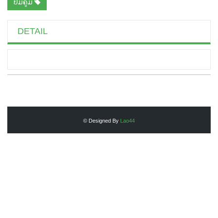
ປື້ມຄູ່ມື
DETAIL
© Designed By
Lao44