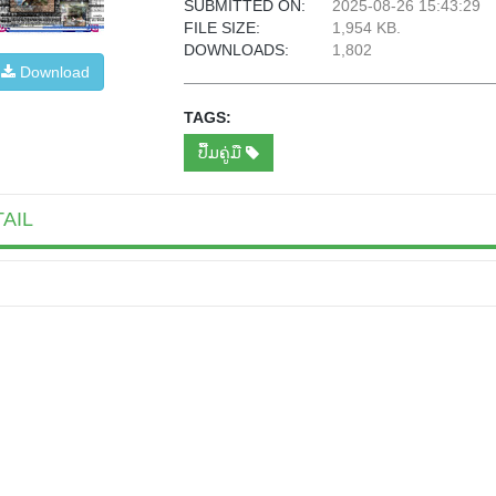
SUBMITTED ON:
2025-08-26 15:43:29
FILE SIZE:
1,954 KB.
DOWNLOADS:
1,802
Download
TAGS:
ປື້ມຄູ່ມື
AIL