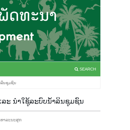
SEARCH
າລິນຊຸມຊົນ
ລະ ນໍາໃຊຸ້ລະບົບນໍ້າລິນຊຸມຊົນ
າທາລະນະສຸກ