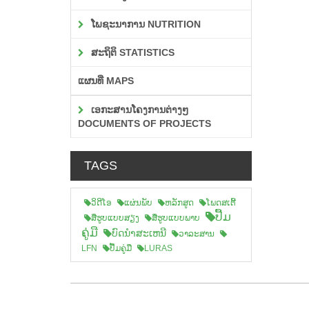
ໂພຊະນາການ NUTRITION
ສະຖິຕິ STATISTICS
ແຜນທີ່ MAPS
ເອກະສານໂຄງການຕ່າງໆ
DOCUMENTS OF PROJECTS
TAGS
ວິດີໂອ
ແຜ່ນພັບ
ຫລັກສູດ
ໂພດສເຕີ້
ປື້ມ
ສືຮູບແບບສຽງ
ສື່ຮູບແບບພາບ
ຄູ່ມື
ບົດນຳສະເຫນີ
ວາລະສານ
LFN
ປື້ມຄູ່ມື
LURAS