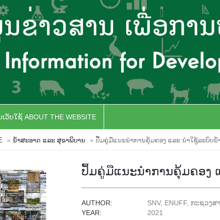
ັບເວັບໃຊ້ ABOUT THE WEBSITE
E
ນໍ້າສະອາດ ແລະ ສຸຂາພິບານ
ປຶ້ມຄູ່ມືແນະນໍາການຄຸ້ມຄອງ ແລະ ນໍາໃຊຸ້ລະບົບນໍ້
ປຶ້ມຄູ່ມືແນະນໍາການຄຸ້ມຄອງ ແ
AUTHOR:
SNV, ENUFF, ກະຊວງສ
YEAR:
2021