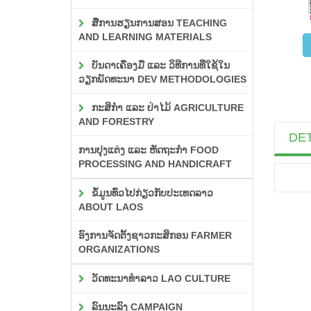
ສື່ການຮຽນການສອນ TEACHING
AND LEARNING MATERIALS
ບັນດາເຄື່ອງມື ແລະ ວິທີການທີ່ໃຊ້ໃນ
ວຽກພັດທະນາ DEV METHODOLOGIES
ກະສິກຳ ແລະ ປ່າໄມ້ AGRICULTURE
AND FORESTRY
DET
ການປຸງແຕ່ງ ແລະ ຫັດຖະກຳ FOOD
PROCESSING AND HANDICRAFT
ຂໍ້ມູນທົ່ວໄປກ່ຽວກັບປະເທດລາວ
ABOUT LAOS
ອົງການຈັດຕັ້ງຊາວກະສິກອນ FARMER
ORGANIZATIONS
ວັດທະນາທຳລາວ LAO CULTURE
ລົນນະລົງ CAMPAIGN