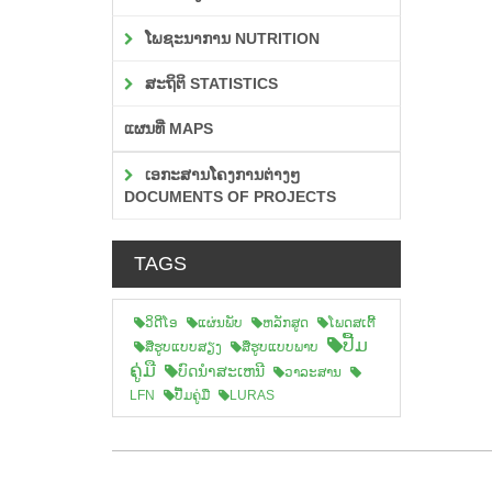
ໂພຊະນາການ NUTRITION
ສະຖິຕິ STATISTICS
ແຜນທີ່ MAPS
ເອກະສານໂຄງການຕ່າງໆ
DOCUMENTS OF PROJECTS
TAGS
ວິດີໂອ
ແຜ່ນພັບ
ຫລັກສູດ
ໂພດສເຕີ້
ປື້ມ
ສືຮູບແບບສຽງ
ສື່ຮູບແບບພາບ
ຄູ່ມື
ບົດນຳສະເຫນີ
ວາລະສານ
LFN
ປື້ມຄູ່ມື
LURAS