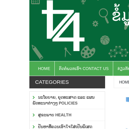
HOME
ຕິດຕໍ່ພວກເຮົາ CONTACT US
ກ່ຽວກ
CATEGORIES
HOM
ນະໂຍບາຍ, ຍຸດທະສາດ ແລະ ແຜນ
ພັດທະນາຕ່າງໆ POLICIES
ສຸຂະພາບ HEALTH
ປັນຫາທີ່ຄວນເອົາໃຈໃສ່ເປັນພິເສດ