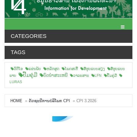
Toggle N
CATEGORIES
TAGS
ວິດີໂອ
ແຜ່ນພັບ
ຫລັກສູດ
ໂພດສເຕີ້
ສືຮູບແບບສຽງ
ສື່ຮູບແບບ
ປື້ມຄູ່ມື
ບົດນຳສະເຫນີ
ພາບ
ວາລະສານ
LFN
ປື້ມຄູ່ມື
LURAS
HOME
ດັດຊະນີການບໍລິໂພກ CPI
CPI 3.2026