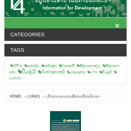
Toggle N
CATEGORIES
TAGS
ວິດີໂອ
ແຜ່ນພັບ
ຫລັກສູດ
ໂພດສເຕີ້
ສືຮູບແບບສຽງ
ສື່ຮູບແບບ
ປື້ມຄູ່ມື
ບົດນຳສະເຫນີ
ພາບ
ວາລະສານ
LFN
ປື້ມຄູ່ມື
LURAS
HOME
LURAS
ເຄືອຂ່າຍຊາວກະສິກອນທີ່ຜະລິດຊາ