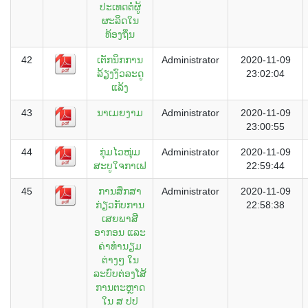
ປະເທດຕໍ່ຜູ້
ຜະລິດໃນ
ທ້ອງຖິ່ນ
42
ເຕັກນິກການ
Administrator
2020-11-09
ລ້ຽງງົວລະດູ
23:02:04
ແລ້ງ
43
ນາເມຍງາມ
Administrator
2020-11-09
23:00:55
44
ກຸ່ມໄວໜຸ່ມ
Administrator
2020-11-09
ສະບູໃຈກາເຟ
22:59:44
45
ການສຶກສາ
Administrator
2020-11-09
ກ່ຽວກັບການ
22:58:38
ເສຍພາສີ
ອາກອນ ແລະ
ຄ່າທໍານຽມ
ຕ່າງໆ ໃນ
ລະບົບຕ່ອງໂສ້
ການຕະຫຼາດ
ໃນ ສ ປປ