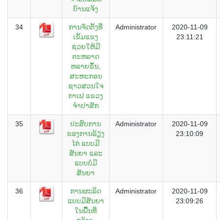
ບ້ານແຈ້ງ
34
ການຈັດຕັ້ງທີ່
Administrator
2020-11-09
ເຂັ້ມແຂງ
23:11:21
ຊ່ວຍໃຫ້ມີ
ຕະຫລາດ
ຫລາຍຂຶ້ນ,
ສະຫະກອນ
ຊາວສວນໃຈ
ກາເຟ ແຂວງ
ຈຳປາສັກ
35
ປະສົບການ
Administrator
2020-11-09
ຂອງການລ້ຽງ
23:10:09
ໄກ່ ແບບມີ
ສັນຍາ ແລະ
ແບບບໍ່ມີ
ສັນຍາ
36
ການຜະລິດ
Administrator
2020-11-09
ແບບມີສັນຍາ
23:09:26
ໃນພີື້ນທີ່