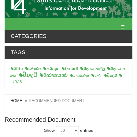
Toggle N
CATEGORIES
TAGS
ວິດີໂອ
ແຜ່ນພັບ
ຫລັກສູດ
ໂພດສເຕີ້
ສືຮູບແບບສຽງ
ສື່ຮູບແບບ
ປື້ມຄູ່ມື
ບົດນຳສະເຫນີ
ພາບ
ວາລະສານ
LFN
ປື້ມຄູ່ມື
LURAS
HOME
RECOMMENDED DOCUMENT
Recommended Document
Show
entries