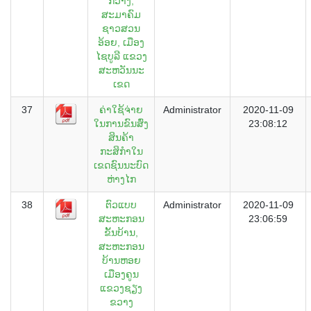
ກວ້າງ,
ສະມາຄົມ
ຊາວສວນ
ອ້ອຍ, ເມືອງ
ໄຊບູລີ ແຂວງ
ສະຫວັນນະ
ເຂດ
37
ຄ່າໃຊ້ຈ່າຍ
Administrator
2020-11-09
ໃນການຂົນສົ່ງ
23:08:12
ສິນຄ້າ
ກະສິກຳໃນ
ເຂດຊົນນະບົດ
ຫ່າງໄກ
38
ຕົວແບບ
Administrator
2020-11-09
ສະຫະກອນ
23:06:59
ຂັ້ນບ້ານ,
ສະຫະກອນ
ບ້ານຫອຍ
ເມືອງຄູນ
ແຂວງຊຽງ
ຂວາງ