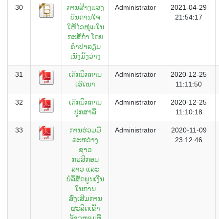
30
ການສ້າງແຮງ
Administrator
2021-04-29
ບັນດານໃຈ
21:54:17
ໃຫ້ໄວໜຸ່ມໃນ
ກະສິກຳ ໂດຍ
ຄຳປາລຽນ
ເນັງມົ້ງວ່າງ
31
ເຕັກນິກການ
Administrator
2020-12-25
ເຮັດນາ
11:11:50
32
ເຕັກນິກການ
Administrator
2020-12-25
ປູກສາລີ
11:10:18
33
ການຮ່ວມມື
Administrator
2020-11-09
ລະຫວ່າງ
23:12:46
ຊາວ
ກະສິກອນ
ລາວ ແລະ
ບໍລິສັດພູນເງີນ
ໃນການ
ສົ່ງເສີມການ
ຜະລິດເຂົ້າ
ຈ້າວຫອມທີ່