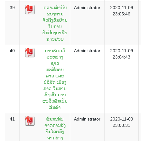
39
ຄວາມສຳຄັນ
Administrator
2020-11-09
ຂອງການ
23:05:46
ຈັດຕັ້ງຂັ້ນບ້ານ
ໃນການ
ປົກປ້ອງອາຊີບ
ຊາວສວນ
40
ການຮ່ວມມື
Administrator
2020-11-09
ລະຫວ່າງ
23:04:43
ຊາວ
ກະສິກອນ
ລາວ ແລະ
ບໍລິສັດ ເມືອງ
ລາວ ໃນການ
ສົ່ງເສີມການ
ຜະລິດຜັກເປັນ
ສິນຄ້າ
41
ຜົນກະທົບ
Administrator
2020-11-09
ຈາກການລົງ
23:03:31
ທືນໂດຍກົງ
ຈາກຕ່າງ