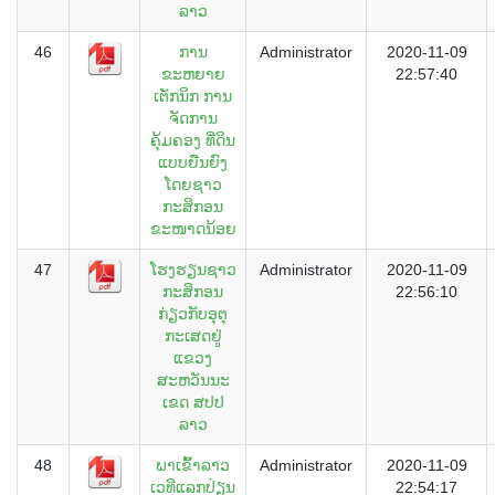
ລາວ
46
ການ
Administrator
2020-11-09
ຂະຫຍາຍ
22:57:40
ເຕັກນິກ ການ
ຈັດການ
ຄຸ້ມຄອງ ທີ່ດິນ
ແບບຍືນຍົງ
ໂດຍຊາວ
ກະສິກອນ
ຂະໜາດນ້ອຍ
47
ໂຮງຮຽນຊາວ
Administrator
2020-11-09
ກະສິກອນ
22:56:10
ກ່ຽວກັບອຸຕຸ
ກະເສດຢູ່
ແຂວງ
ສະຫວັນນະ
ເຂດ ສປປ
ລາວ
48
ພາເຂົ້າລາວ
Administrator
2020-11-09
ເວທີແລກປ່ຽນ
22:54:17