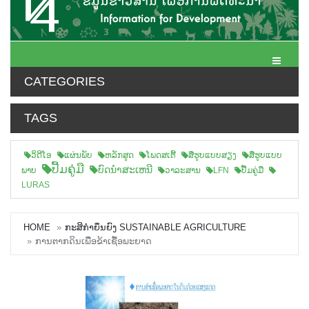
Toggle N
CATEGORIES
TAGS
ວິດີໂອ
ແຜ່ນພັບ
ຫລັກສູດ
ໂພດສເຕີ້
ສືຮູບແບບສຽງ
ສື່ຮູບແບບ
ປື້ມຄູ່ມື
ບົດນຳສະເຫນີ
ພາບ
ວາລະສານ
LFN
ປື້ມຄູ່ມື
LURAS
HOME
ກະສິກຳຍຶນຍົງ SUSTAINABLE AGRICULTURE
ການຕາກດິນເພຶື່ອຂ້າເຊື້ອພະຍາດ