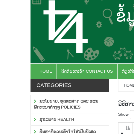
HOME
ຕິດຕໍ່ພວກເຮົາ CONTACT US
ກ່ຽວກ
CATEGORIES
HOM
ນະໂຍບາຍ, ຍຸດທະສາດ ແລະ ແຜນ
ວິທີກ
ພັດທະນາຕ່າງໆ POLICIES
Show
ສຸຂະພາບ HEALTH
ປັນຫາທີ່ຄວນເອົາໃຈໃສ່ເປັນພິເສດ
#