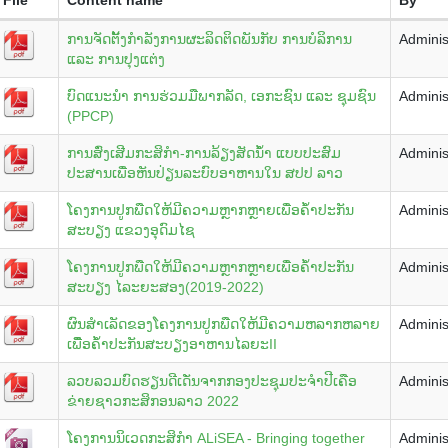
ການຈັດຕັັ້ງກໍາລັງການຜະລິດຕິດພັນກັບ ການບໍລິການ
Adminis
ແລະ ການປຸງແຕ່ງ
ບົດແນະນໍາ ການຮ່ວມມືພາກລັດ, ເອກະຊົນ ແລະ ຊຸມຊົນ
Adminis
(PPCP)
ການສົ່ງເສີມກະສິກໍາ-ການລ້ຽງສັດນໍໍ້າ ແບບປະສົມ
Adminis
ປະສານເພື່ອຫັນປ່ຽນລະບົບອາຫານໃນ ສປປ ລາວ
ໂຄງການປູກພືດໃຫ້ມີຄວາມຫຼາກຫຼາຍເພື່ອຄ້ຳປະກັນ
Adminis
ສະບຽງ ແຂວງອຸດົມໄຊ
ໂຄງການປູກພືດໃຫ້ມີຄວາມຫຼາກຫຼາຍເພື່ອຄ້ຳປະກັນ
Adminis
ສະບຽງ ໄລະຍະສອງ(2019-2022)
ຜົນສຳເລັດຂອງໂຄງການປູກພືດໃຫ້ມີຄວາມຫລາກຫລາຍ
Adminis
ເພືື່ອຄ້ຳປະກັນສະບຽງອາຫານໄລຍະII
ລວບລວມບົດຮຽນດີເດັ່ນຈາກກອງປະຊຸມປະຈຳປີເຄືອ
Adminis
ຂ່າຍຊາວກະສິກອນລາວ 2022
ໂຄງການນິເວດກະສິກຳ ALiSEA - Bringing together
Adminis