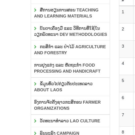
ສື່ການຮຽນການສອນ TEACHING
1
AND LEARNING MATERIALS
ບັນດາເຄື່ອງມື ແລະ ວິທີການທີ່ໃຊ້ໃນ
2
ວຽກພັດທະນາ DEV METHODOLOGIES
3
ກະສິກຳ ແລະ ປ່າໄມ້ AGRICULTURE
AND FORESTRY
4
ການປຸງແຕ່ງ ແລະ ຫັດຖະກຳ FOOD
PROCESSING AND HANDICRAFT
5
ຂໍ້ມູນທົ່ວໄປກ່ຽວກັບປະເທດລາວ
ABOUT LAOS
6
ອົງການຈັດຕັ້ງຊາວກະສິກອນ FARMER
ORGANIZATIONS
7
ວັດທະນາທຳລາວ LAO CULTURE
8
ລົນນະລົງ CAMPAIGN