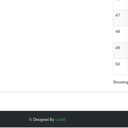
47
48
49
50
Showing 
© Designed By
Lao44