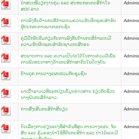
ນຳສະເໜີວຽກງານກຸ່ມ ແລະ ສະຫະກອນກະສິກຳໃນ
Adminis
ສປປ ລາວ
ການລົງທຶນດ້ານກະສິກຳແບບມຄວາມຮັບຜິດຊອບສຳລັບ
Adminis
ຜູ້ປະກອບການພາກເອກະຊົນ
ຄູ່ມືຝຶກອົບຮົມກ່ຽວກັບການລົງທຶນດ້ານກະສິກຳແບບມີ
Adminis
ຄວາມຮັບຜິດຊອບສຳລັບຊາວກະສິກອນ
ສະພາບການ ແລະ ຄວາມເປັນໄປໄດ້ໃນການຮ່ວມມືເພືື່ອ
Adminis
ການພັດທະນາທາງດ້ານກະສິກຳສາກົນໃນປັດຈຸບັນ
ບ້ານດຸກ ການວາງແຜນຮ່ວມກັບຊຸມຊົນ
Adminis
ພາເຂົ້າລາວເວທີແລກປ່ຽນຂໍ້ມູນຂ່າວສານ ກ່ຽວກັບຊີວະ
Adminis
ນາໆພັນກະສິກຳລາວ
ການສົ່ງເສີມກະສິກໍາສີຂຽວ
Adminis
ບົດເລື່ອງການປ່ຽນແປງທີ່ສຳຄັນທີ່ສຸດ ການວາງແຜນ, ຈັດ
Adminis
ສັນ ແລະ ຄຸ້ມຄອງນຳໃຊ້ທີ່ດິນກະສິກຳ ແລະ ປ່າໄມ້ແບບມີ
ສ່ວນຮ່ວມຂັ້ນບ້ານ