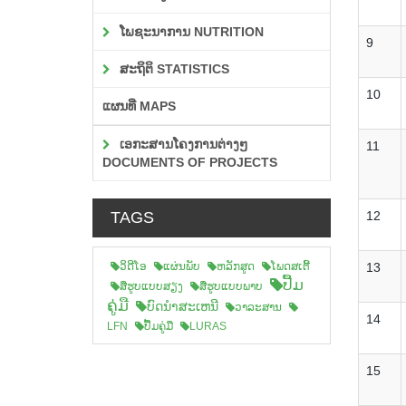
ໂພຊະນາການ NUTRITION
9
ສະຖິຕິ STATISTICS
10
ແຜນທີ່ MAPS
ເອກະສານໂຄງການຕ່າງໆ
11
DOCUMENTS OF PROJECTS
TAGS
12
ວິດີໂອ
ແຜ່ນພັບ
ຫລັກສູດ
ໂພດສເຕີ້
13
ປື້ມ
ສືຮູບແບບສຽງ
ສື່ຮູບແບບພາບ
ຄູ່ມື
ບົດນຳສະເຫນີ
ວາລະສານ
14
LFN
ປື້ມຄູ່ມື
LURAS
15