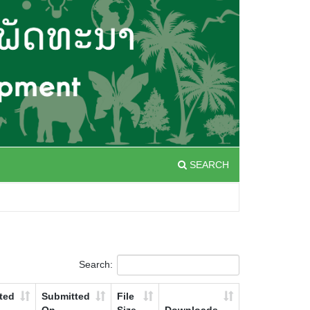
SEARCH
Search:
ted
Submitted
File
On
Size
Downloads