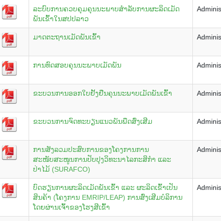
ລະບົບການຄວບຄຸມຄຸນນະພາບສຳລັບການຜະລິດເມັດ
Adminis
ພັນເຂົ້າໃນສປປລາວ
ມາດຕະຖານເມັດພັນເຂົ້າ
Adminis
ການທົດສອບຄຸນນະພາບເມັດພັນ
Adminis
ຂະບວນການອອກໃບຢັ້ງຢືນຄຸນນະພາບເມັດພັນເຂົ້າ
Adminis
ຂະບວນການຈົດທະບຽນແນວພັນພືດສົ່ງເສີມ
Adminis
ການສັງລວມປະສົບການຂອງໂຄງການການ
Adminis
ສະໜັບສະໜູນການປັບປຸງວິທະນາໄລກະສິກຳ ແລະ
ປ່າໄມ້ (SURAFCO)
ບົດຮຽນການຜະລິດເມັດພັນເຂົ້າ ແລະ ຜະລິດເຂົ້າເປັນ
Adminis
ສິນຄ້າ (ໂຄງການ EMRIP/LEAP) ການສົ່ງເສີມບໍລິການ
ໂດຍຜ່ານເຈົ້າຂອງໂຮງສີເຂົ້າ