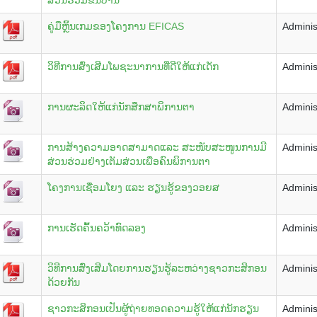
ຄູ່ມືຫຼິ້ນເກມຂອງໂຄງການ EFICAS
Adminis
ວິທີການສົ່ງເສີມໂພຊະນາການທີ່ດີໃຫ້ແກ່ເດັກ
Adminis
ການຜະລິດໃຫ້ແກ່ນັກສຶກສາພິການຕາ
Adminis
ການສ້າງຄວາມອາດສາມາດແລະ ສະໜັບສະໜູນການມີ
Adminis
ສ່ວນຮ່ວມຢ່າງເຕັມສ່ວນເພື່ອຄົນພິການຕາ
ໂຄງການເຊື່ອມໂຍງ ແລະ ຮຽນຮູ້ຂອງວອຍສ
Adminis
ການເຮັດຄົ້ນຄວ້າທົດລອງ
Adminis
ວິທີການສົ່ງເສີມໂດຍການຮຽນຮູ້ລະຫວ່າງຊາວກະສິກອນ
Adminis
ດ້ວຍກັນ
ຊາວກະສິກອນເປັນຜູ້ຖ່າຍທອດຄວາມຮູ້ໃຫ້ແກ່ນັກຮຽນ
Adminis