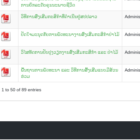
ການຍົກລະດັບຄຸນນະພາບຊີວິດ
ວິທີການສົ່ງເສີມກະສິກຳທີ່ດຳເນີນຢູ່ສປປລາວ
Adminis
ປັດໃຈມະນຸດກັບການພັດທະນາງານສົ່ງເສີມກະສິກຳປ່າໄມ້
Adminis
ວິໄສທັດການປັບປຸງວຽກງານສົ່ງເສີມກະສິກຳ ແລະ ປ່າໄມ້
Adminis
ພື້ນຖານການພັດທະນາ ແລະ ວິທີການສົ້ງເສີມແບບມີສ້ວນ
Adminis
ຮ່ວມ
1 to 50 of 89 entries