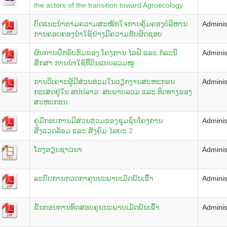
the actors of the transition toward Agroecology
ບົດແນະນໍາຕາມຄວາມສະໝັກໃຈການຄຸ້ມຄອງບໍລິຫານ
Adminis
ການຄອບຄອງນໍາໃຊ້ຢ່າງມີຄວາມຮັບຜິດຊອບ
ຜົນການຝຶກອົບຮົມຂອງ ໂຄງການ ໄລຟ໌ ແລະ ກໍລະນີ
Adminis
ສຶກສາ ການນໍາໃຊ້ທີີ່ດິນແບບລວມໝູ່
ການວິເຄາະຜູ້ມີສ່ວນຮ່ວມໃນວຽກງານສະຫະກອນ
Adminis
ກະເສດຢູ່ໃນ ສປປລາວ: ສະພາບລວມ ແລະ ທິດທາງຂອງ
ສະຫະກອນ
ຄູ່ມືກອບການມີສ່ວນຮ່ວມຂອງຊຸມຊົນໂຄງການ
Adminis
ສິ່ງແວດລ້ອມ ແລະ ສັງຄົມ ໄລຍະ 2
ໂຮງຮຽນຊາວນາ
Adminis
ລະບົບການກວດກາຄຸນນະພາບເມັດພັນເຂົ້າ
Adminis
ຂັ້ນຕອນການທົດສອບຄຸນນະພາບເມັດພັນເຂົ້າ
Adminis