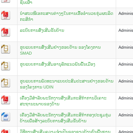
ຊົນເຜົ່າ
ນໍາສະເໜີເອກະສານຕ່າງໆໃນການເອື້ອ​ອຳ​ນວຍ​ກຸ່ມຜະລິດ
Adminis
ກະສິກໍາ
ລະບົບການສົ່ງເສີມຂັ້ນບ້ານ
Adminis
ຮູບແບບການສົ່ງເສີມຢ່າງຮອບດ້ານ ຂອງໂຄງການ
Adminis
SMAD
ຮູບແບບການສົ່ງເສີມອານຸລັກແນວພັນພື້ນເມືອງ
Adminis
ຮູບແບບການພັດທະນາແບບປະສົມປະສານຢ່າງຮອບດ້ານ
Adminis
ຂອງໂຄງການ UDIN
ເຄືື່ອງມືສຳລັບພະນັກງານສົ່ງເສີມກະສິກຳການວິເຄາະ
Adminis
ສະຖານະພາບຂອງບ້ານ
ເຄື່ອງມືສຳລັບພະນັກງານສົ່ງເສີມກະສິກຳກອງປະຊຸມກຸ່ມ
Adminis
ບ້ານເພື່ອສ້າງລະບົບການສົ່ງເສີມຂັ້ນບ້ານ
ວິທີການສົ່ງເສີມຄວາມຈຳເປັນຂອງຊາວບ້ານບົນພື້ນຖານ
Adminis