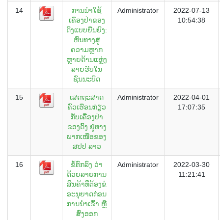
14
ການນໍາໃຊ້
Administrator
2022-07-13
ເຄື່ອງປ່າຂອງ
10:54:38
ດົງແບບຍືນຍົງ:
ຫົນທາງສູ່
ຄວາມຫຼາກ
ຫຼາຍດ້ານແຫຼ່ງ
ລາຍຮັບໃນ
ຊົນນະບົດ
15
ເສດຖະສາດ
Administrator
2022-04-01
ຄົວເຮືອນກ່ຽວ
17:07:35
ກັບເຄືື່ອງປ່າ
ຂອງດົງ ຢູ່ທາງ
ພາກເໜືອຂອງ
ສປປ ລາວ
16
ຂໍ້ຕົກລົງ ວ່າ
Administrator
2022-03-30
ດ້ວຍລາຍການ
11:21:41
ສິນຄ້າທີ່ຕ້ອງຂໍ
ອະນຸຍາດກ່ອນ
ການນໍາເຂົ້າ ຫຼື
ສົ່ງອອກ