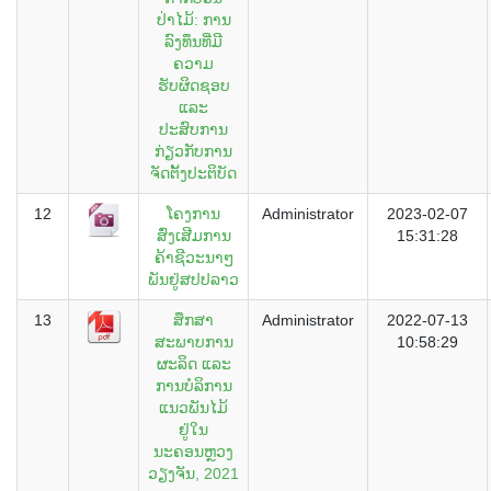
ປ່າໄມ້: ການ
ລົງທຶນທີ່ມີ
ຄວາມ
ຮັບຜິດຊອບ
ແລະ
ປະສົບການ
ກ່ຽວກັບການ
ຈັດຕັ້ງປະຕິບັດ
12
ໂຄງການ
Administrator
2023-02-07
ສົ່ງເສີມການ
15:31:28
ຄ້າຊີວະນາໆ
ພັນຢູ່ສປປລາວ
13
ສຶກສາ
Administrator
2022-07-13
ສະພາບການ
10:58:29
ຜະລິດ ແລະ
ການບໍລິການ
ແນວພັນໄມ້
ຢູ່ໃນ
ນະຄອນຫຼວງ
ວຽງຈັນ, 2021