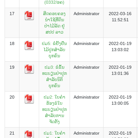
(0332/ອຄ)
17
ສິດຄອບຄອງ
Administrator
2022-03-16
ນໍາໃຊ້ທີ່ດິນ
11:52:51
ປ່າໄມ້ລັດ ຢູ່
ສປປ ລາວ
18
ປມ5: ຂໍຢັ້ງຢືນ
Administrator
2022-01-19
ໄມ້ປູກສຳລັບ
13:03:02
ບຸກຄົນ
19
ປມ3: ຂໍຂຶ້ນ
Administrator
2022-01-19
ທະບຽນປ່າປູກ
13:01:36
ສຳລັບນິຕິ
ບຸກຄົນ
20
ປມ2: ໃບຄຳ
Administrator
2022-01-19
ຮ້ອງຂໍໃບ
13:00:05
ທະບຽນປ່າປູກ
ສຳລັບການ
ຈັດຕັ້ງ
21
ປມ1: ໃບຄຳ
Administrator
2022-01-19