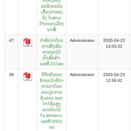
ຍືນຍົງຂອງ
ຜະລິດຕະພັນ
ເຄືີ່ອງປ່າຂອງ
ດົງ ໃນສາມ
ບ້ານຂອງເມືອງ
ນາໝໍ້
47
ດຳລັດວ່າດ້ວຍ
Administrator
2020-04-23
ການສົ່ງເສີມ
13:43:32
ການປູກໄມ້
ເປັນສິນຄ້າ.
ເລກທີ່ 247/ລບ
48
ຂໍ້ຕົກລົງຂອງ
Administrator
2020-04-23
ລັດຖະມົນຕີວ່າ
12:56:42
ການວ່າດ້ວຍ
ລະບຽບການ
ຄຸ້ມຄອງ ແລະ
ນຳໃຊ້ແຫຼ່ງ
ແນວພັນໄມ້
ໃນ ສປປລາວ.
ເລກທີ 0063/
ກປ