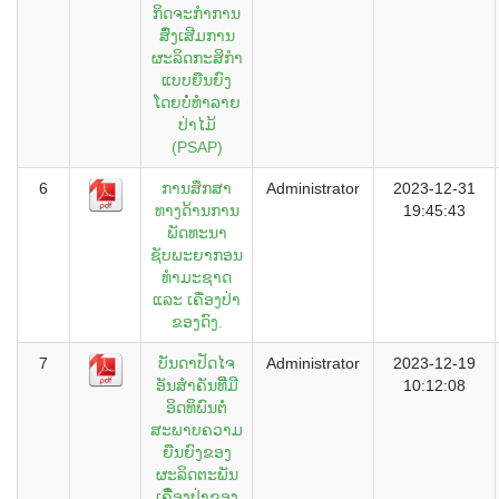
ກິດຈະກໍາການ
ສົົ່ງເສີມການ
ຜະລິດກະສິກໍາ
ແບບຍືນຍົງ
ໂດຍບໍ່ທໍາລາຍ
ປ່າໄມ້
(PSAP)
6
ການສຶກສາ
Administrator
2023-12-31
ທາງດ້ານການ
19:45:43
ພັດທະນາ
ຊັບພະຍາກອນ
ທຳມະຊາດ
ແລະ ເຄື່ອງປ່າ
ຂອງດົງ.
7
ບັນດາປັດໄຈ
Administrator
2023-12-19
ອັນສຳຄັນທີີ່ມີ
10:12:08
ອິດທິພົນຕໍ່
ສະພາບຄວາມ
ຍືນຍົງຂອງ
ຜະລິດຕະພັນ
ເຄືີ່ອງປ່າຂອງ