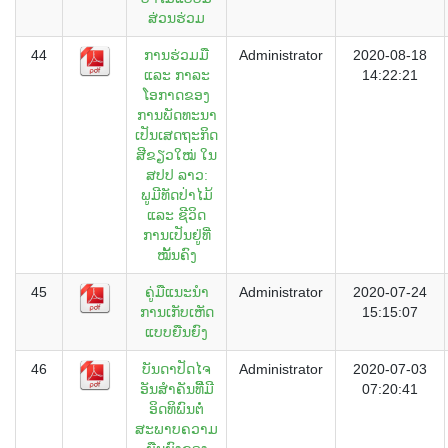
ສ່ວນຮ່ວມ
44
ການຮ່ວມມື
Administrator
2020-08-18
ແລະ ກາລະ
14:22:21
ໂອກາດຂອງ
ການພັດທະນາ
ເປັນເສດຖະກິດ
ສີຂຽວໃໝ່ ໃນ
ສປປ ລາວ:
ພູມີທັດປ່າໄມ້
ແລະ ຊີວິດ
ການເປັນຢູ່ທີ່
ໝັ້ນຄົງ
45
ຄູ່ມືແນະນຳ
Administrator
2020-07-24
ການເກັບເຫັດ
15:15:07
ແບບຍືນຍົງ
46
ບັນດາປັດໄຈ
Administrator
2020-07-03
ອັນສຳຄັນທີີ່ມີ
07:20:41
ອິດທິພົນຕໍ່
ສະພາບຄວາມ