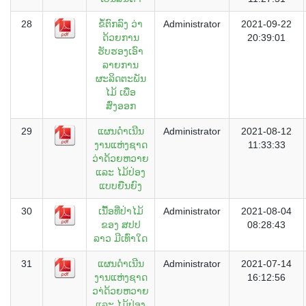
28
ຂໍ້ຕົກລົງ ວ່າ
Administrator
2021-09-22
ດ້ວຍການ
20:39:01
ຮັບຮອງເອົາ
ລາຍການ
ຜະລິດຕະພັນ
ໄມ້ ເພື່ອ
ສົ່ງອອກ
29
ແຜນດໍາເນີນ
Administrator
2021-08-12
ງານແຫ່ງຊາດ
11:33:33
ວ່າດ້ວຍຫວາຍ
ແລະ ໄມ້ປ່ອງ
ແບບຍືນຍົງ
30
ເນື້ອທີ່ປ່າໄມ້
Administrator
2021-08-04
ຂອງ ສປປ
08:28:43
ລາວ ມີເທົ່າໃດ
31
ແຜນດຳເນີນ
Administrator
2021-07-14
ງານແຫ່ງຊາດ
16:12:56
ວາ່ດ້ວຍຫວາຍ
ແລະ ໄມ້ປ່ອງ