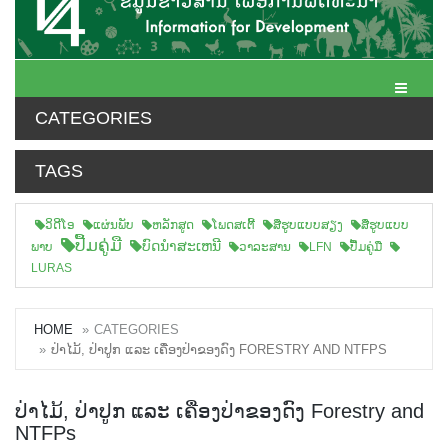
Toggle N
CATEGORIES
TAGS
ວິດີໂອ
ແຜ່ນພັບ
ຫລັກສູດ
ໂພດສເຕີ້
ສືຮູບແບບສຽງ
ສື່ຮູບແບບ
ປື້ມຄູ່ມື
ບົດນຳສະເຫນີ
ພາບ
ວາລະສານ
LFN
ປື້ມຄູ່ມື
LURAS
HOME
CATEGORIES
ປ່າໄມ້, ປ່າປູກ ແລະ ເຄື່ອງປ່າຂອງດົງ FORESTRY AND NTFPS
ປ່າໄມ້, ປ່າປູກ ແລະ ເຄື່ອງປ່າຂອງດົງ Forestry and
NTFPs