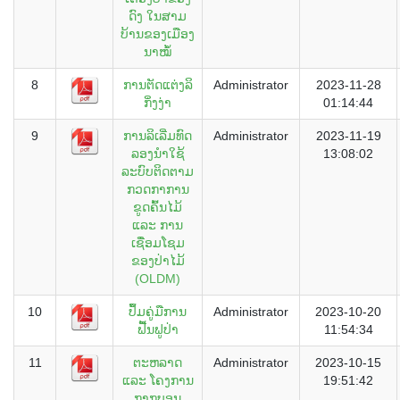
ດົງ ໃນສາມ
ບ້ານຂອງເມືອງ
ນາໝໍ້
8
ການຕັດແຕ່ງລິ
Administrator
2023-11-28
ກິ່ງງ່າ
01:14:44
9
ການລິເລີ່ມທົດ
Administrator
2023-11-19
ລອງນໍາໃຊ້
13:08:02
ລະບົບຕິດຕາມ
ກວດກາການ
ຂູດຄົ້ນໄມ້
ແລະ ການ
ເຊື່ອມໂຊມ
ຂອງປ່າໄມ້
(OLDM)
10
ປຶ້ມຄູ່ມືການ
Administrator
2023-10-20
ຟື້ນຟູປ່າ
11:54:34
11
ຕະຫລາດ
Administrator
2023-10-15
ແລະ ໂຄງການ
19:51:42
ກາກບອນ