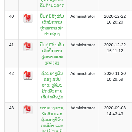
ຂົມທຳມະຊາດ
40
ປຶ້ມຄູ່ມືສົ່ງເສີມ
Administrator
2020-12-22
ເຕັກນິກການ
16:20:20
ປູກໝາກແໜ່ງ
ປາກຊ່ອງ
41
ປຶ້ມຄູ່ມືສົ່ງເສີມ
Administrator
2020-12-22
ເຕັກນິກການ
16:11:12
ປູກໝາກແໜ່
ງກວງຕຸ່ງ
42
ຊີວະນາໆພັນ
Administrator
2020-11-20
ຂອງ ສປປ
10:29:59
ລາວ: ບູລິມະ
ສິດເພື່ອການ
ເຕີບໂຕສີຂຽວ
43
ການວາງແຜນ,
Administrator
2020-09-03
ຈັດສັນ ແລະ
14:43:43
ຄຸ້ມຄອງທີ່ດິນ
ກະສິກຳ ແລະ
ປ່າໄມ້ແບບມີ