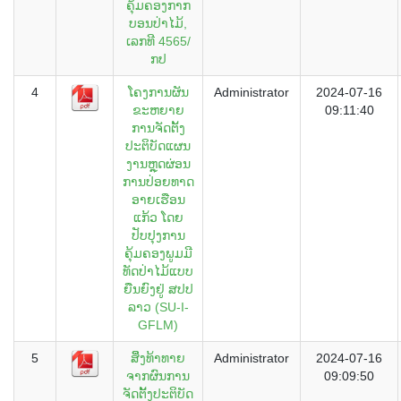
ຄຸ້ມຄອງກາກ
ບອນປ່າໄມ້,
ເລກທີ 4565/
ກປ
4
ໂຄງການຜັນ
Administrator
2024-07-16
ຂະຫຍາຍ
09:11:40
ການຈັດຕັ້ງ
ປະຕິບັດແຜນ
ງານຫຼຸດຜ່ອນ
ການປ່ອຍທາດ
ອາຍເຮືອນ
ແກ້ວ ໂດຍ
ປັບປຸງການ
ຄຸ້ມຄອງພູມມີ
ທັດປ່າໄມ້ແບບ
ຍືນຍົງຢູ່ ສປປ
ລາວ (SU-I-
GFLM)
5
ສິິ່ງທ້າທາຍ
Administrator
2024-07-16
ຈາກຜົນການ
09:09:50
ຈັດຕັັ້ງປະຕິບັດ