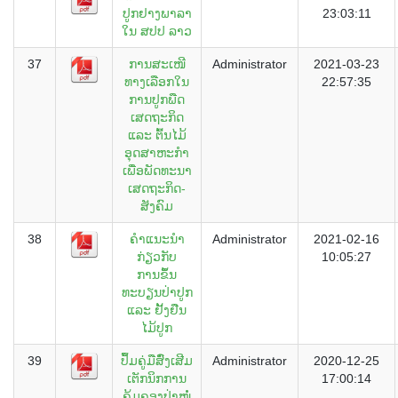
ປູກຢາງພາລາ
23:03:11
ໃນ ສປປ ລາວ
37
ການສະເໜີ
Administrator
2021-03-23
ທາງເລືອກໃນ
22:57:35
ການປູກພືດ
ເສດຖະກິດ
ແລະ ຕົ້ນໄມ້
ອຸດສາຫະກຳ
ເພື່ອພັດທະນາ
ເສດຖະກິດ-
ສັງຄົມ
38
ຄໍາແນະນໍາ
Administrator
2021-02-16
ກ່ຽວກັບ
10:05:27
ການຂຶ້ນ
ທະບຽນປ່າປູກ
ແລະ ຢັ້ງຢືນ
ໄມ້ປູກ
39
ປຶ້ມຄູ່ມືສົົ່ງເສີມ
Administrator
2020-12-25
ເຕັກນິກການ
17:00:14
ຄຸ້ມຄອງປ່າໜໍ່