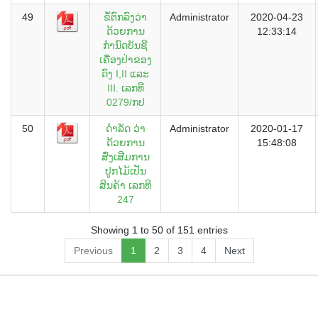
49
ຂໍ້ຕົກລົງວ່າ
Administrator
2020-04-23
ດ້ວຍການ
12:33:14
ກຳນົດບັນຊີ
ເຄື່ອງປ່າຂອງ
ດົງ I,II ແລະ
III. ເລກທີ
0279/ກປ
50
ດຳລັດ ວ່າ
Administrator
2020-01-17
ດ້ວຍການ
15:48:08
ສົ່ງເສີມການ
ປູກໄມ້ເປັນ
ສິນຄ້າ ເລກທີ
247
Showing 1 to 50 of 151 entries
Previous
1
2
3
4
Next