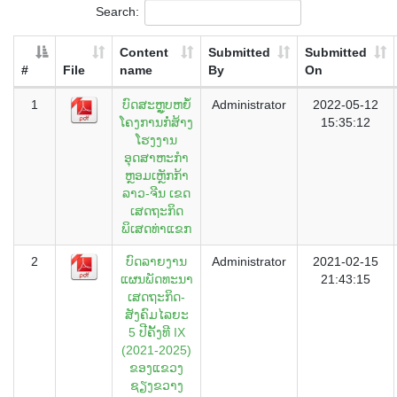
Search:
Content
Submitted
Submitted
#
File
name
By
On
1
ບົດສະຫຼູບຫຍໍ້
Administrator
2022-05-12
ໂຄງການກໍ່ສ້າງ
15:35:12
ໂຮງງານ
ອຸດສາຫະກຳ
ຫຼອມເຫຼັກກ້າ
ລາວ-ຈີນ ເຂດ
ເສດຖະກິດ
ພິເສດທ່າແຂກ
2
ບົດລາຍງານ
Administrator
2021-02-15
ແຜນພັດທະນາ
21:43:15
ເສດຖະກິດ-
ສັງຄົມໄລຍະ
5 ປີຄັ້ງທີ IX
(2021-2025)
ຂອງແຂວງ
ຊຽງຂວາງ