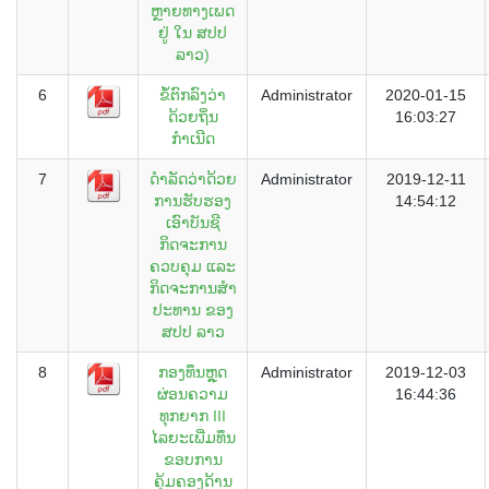
ຫຼາຍທາງເພດ
ຢູ່ ໃນ ສປປ
ລາວ)
6
ຂໍ້ຕົກລົງວ່າ
Administrator
2020-01-15
ດ້ວຍຖິ່ນ
16:03:27
ກຳເນີດ
7
ດຳລັດວ່າດ້ວຍ
Administrator
2019-12-11
ການຮັບຮອງ
14:54:12
ເອົາບັນຊີ
ກິດຈະການ
ຄວບຄຸມ ແລະ
ກິດຈະການສຳ
ປະທານ ຂອງ
ສປປ ລາວ
8
ກອງທຶນຫຼຸດ
Administrator
2019-12-03
ຜ່ອນຄວາມ
16:44:36
ທຸກຍາກ III
ໄລຍະເພີ່ມທຶນ
ຂອບການ
ຄຸ້ມຄອງດ້ານ