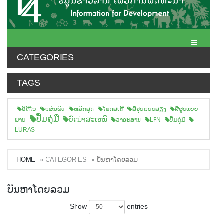
Toggle N
CATEGORIES
TAGS
ວິດີໂອ
ແຜ່ນພັບ
ຫລັກສູດ
ໂພດສເຕີ້
ສືຮູບແບບສຽງ
ສື່ຮູບແບບ
ປື້ມຄູ່ມື
ບົດນຳສະເຫນີ
ພາບ
ວາລະສານ
LFN
ປື້ມຄູ່ມື
LURAS
HOME
CATEGORIES
ບັນຫາໂດຍລວມ
ບັນຫາໂດຍລວມ
Show
entries