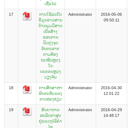
ເຊື້ອໄຟ
17
ການໃຊ້ລະບົບ
Administrator
2016-05-06
ຂໍ້ມູນຂ່າວສານ
09:50:11
ດ້ານພູມມີສາດ
ເພື່ອສ້າງ
ແຜນການ
ປັບປຸງຈຸດ
ອັນຕະລາຍ
ຕາມທ້ອງ
ຖະໜົນຫຼວງ
ໃນ
ນະຄອນຫຼວງ
ວຽງຈັນ
18
ການສຶກສາຫາ
Administrator
2016-04-30
ຜົນກະທົບຂອງ
12:01:22
ການທ່ອງທ່ຽວ
19
ສັນຍາການ
Administrator
2016-04-29
ຜະລິດຢາສູບ
14:48:17
ຢູ່ແຂວງບໍລິຄຳ
ໄຊ