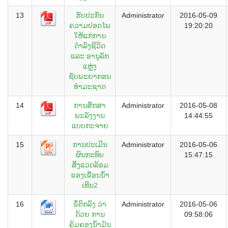
13
ຮັບປະກັນ
Administrator
2016-05-09
ຄວາມປອດໄພ
19:20:20
ໃຫ້ແກ່ການ
ດຳລົງຊີວິດ
ແລະ ອານຸລັກ
ແຫຼ່ງ
ຊັບພະຍາກອນ
ທຳມະຊາດ
14
ການສຶກສາ
Administrator
2016-05-08
ພະລັງງານ
14:44:55
ແບບກະຈາຍ
15
ການປະເມີນ
Administrator
2016-05-06
ຜົນກະທົບ
15:47:15
ສິ່ງແວດລ້ອມ
ຂອງເຂື່ອນນ້ຳ
ເທີນ2
16
ຂໍ້ຕົກລົງ ວ່າ
Administrator
2016-05-06
ດ້ວຍ ການ
09:58:06
ຄຸ້ມຄອງນໍ້າມັນ