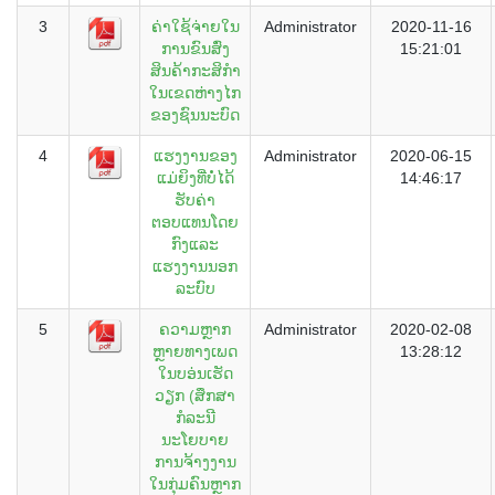
3
ຄ່າໃຊ້ຈ່າຍໃນ
Administrator
2020-11-16
ການຂົນສົ່ງ
15:21:01
ສິນຄ້າກະສິກຳ
ໃນເຂດຫ່າງໄກ
ຂອງຊົນນະບົດ
4
ແຮງງານຂອງ
Administrator
2020-06-15
ແມ່ຍິງທີ່ບໍ່ໄດ້
14:46:17
ຮັບຄ່າ
ຕອບແທນໂດຍ
ກົງແລະ
ແຮງງານນອກ
ລະບົບ
5
ຄວາມຫຼາກ
Administrator
2020-02-08
ຫຼາຍທາງເພດ
13:28:12
ໃນບອ່ນເຮັດ
ວຽກ (ສຶກສາ
ກໍລະນີ
ນະໂຍບາຍ
ການຈ້າງງານ
ໃນກຸ່ມຄົນຫຼາກ