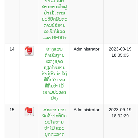
ປ່າໄມ້ ໂດຍ
ຜ່ານການຟື້ນຟູ
ປ່າໄມ້, ການ
ປະຕິບັດພັນທະ
ການບໍລິການ
ລະບົບນິເວດ
ແລະ REDD+
14
ຮ່າງແຜນ
Administrator
2023-09-19
ດຳເນີນງານ
18:35:05
ແຫ່ງຊາດ
ກ່ຽວກັບການ
ຮັບຮູ້ສິດນຳໃຊ້
ທີ່ດິນໃນເຂດ
ທີ່ດິນປ່າໄມ້
(ສາມປະເພດ
ປ່າ)
15
ສະພາບການ
Administrator
2023-09-19
ຈັດຕັ້ງປະຕິບັດ
18:32:29
ນະໂຍບາຍ
ປ່າໄມ້ ແລະ
ຍຸດທະສາດ