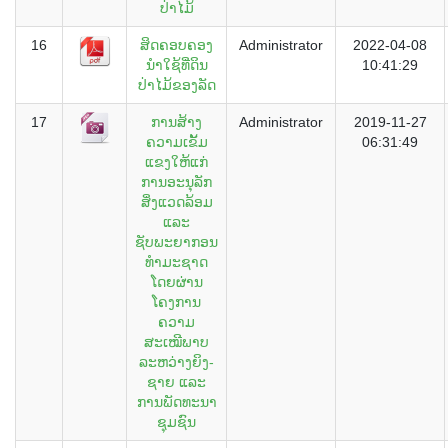
ປ່າໄມ້
16
ສິດຄອບຄອງ
Administrator
2022-04-08
ນໍາໃຊ້ທີ່ດິນ
10:41:29
ປ່າໄມ້ຂອງລັດ
17
ການສ້າງ
Administrator
2019-11-27
ຄວາມເຂັ້ມ
06:31:49
ແຂງໃຫ້ແກ່
ການອະນຸລັກ
ສິ່ງແວດລ້ອມ
ແລະ
ຊັບພະຍາກອນ
ທຳມະຊາດ
ໂດຍຜ່ານ
ໂຄງການ
ຄວາມ
ສະເໝີພາບ
ລະຫວ່າງຍິງ-
ຊາຍ ແລະ
ການພັດທະນາ
ຊຸມຊົນ