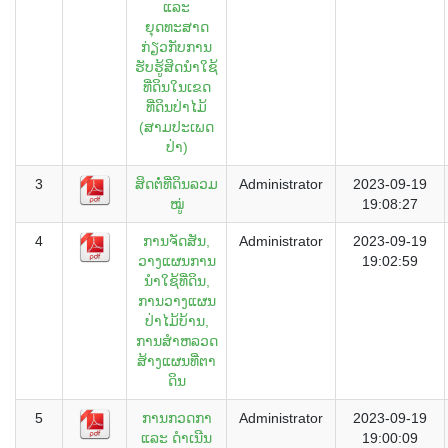
ແລະ
ຍຸດທະສາດ
ກ່ຽວກັບການ
ຮັບຮູ້ສິດນຳໃຊ້
ທີ່ດິນໃນເຂດ
ທີ່ດິນປ່າໄມ້
(ສາມປະເພດ
ປ່າ)
3
ສິດຕໍ່ທີ່ດິນລວມ
Administrator
2023-09-19
ໝູ່
19:08:27
4
ການຈັດສັນ,
Administrator
2023-09-19
ວາງແຜນການ
19:02:59
ນຳໃຊ້ທີ່ດິນ,
ການວາງແຜນ
ປ່າໄມ້ບ້ານ,
ການສຳຫລວດ
ສ້າງແຜນທີ່ຕາ
ດິນ
5
ການກວດກາ
Administrator
2023-09-19
ແລະ ດໍາເນີນ
19:00:09