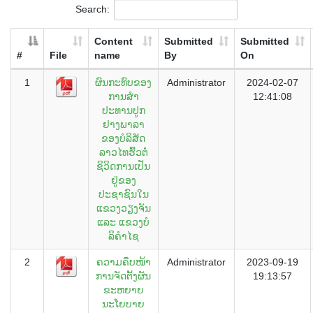
Search:
Content
Submitted
Submitted
#
File
name
By
On
1
ຜົນກະທົບຂອງ
Administrator
2024-02-07
ການສຳ
12:41:08
ປະທານປູກ
ຢາງພາລາ
ຂອງບໍລິສັດ
ລາວໄທຮົ້ວຕໍ່
ຊິວິດການເປັນ
ຢູ່ຂອງ
ປະຊາຊົນໃນ
ແຂວງວຽງຈັນ
ແລະ ແຂວງບໍ
ລິຄຳໄຊ
2
ຄວາມຄຶບໜ້າ
Administrator
2023-09-19
ການຈັດຕັ້ງຜັນ
19:13:57
ຂະຫຍາຍ
ນະໂຍບາຍ