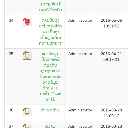
ເສດຖະກິດໄມ້
ດອກໄມ້ປະດັບ
34
ການປັບປຸງ
Administrator
2016-05-06
ລະບົບກະສິກຳ
10:21:52
ເຂດເນີນສູງ
ເພື່ອຫຼຸດຜ່ອນ
ຄວາມທຸກຍາກ
35
ກອງປະຊຸມ
Administrator
2016-04-21
ປຶກສາຫາລື
09:19:21
ກ່ຽວກັບ
ວຽກງານການ
ພັດທະນາເຄືອ
ຂ່າຍຂໍ້ມູນ
ຂ່າວສານ
ກະສິກຳ ືແລະ
ປ່າໄມ້
36
ປ່າເຂດຮ້ອນ
Administrator
2016-03-28
11:00:12
37
ຄວາມ
Administrator
2016-03-28