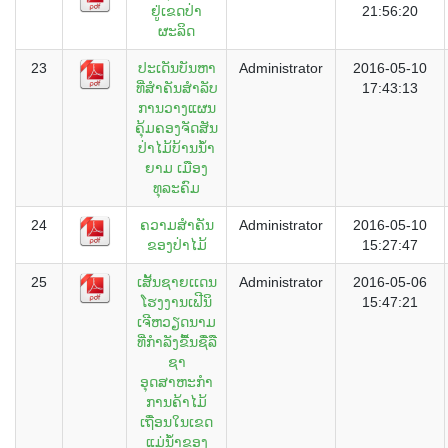
ຢູ່ເຂດປ່າ
21:56:20
ຜະລິດ
23
ປະເດັນບັນຫາ
Administrator
2016-05-10
ທີ່ສຳຄັນສຳລັບ
17:43:13
ການວາງແຜນ
ຄຸ້ມຄອງຈັດສັນ
ປ່າໄມ້ບ້ານນ້ຳ
ຍາມ ເມືອງ
ທຸລະຄົມ
24
ຄວາມສຳຄັນ
Administrator
2016-05-10
ຂອງປ່າໄມ້
15:27:47
25
ເສັ້ນຊາຍເເດນ
Administrator
2016-05-06
ໂຮງງານເຟີນິ
15:47:21
ເຈີຫວຽດນາມ
ທີ່ກຳລັງຂື້ນຊື່ລື
ຊາ
ອຸດສາຫະກຳ
ການຄ້າໄມ້
ເຖື່ອນໃນເຂດ
ແມ່ນ້ຳຂອງ