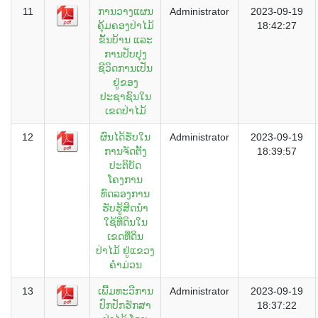
11
ການວາງແຜນ
Administrator
2023-09-19
ຄຸ້ມຄອງປ່າໄມ້
18:42:27
ຂັ້ນບ້ານ ແລະ
ການປັບປຸງ
ຊີວິດການເປັນ
ຢູ່ຂອງ
ປະຊາຊົນໃນ
ເຂດປ່າໄມ້
12
ຜົນໄດ້ຮັບໃນ
Administrator
2023-09-19
ການຈັດຕັ້ງ
18:39:57
ປະຕິບັດ
ໂຄງການ
ທົດລອງການ
ຮັບຮູ້ສິດນຳ
ໃຊ້ທີ່ດິນໃນ
ເຂດທີ່ດິນ
ປ່າໄມ້ ຢູ່ແຂວງ
ຄຳມ່ວນ
13
ເພີ້ມທະວີການ
Administrator
2023-09-19
ປົກປັກຮັກສາ
18:37:22