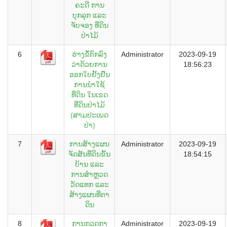
ຄະດີ ການ
ບຸກລຸກ ແລະ
ຈັບຈອງ ທີ່ດິນ
ປ່າໄມ້
6
ຮ່າງຂໍ້ຕົກລົງ
Administrator
2023-09-19
ວ່າດ້ວຍການ
18:56:23
ອອກໃບຢັ້ງຢືນ
ການນຳໃຊ້
ທີ່ດິນ ໃນເຂດ
ທີ່ດິນປ່າໄມ້
(ສາມປະເພດ
ປ່າ)
7
ການສ້າງແຜນ
Administrator
2023-09-19
ຈັດສັນທີ່ດິນຂັ້ນ
18:54:15
ບ້ານ ແລະ
ການສຳຫຼວດ
ວັດແທກ ແລະ
ສ້າງແຜນທີ່ຕາ
ດິນ
8
ການກວດກາ
Administrator
2023-09-19