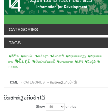
Toggle N
CATEGORIES
TAGS
ວິດີໂອ
ແຜ່ນພັບ
ຫລັກສູດ
ໂພດສເຕີ້
ສືຮູບແບບສຽງ
ສື່ຮູບແບບ
ປື້ມຄູ່ມື
ບົດນຳສະເຫນີ
ພາບ
ວາລະສານ
LFN
ປື້ມຄູ່ມື
LURAS
HOME
CATEGORIES
ບັນຫາກ່ຽວກັບປ່າໄມ້
ບັນຫາກ່ຽວກັບປ່າໄມ້
Show
entries