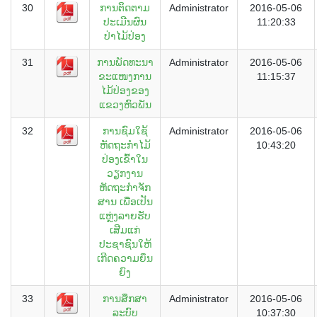
30
ການຕິດຕາມ
Administrator
2016-05-06
ປະເມີນຜົນ
11:20:33
ປ່າໄມ້ປ່ອງ
31
ການພັດທະນາ
Administrator
2016-05-06
ຂະແໜງການ
11:15:37
ໄມ້ປ່ອງຂອງ
ແຂວງຫົວພັນ
32
ການຊົມໃຊ້
Administrator
2016-05-06
ຫັດຖະກຳໄມ້
10:43:20
ປ່ອງເຂົ້າໃນ
ວຽກງານ
ຫັດຖະກຳຈັກ
ສານ ເພື່ອເປັນ
ແຫຼ່ງລາຍຮັບ
ເສີມແກ່
ປະຊາຊົນໃຫ້
ເກີດຄວາມຍຶນ
ຍົງ
33
ການສຶກສາ
Administrator
2016-05-06
ລະບົບ
10:37:30