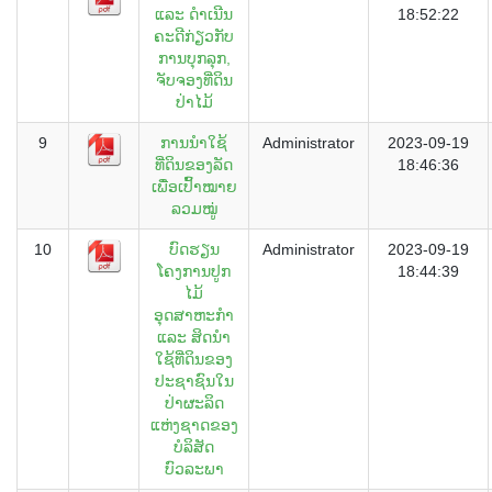
ແລະ ດຳເນີນ
18:52:22
ຄະດີກ່ຽວກັບ
ການບຸກລຸກ,
ຈັບຈອງທີ່ດິນ
ປ່າໄມ້
9
ການນຳໃຊ້
Administrator
2023-09-19
ທີ່ດິນຂອງລັດ
18:46:36
ເພື່ອເປົ້າໝາຍ
ລວມໝູ່
10
ບົດຮຽນ
Administrator
2023-09-19
ໂຄງການປູກ
18:44:39
ໄມ້
ອຸດສາຫະກຳ
ແລະ ສິດນຳ
ໃຊ້ທີ່ດິນຂອງ
ປະຊາຊົນໃນ
ປ່າຜະລິດ
ແຫ່ງຊາດຂອງ
ບໍລິສັດ
ບົວລະພາ