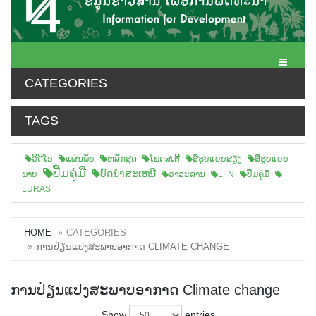
Toggle N
CATEGORIES
TAGS
ວິດີໂອ
ແຜ່ນພັບ
ຫລັກສູດ
ໂພດສເຕີ້
ສືຮູບແບບສຽງ
ສື່ຮູບແບບ
ປື້ມຄູ່ມື
ບົດນຳສະເຫນີ
ພາບ
ວາລະສານ
LFN
ປື້ມຄູ່ມື
LURAS
HOME
CATEGORIES
ການປ່ຽນແປງສະພາບອາກາດ CLIMATE CHANGE
ການປ່ຽນແປງສະພາບອາກາດ Climate change
Show
entries