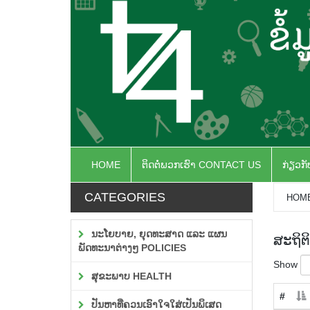
HOME
ຕິດຕໍ່ພວກເຮົາ CONTACT US
ກ່ຽວກ
CATEGORIES
HOM
ນະໂຍບາຍ, ຍຸດທະສາດ ແລະ ແຜນ
ສະຖິຕິ
ພັດທະນາຕ່າງໆ POLICIES
Show
ສຸຂະພາບ HEALTH
#
ປັນຫາທີ່ຄວນເອົາໃຈໃສ່ເປັນພິເສດ