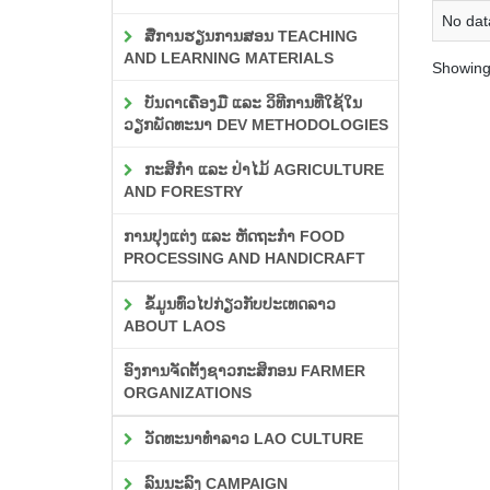
No data
ສື່ການຮຽນການສອນ TEACHING
AND LEARNING MATERIALS
Showing 
ບັນດາເຄື່ອງມື ແລະ ວິທີການທີ່ໃຊ້ໃນ
ວຽກພັດທະນາ DEV METHODOLOGIES
ກະສິກຳ ແລະ ປ່າໄມ້ AGRICULTURE
AND FORESTRY
ການປຸງແຕ່ງ ແລະ ຫັດຖະກຳ FOOD
PROCESSING AND HANDICRAFT
ຂໍ້ມູນທົ່ວໄປກ່ຽວກັບປະເທດລາວ
ABOUT LAOS
ອົງການຈັດຕັ້ງຊາວກະສິກອນ FARMER
ORGANIZATIONS
ວັດທະນາທຳລາວ LAO CULTURE
ລົນນະລົງ CAMPAIGN