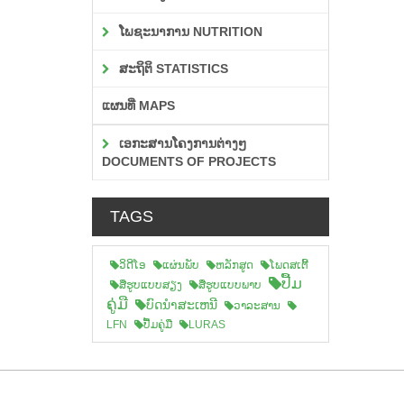
ໂພຊະນາການ NUTRITION
ສະຖິຕິ STATISTICS
ແຜນທີ່ MAPS
ເອກະສານໂຄງການຕ່າງໆ
DOCUMENTS OF PROJECTS
TAGS
ວິດີໂອ
ແຜ່ນພັບ
ຫລັກສູດ
ໂພດສເຕີ້
ປື້ມ
ສືຮູບແບບສຽງ
ສື່ຮູບແບບພາບ
ຄູ່ມື
ບົດນຳສະເຫນີ
ວາລະສານ
LFN
ປື້ມຄູ່ມື
LURAS