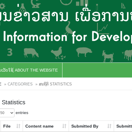
ັບເວັບໃຊ້ ABOUT THE WEBSITE
E
CATEGORIES
ສະຖິຕິ STATISTICS
 Statistics
entries
File
Content name
Submitted By
Submit