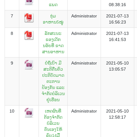
ແພດ
08:38:16
7
ກຸ່ມ
Administrator
2021-07-13
ອາຫານ5ໝູູ່
16:56:23
8
ລັກສະນະ
Administrator
2021-07-13
ຂອງເດັກ
16:41:53
ນອ້ຍທ່ີ ຂາດ
ສານອາຫານ
9
ບໍ່ຖືເບົາ ມີ
Administrator
2021-05-10
ສະຕິຕື່ນຕົວ
13:05:57
ປະຕິບັດມາດ
ຕະການ
ປ້ອງກັນ ແລະ
ຈໍາກັດບໍລິເວນ
ຢູ່ເຮືອນ
10
ເຫດຜົນທີ່
Administrator
2021-05-10
ຕ້ອງຈຳກັດ
12:58:17
ບໍລິເວນ
ຕົນເອງໃຫ້
ຄົບ14ມື້