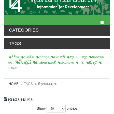
Toggle N
CATEGORIES
TAGS
ວິດີໂອ
ແຜ່ນພັບ
ຫລັກສູດ
ໂພດສເຕີ້
ສືຮູບແບບສຽງ
ສື່ຮູບແບບ
ປື້ມຄູ່ມື
ບົດນຳສະເຫນີ
ພາບ
ວາລະສານ
LFN
ປື້ມຄູ່ມື
LURAS
HOME
TAGS
ສື່ຮູບແບບພາບ
ສື່ຮູບແບບພາບ
Show
entries