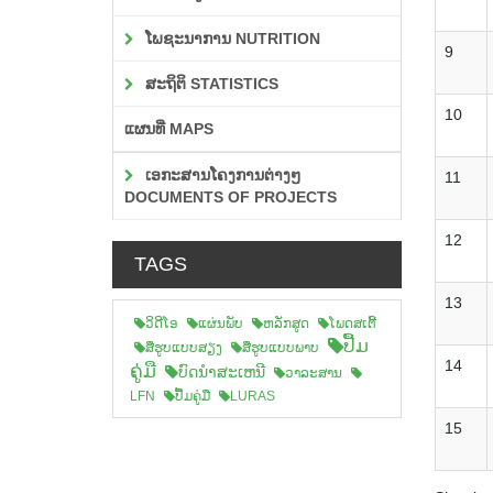
ໂພຊະນາການ NUTRITION
9
ສະຖິຕິ STATISTICS
10
ແຜນທີ່ MAPS
ເອກະສານໂຄງການຕ່າງໆ
11
DOCUMENTS OF PROJECTS
12
TAGS
13
ວິດີໂອ
ແຜ່ນພັບ
ຫລັກສູດ
ໂພດສເຕີ້
ປື້ມ
ສືຮູບແບບສຽງ
ສື່ຮູບແບບພາບ
14
ຄູ່ມື
ບົດນຳສະເຫນີ
ວາລະສານ
LFN
ປື້ມຄູ່ມື
LURAS
15