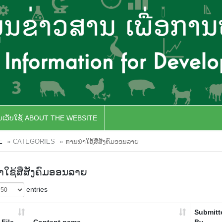
ັບເວັບໃຊ້ ABOUT THE WEBSITE
E
CATEGORIES
ການນຳໃຊ້ສື່ສັງຄົມອອນລາຍ
ໃຊ້ສື່ສັງຄົມອອນລາຍ
entries
Submitt
File
Content name
By