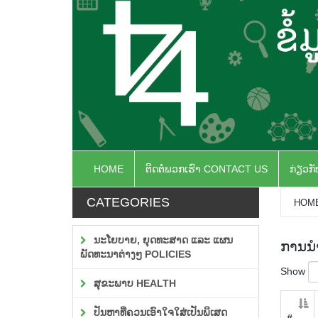
HOME
ຕິດຕໍ່ພວກເຮົາ CONTACT US
ກ່ຽວກ
CATEGORIES
HOM
ນະໂຍບາຍ, ຍຸດທະສາດ ແລະ ແຜນ
ການນຳ
ພັດທະນາຕ່າງໆ POLICIES
Show
ສຸຂະພາບ HEALTH
ປັນຫາທີ່ຄວນເອົາໃຈໃສ່ເປັນພິເສດ
#