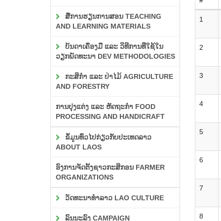
ສື່ການຮຽນການສອນ TEACHING
1
AND LEARNING MATERIALS
ບັນດາເຄື່ອງມື ແລະ ວິທີການທີ່ໃຊ້ໃນ
2
ວຽກພັດທະນາ DEV METHODOLOGIES
3
ກະສິກຳ ແລະ ປ່າໄມ້ AGRICULTURE
AND FORESTRY
4
ການປຸງແຕ່ງ ແລະ ຫັດຖະກຳ FOOD
PROCESSING AND HANDICRAFT
5
ຂໍ້ມູນທົ່ວໄປກ່ຽວກັບປະເທດລາວ
ABOUT LAOS
6
ອົງການຈັດຕັ້ງຊາວກະສິກອນ FARMER
ORGANIZATIONS
7
ວັດທະນາທຳລາວ LAO CULTURE
8
ລົນນະລົງ CAMPAIGN