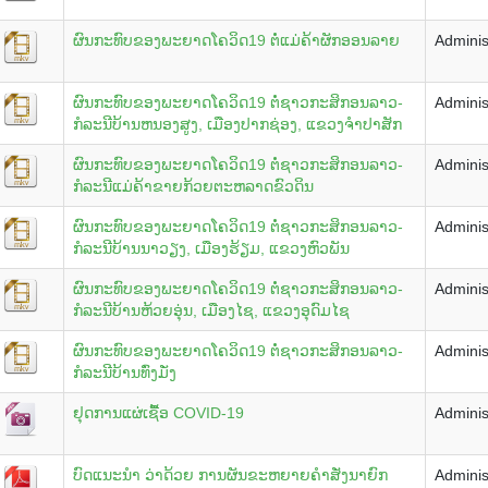
ຜົນກະທົບຂອງພະຍາດໂຄວິດ19 ຕໍ່ແມ່ຄ້າຜັກອອນລາຍ
Adminis
ຜົນກະທົບຂອງພະຍາດໂຄວິດ19 ຕໍ່ຊາວກະສິກອນລາວ-
Adminis
ກໍລະນີບ້ານຫນອງສູງ, ເມືອງປາກຊ່ອງ, ແຂວງຈຳປາສັກ
ຜົນກະທົບຂອງພະຍາດໂຄວິດ19 ຕໍ່ຊາວກະສິກອນລາວ-
Adminis
ກໍລະນີແມ່ຄ້າຂາຍກ້ວຍຕະຫລາດຂົວດິນ
ຜົນກະທົບຂອງພະຍາດໂຄວິດ19 ຕໍ່ຊາວກະສິກອນລາວ-
Adminis
ກໍລະນີບ້ານນາວຽງ, ເມືອງຮ້ຽມ, ແຂວງຫົວພັນ
ຜົນກະທົບຂອງພະຍາດໂຄວິດ19 ຕໍ່ຊາວກະສິກອນລາວ-
Adminis
ກໍລະນີບ້ານຫ້ວຍອຸ່ນ, ເມືອງໄຊ, ແຂວງອຸດົມໄຊ
ຜົນກະທົບຂອງພະຍາດໂຄວິດ19 ຕໍ່ຊາວກະສິກອນລາວ-
Adminis
ກໍລະນີບ້ານທົ່ງມັ່ງ
ຢຸດການແຜ່ເຊື້ອ COVID-19
Adminis
ບົດແນະນໍາ ວ່າດ້ວຍ ການຜັນຂະຫຍາຍຄໍາສັ່ງນາຍົກ
Adminis