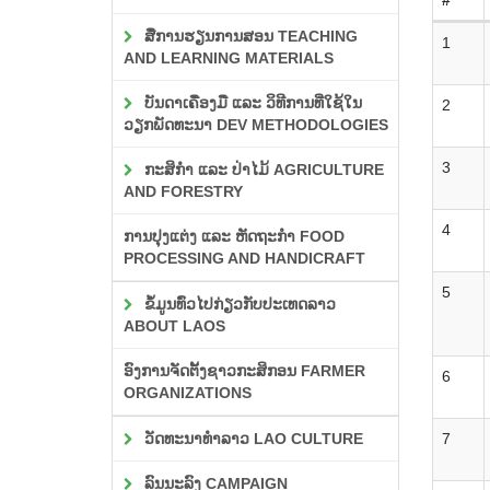
ສື່ການຮຽນການສອນ TEACHING
1
AND LEARNING MATERIALS
ບັນດາເຄື່ອງມື ແລະ ວິທີການທີ່ໃຊ້ໃນ
2
ວຽກພັດທະນາ DEV METHODOLOGIES
3
ກະສິກຳ ແລະ ປ່າໄມ້ AGRICULTURE
AND FORESTRY
4
ການປຸງແຕ່ງ ແລະ ຫັດຖະກຳ FOOD
PROCESSING AND HANDICRAFT
5
ຂໍ້ມູນທົ່ວໄປກ່ຽວກັບປະເທດລາວ
ABOUT LAOS
ອົງການຈັດຕັ້ງຊາວກະສິກອນ FARMER
6
ORGANIZATIONS
ວັດທະນາທຳລາວ LAO CULTURE
7
ລົນນະລົງ CAMPAIGN