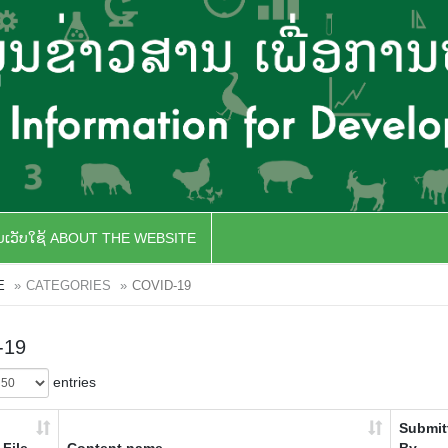
ັບເວັບໃຊ້ ABOUT THE WEBSITE
E
CATEGORIES
COVID-19
-19
entries
Submit
File
Content name
By