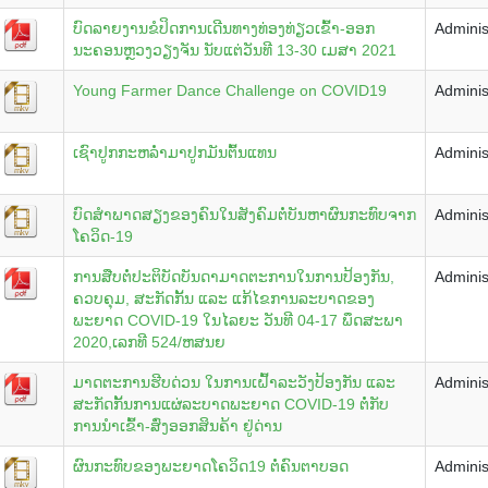
ບົດລາຍງານຂໍປິດການເດີນທາງທ່ອງທ່ຽວເຂົ້າ-ອອກ
Adminis
ນະຄອນຫຼວງວຽງຈັນ ນັບແຕ່ວັນທີ 13-30 ເມສາ 2021
Young Farmer Dance Challenge on COVID19
Adminis
ເຊົາປູກກະຫລໍ່າມາປູກມັນຕົ້ນແທນ
Adminis
ບົດສຳພາດສຽງຂອງຄົນໃນສັງຄົມຕໍ່ບັນຫາຜົນກະທົບຈາກ
Adminis
ໂຄວິດ-19
ການສືບຕໍ່ປະຕິບັດບັນດາມາດຕະການໃນການປ້ອງກັນ,
Adminis
ຄວບຄຸມ, ສະກັດກັ້ນ ແລະ ແກ້ໄຂການລະບາດຂອງ
ພະຍາດ COVID-19 ໃນໄລຍະ ວັນທີ 04-17 ພຶດສະພາ
2020,ເລກທີ 524/ຫສນຍ
ມາດຕະການຮີບດ່ວນ ໃນການເຝົ້າລະວັງປ້ອງກັນ ແລະ
Adminis
ສະກັດກັ້ນການແຜ່ລະບາດພະຍາດ COVID-19 ຕໍ່ກັບ
ການນຳເຂົ້າ-ສົ່ງອອກສິນຄ້າ ຢູ່ດ່ານ
ຜົນກະທົບຂອງພະຍາດໂຄວິດ19 ຕໍ່ຄົນຕາບອດ
Adminis