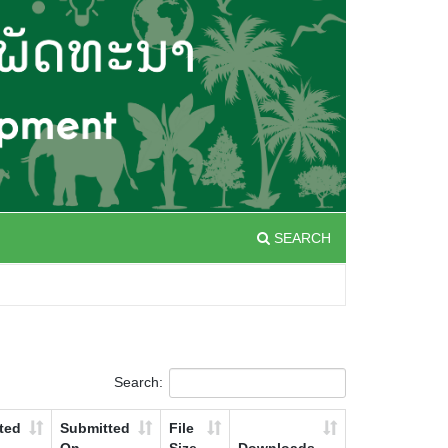
SEARCH
Search:
ted
Submitted
File
On
Size
Downloads