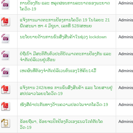
ການປ້ອງກັນ ແລະ ຫລຸດຜ່ອນການລະບາດຂອງພະຍາດ
Adminis
ໂຄວິດ-19
ແຈ້ງການມາດຕະການປ້ອງການໂຄວິດ 19 ໃນໄລຍະ 21
Adminis
ພືດສະພາ ຫາ 4 ມິຖຸນາ, ເລກທີ່ 528/ສຫນຍ
ນະໂຍບາຍດ້ານການຂົນສົ່ງສີນຄ້າໃນຊ່ວງ lockdown
Adminis
ບໍ່ຖືເບົາ ມີສະຕິຕື່ນຕົວປະຕິບັດມາດຕະການປ້ອງກັນ ແລະ
Adminis
ຈໍາກັດບໍລິເວນຢູ່ເຮືອນ
ເຫດຜົນທີ່ຕ້ອງຈຳກັດບໍລິເວນຕົນເອງໃຫ້ຄົບ14ມື້
Adminis
ແຈ້ງການ 242/ຍທຂ ການຂົນສົ່ງສິນຄ້າ ແລະ ໂດຍສານຢູ່
Adminis
ສປປລາວໄລຍະໂຄວິດ-19
ໜັງສືຄຳປະກັນທາງດ້ານຄວາມປອດໄພຈາກໂຄວິດ-19
Adminis
ຂ້ອຍຖືພາ, ຂ້ອຍຈະປົກປ້ອງຕົວເອງແນວໃດຕໍ່ກັບໂຄ
Adminis
ວິດ-19