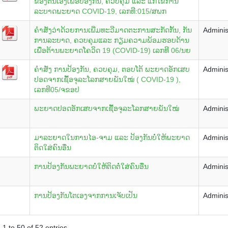
ຂອງຕົນເອງເພື່ອປ້ອງກັນ, ຄວບຄຸມ ແລະ ແກ້ໄຂການ
ລະບາດພະຍາດ COVID-19, ເລກທີ:015/ສພກ
ຄຳສັ່ງວ່າດ້ວຍການເພີ່ມທະວີມາດຕະການສະກັດກັ້ນ, ກັນ
Adminis
ການລະບາດ, ຄວບຄຸມແລະ ກຽມຄວາມພ້ອມຮອບດ້ານ
ເພື່ອຕ້ານພະຍາດໂຄວິດ 19 (COVID-19) ເລກທີ 06/ນຍ
ຄຳສັ່ງ ການປ້ອງກັນ, ຄວບຄຸມ, ຕອບໂຕ້ ພະຍາດອັກເສບ
Adminis
ປອດຈາກເຊື້ອຈຸລະໂລກສາຍພັນໃໝ່ ( COVID-19 ),
ເລກທີ05/ຈຂອປ
ພະຍາດປອດອັກເສບຈາກເຊື້ອຈຸລະໂລກສາຍພັນໃໝ່
Adminis
ມາລະຍາດໃນການໄອ-ຈາມ ແລະ ປ້ອງກັນບໍ່ໃຫ້ພະຍາດ
Adminis
ຕິດໃສ່ຄົນອື່ນ
ການປ້ອງກັນພະຍາດບໍ່ໃຫ້ຕິດຕໍ່ໃສ່ຄົນອື່ນ
Adminis
ການປ້ອງກັນໂຕເອງຈາກການເຈັບເປັນ
Adminis
1 to 50 of 52 entries