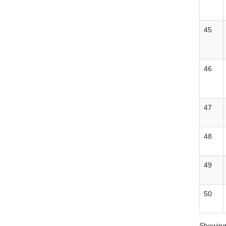
45
46
47
48
49
50
Showing 