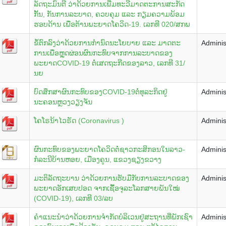
ລັດຖະມົນຕີ ວ່າດ້ວຍການເພີ່ມທະວີມາດຕະການສະກັດ
ກັ້ນ, ກັນການລະບາດ, ຄວບຄຸມ ແລະ ກຽມຄວາມພ້ອມ
ຮອບດ້ານ ເພື່ອຕ້ານພະຍາດໂຄວິດ-19. ເລກທີ 020/ສກພ
ຂໍ້ຕົກລົງວ່າດ້ວຍການກຳນົດນະໂຍບາຍ ແລະ ມາດຕະ
Adminis
ການເພື່ອຫຼຸດຜ່ອນຜົນກະທົບຈາກການລະບາດຂອງ
ພະຍາດCOVID-19 ຕໍ່ເສດຖະກີດຂອງລາວ, ເລກທີ 31/
ນຍ
ບົດສຶກສາຜົນກະທົບຂອງCOVID-19ຕໍ່ທຸລະກິດຢູ່
Adminis
ນະຄອນຫຼວງວຽງຈັນ
ໂຄໂຣນ້າໄວຣັດ (Coronavirus )
Adminis
ຜົນກະທົບຂອງພະຍາດໂຄວິດຕໍ່ຊາວກະສິກອນໃນລາວ-
Adminis
ກໍລະນີບ້ານຫອຍ, ເມືອງຄູນ, ແຂວງຊຽງຂວາງ
ມະຕິລັດຖະບານ ວ່າດ້ວຍການຮັບມືກັບການລະບາດຂອງ
Adminis
ພະຍາດອັກເສບປອດ ຈາກເຊື້ອຈຸລະໂລກສາຍພັນໃໝ່
(COVID-19), ເລກທີ 03/ລບ
ຄຳແນະນຳວ່າດ້ວຍການຈຳກັດບໍລິເວນຢູ່ສະຖານທີ່ພັກເຊົາ
Adminis