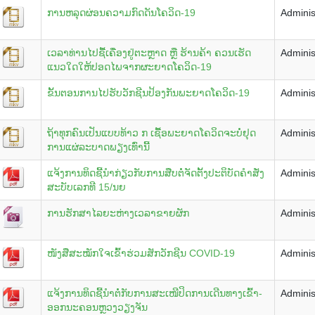
ການຫລຸດຜ່ອນຄວາມກົດດັນໂຄວິດ-19
Adminis
ເວລາທ່ານໄປຊື້ເຄື່ອງຢູ່ຕະຫຼາດ ຫຼື ຮ້ານຄ້າ ຄວນເຮັດ
Adminis
ແນວໃດໃຫ້ປອດໄພຈາກຜະຍາດໂຄວິດ-19
ຂັ້ນຕອນການໄປຮັບວັກຊີນປ້ອງກັນພະຍາດໂຄວິດ-19
Adminis
ຖ້າທຸກຄົນເປັນແບບທ້າວ ກ ເຊື້ອພະຍາດໂຄວິດຈະບໍ່ຢຸດ
Adminis
ການແຜ່ລະບາດພຽງເທົ່ານີ້
ແຈ້ງການທິດຊີ້ນຳກ່ຽວກັບການສືບຕໍ່ຈັດຕັ້ງປະຕິບັດຄຳສັ່ງ
Adminis
ສະບັບເລກທີ 15/ນຍ
ການຮັກສາໄລຍະຫ່າງເວລາຂາຍຜັກ
Adminis
ໜັງສືສະໝັກໃຈເຂົ້າຮ່ວມສັກວັກຊີນ COVID-19
Adminis
ແຈ້ງການທິດຊີ້ນຳຕໍ່ກັບການສະເໜີປິດການເດີນທາງເຂົ້າ-
Adminis
ອອກນະຄອນຫຼວງວຽງຈັນ