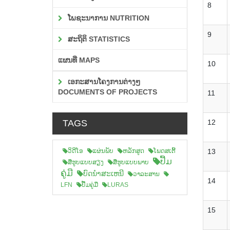
8
ໂພຊະນາການ NUTRITION
9
ສະຖິຕິ STATISTICS
ແຜນທີ່ MAPS
10
ເອກະສານໂຄງການຕ່າງໆ
DOCUMENTS OF PROJECTS
11
TAGS
12
ວິດີໂອ
ແຜ່ນພັບ
ຫລັກສູດ
ໂພດສເຕີ້
13
ປື້ມ
ສືຮູບແບບສຽງ
ສື່ຮູບແບບພາບ
ຄູ່ມື
ບົດນຳສະເຫນີ
ວາລະສານ
14
LFN
ປື້ມຄູ່ມື
LURAS
15