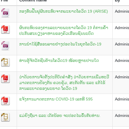
ກອງທຶນຟື້ນຟູຜົນກະທົບຈາກພະຍາດໂຄວິດ 19 (ARISE)
Adminis
ຜົນກະທົບຂອງການລະບາຍພະຍາດໂຄວິດ 19 ຕໍ່ການຄໍໍ້າ
Adminis
ປະກັນສະບຽງອາຫານຂອງຄົວເຮືອນຊົນນະບົດ
ການນຳໃຊ້ສື່ອອນລາຍຢ່າງປອດໄພໃນຍຸກໂຄວິດ-19
Adminis
ທ່ານຮູ້ຈັກວັກຊີນຕ້ານໂຄວິດ19 ໜ້ອຍຫຼາຍປານໃດ
Adminis
ວ່າດ້ວຍການຈັດຕັ້ງປະຕິບັດຄຳສັ່ງ ວ່າດ້ວຍການເພີ່ມທະວີ
Adminis
ມາດຕະການປ້ອງກັນ ຄວບຄູ້ມ, ສະກັດກັ້ນ ແລະ ແກ້ໄຂ້
ການລະບາດຂອງພະຍາດ ໂຄວິດ-19
ແຈ້ງການມາດຕະການ COVID-19 ເລກທີ 595
Adminis
ແມ່ຍິງຖືພາ ແລະ ເດັກນ້ອຍ ຈະປອດໄພຂຶ້ນກັບທ່ານ.
Adminis