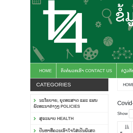
HOME
ຕິດຕໍ່ພວກເຮົາ CONTACT US
ກ່ຽວກ
CATEGORIES
HOM
ນະໂຍບາຍ, ຍຸດທະສາດ ແລະ ແຜນ
Covid
ພັດທະນາຕ່າງໆ POLICIES
Show
ສຸຂະພາບ HEALTH
ປັນຫາທີ່ຄວນເອົາໃຈໃສ່ເປັນພິເສດ
#