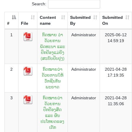
Search:
Content
Submitted
Submitted
#
File
name
By
On
1
ກົດໝາຍ ວ່າ
Administrator
2025-06-12
ດ້ວຍການ
14:59:19
ພັດທະນາ ແລະ
ປົກປ້ອງແມ່ຍິງ
(ສະບັບປັບປຸງ)
2
ກົດໝາຍວ່າ
Administrator
2021-04-28
ດ້ວຍການໃຫ້
17:19:35
ວັກຊີນກັນ
ພະຍາດ
3
ກົດໝາຍວ່າ
Administrator
2021-04-28
ດ້ວຍການ
11:35:06
ປົກປ້ອງສິດ
ແລະ ຜົນ
ປະໂຫຍດຂອງ
ເດັກ