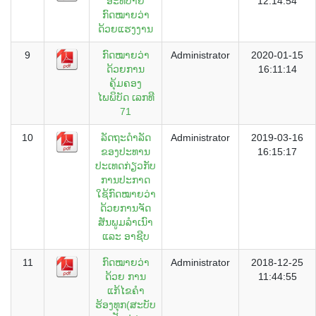
ອະທິບາຍ
12:14:54
ກົດໝາຍວ່າ
ດ້ວຍແຮງງານ
9
ກົດໝາຍວ່າ
Administrator
2020-01-15
ດ້ວຍການ
16:11:14
ຄຸ້ມຄອງ
ໄພພິບັດ ເລກທີ
71
10
ລັດຖະດຳລັດ
Administrator
2019-03-16
ຂອງປະທານ
16:15:17
ປະເທດກ່ຽວກັບ
ການປະກາດ
ໃຊ້ກົດໝາຍວ່າ
ດ້ວຍການຈັດ
ສັນພູມລຳເນົາ
ແລະ ອາຊີບ
11
ກົດໝາຍວ່າ
Administrator
2018-12-25
ດ້ວຍ ການ
11:44:55
ແກ້ໄຂຄຳ
ຮ້ອງທຸກ(ສະບັບ