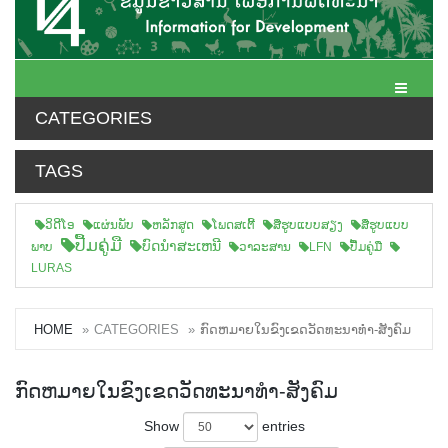
Toggle N
CATEGORIES
TAGS
ວິດີໂອ
ແຜ່ນພັບ
ຫລັກສູດ
ໂພດສເຕີ້
ສືຮູບແບບສຽງ
ສື່ຮູບແບບ
ປື້ມຄູ່ມື
ບົດນຳສະເຫນີ
ພາບ
ວາລະສານ
LFN
ປື້ມຄູ່ມື
LURAS
HOME
CATEGORIES
ກົດຫມາຍໃນຂົງເຂດວັດທະນາທຳ-ສັງຄົມ
ກົດຫມາຍໃນຂົງເຂດວັດທະນາທຳ-ສັງຄົມ
Show
entries