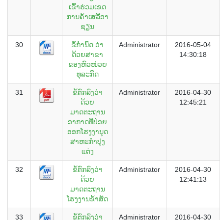
ເຂົ້າຮ່ວມເຂດ
ການຄ້າເສລີອາ
ຊຽນ
30
ຂໍ້ກຳນົດ ວ່າ
Administrator
2016-05-04
ດ້ວຍສາຂາ
14:30:18
ຂອງຫົວໜ່ວຍ
ທຸລະກິດ
31
ຂໍ້ຕົກລົງວ່າ
Administrator
2016-04-30
ດ້ວຍ
12:45:21
ມາດຕະຖານ
ອາກາດທີ່ປ່ອຍ
ອອກໂຮງງານຸດ
ສາຫະກຳປຸງ
ແຕ່ງ
32
ຂໍ້ຕົກລົງວ່າ
Administrator
2016-04-30
ດ້ວຍ
12:41:13
ມາດຕະຖານ
ໂຮງງານຂ້າສັດ
33
ຂໍ້ຕົກລົງວ່າ
Administrator
2016-04-30