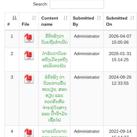
Search:
Content
Submitted
Submitted
#
File
name
By
On
1
ຂໍ້ຕົກລົງວ່າ
Administrator
2026-04-07
ດ້ວຍຖີ່ນກຳເນີດ
15:05:06
2
ດຳລັດວ່າດ້ວຍ
Administrator
2026-01-31
ຫນື່ງເມືອງຫນື່ງ
15:14:25
ຜະລິດຕະພັນ
3
ຂໍຕົກລົງ ວ່າ
Administrator
2024-08-26
ດ້ວຍການຂຶ້ນ
12:33:55
ທະບຽນ, ສອບ
ທຽບ ແລະ
ກວດຄືນຫົວ
ຈ່າຍຢູ່ໃນສາງ
ແລະ ປ້ຳນ້ຳມັນ
ເຊື້ອໄຟ
4
ພາລະບົດບາດ
Administrator
2022-09-14