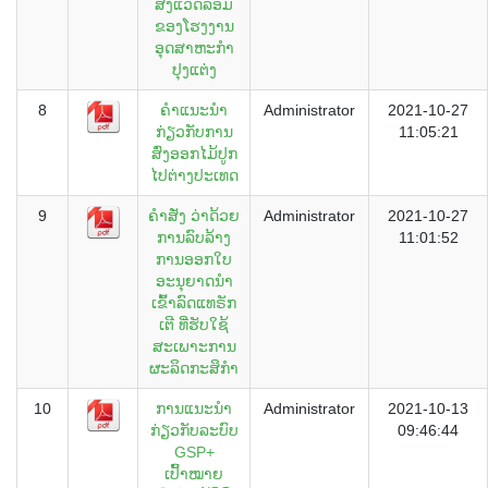
ສິ່ງແວດລ້ອມ
ຂອງໂຮງງານ
ອຸດສາຫະກຳ
ປຸງແຕ່ງ
8
ຄໍາແນະນໍາ
Administrator
2021-10-27
ກ່ຽວກັບການ
11:05:21
ສົ່ງອອກໄມ້ປູກ
ໄປຕ່າງປະເທດ
9
ຄໍາສັ່ງ ວ່າດ້ວຍ
Administrator
2021-10-27
ການລົບລ້າງ
11:01:52
ການອອກໃບ
ອະນຸຍາດນໍາ
ເຂົ້າລົດແທຣັກ
ເຕີ ທີ່ຮັບໃຊ້
ສະເພາະການ
ຜະລິດກະສິກໍາ
10
ການແນະນໍາ
Administrator
2021-10-13
ກ່ຽວກັບລະບົບ
09:46:44
GSP+
ເປົ້າໝາຍ