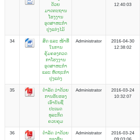
ດ້ວຍ
12:40:03
ມາດຕະຖານ
ໂຮງງານ
ອຸດສາຫະກຳ
ປຸງແຕ່ງໄມ້
34
ສິດ ແລະ ໜ້າທີ່
Administrator
2016-04-30
ໃນການ
12:38:02
ຄຸ້ມຄອງກວດ
ກາໂຮງງານ
ອຸດສາຫະກຳ
ແລະ ຫັດຖະກຳ
ປຸງແຕ່ງ
35
ດຳລັດ ວ່າດ້ວຍ
Administrator
2016-03-24
ການຮັບຮອງ
10:32:07
ເອົາບັນຊີີ
ປະເພດ
ທຸລະກິດ
ຄວບຄຸມ
36
ດຳລັດ ວ່າດ້ວຍ
Administrator
2016-03-24
ກອງທຶນ
09:03:06