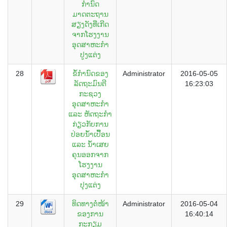
ກຳນົດ
ມາດຕະຖານ
ສຽງດັງທີ່ເກີດ
ຈາກໂຮງງານ
ອຸດສາຫະກຳ
ປູງແຕ່ງ
28
ຂໍ້ກຳນົດຂອງ
Administrator
2016-05-05
ລັດຖະມົນຕີ
16:23:03
ກະຊວງ
ອຸດສາຫະກຳ
ແລະ ຫັດຖະກຳ
ກ່ຽວກັບການ
ປ່ອຍນ້ຳເປື້ອນ
ແລະ ນ້ຳເສຍ
ຄຸນອອກຈາກ
ໂຮງງານ
ອຸດສາຫະກຳ
ປຸງແຕ່ງ
29
ທິດທາງຕໍ່ໜ້າ
Administrator
2016-05-04
ຂອງການ
16:40:14
ກະກຽມ