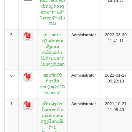
ແລະ ກອບການ
15:14:37
ເຮັດວຽກຂອງ
ສະພາການຄ້າ
ໃນການສົ່ງເສີມ
RAI
5
ຄໍາແນະນໍາ
Administrator
2022-03-30
ກ່ຽວກັບການ
11:41:11
ສົ່ງອອກ
ຜະລິດຕະພັນ
ໄມ້ທໍາມະຊາດ
ໄປຕ່າງປະເທດ
6
ທຸລະກິດທີ່ບໍ່
Administrator
2022-01-27
ຕ້ອງຂຶ້ນ
09:23:13
ທະບຽນ(2037/
ອຄ.ທຄວ)
7
ຂໍ້ຕົກລົງ ວ່າ
Administrator
2021-10-27
ດ້ວຍການຈັດ
11:08:40
ລະດັບຄວາມ
ສ່ຽງຜົນກະທົບ
ດ້ານ