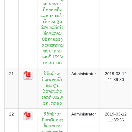
ສາຂາຂອງ
ວິສາຫະກິດ
ແລະ ການແຈ້ງ
ຂຶ້ນທະບຽນ
ວິສາຫະກິດໃນ
ກິດຈະການ
ບໍລິການຂອງ
ຂະແໜງການ
ທະນາຄານ
ເລກທີ 1596/
ກທຄວ. ອຄ
21
ຂໍ້ຕົກລົງວ່າ
Administrator
2019-03-12
ດ້ວຍການຂຶ້ນ
11:39:30
ທະບຽນ
ວິສາຫະກິດ
ເລກທີ 0023/
ອຄ. ກທຄວ
22
ຂໍ້ຕົກລົງວ່າ
Administrator
2019-03-12
ດ້ວຍຮັບຮອງ
11:35:56
ກິດຈະການ
ອຸດສາຫະກຳ