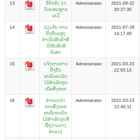
13
ຂໍ້ຕົກລົງ ວ່າ
Administrator
2021-09-22
ດ້ວຍສະຫຼາກ
20:37:30
ເຄມີ
14
ກ່ຽວກັບ ການ
Administrator
2021-07-28
ຢັ້ງຢືນແຫຼ່ງ
14:17:49
ກຳເນີດສີນຄ້າທີ່
ໄດ້ຮັບສິດທິ
ພິເສດ
15
ແຈ້ງການການ
Administrator
2021-03-23
ຢັ້ງຢືນ
22:50:13
ຜະລິດຕະພັນ
ໄມ້ສຳເລັດຮູບ
ເພື່ອສົ່ງອອກ
16
ຄຳແນະນຳ
Administrator
2021-03-23
ການສົ່ງອອກ
22:46:11
ຜະລິດຕະພັນ
ໄມ້ສຳເລັດຮູບທີ່
ຊື້ຢູ່ງານວາງ
ສະແດງ