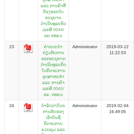
ແລະ ການຄ້າທີ່
ຕ້ອງອອກໃບ
ອະນຸຍາດ
ດຳເນີນທຸລະກິດ
ເລກທີ 0044/
ອຄ.ກທຄວ
23
ຄຳແນະນຳ
Administrator
2019-03-12
ກ່ຽວກັບການ
11:22:53
ອອກອະນຸຍາດ
ດຳເນີນທຸລະກິດ
ໃນກິດຈະການ
ອຸດສາຫະກຳ
ແລະ ການຄ້າ
ເລກທີ 0045/
ອຄ. ກທຄວ
24
ດຳລັດວ່າດ້ວຍ
Administrator
2019-02-04
ການຮັບຮອງ
16:49:05
ເອົາບັນຊີ
ກິດຈະການ
ຄວບຄຸມ ແລະ