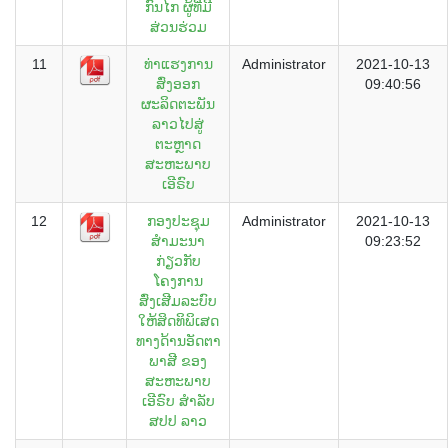
ກົນໄກ ຜູ້ທີ່ມີ
ສ່ວນຮ່ວມ
11
ທ່າແຮງການ
Administrator
2021-10-13
ສົ່ງອອກ
09:40:56
ຜະລິດຕະພັນ
ລາວໄປສູ່
ຕະຫຼາດ
ສະຫະພາບ
ເອີຣົບ
12
ກອງປະຊຸມ
Administrator
2021-10-13
ສໍາມະນາ
09:23:52
ກ່ຽວກັບ
ໂຄງການ
ສົ່ງເສີມລະບົບ
ໃຫ້ສິດທິພິເສດ
ທາງດ້ານອັດຕາ
ພາສີ ຂອງ
ສະຫະພາບ
ເອີຣົບ ສໍາລັບ
ສປປ ລາວ