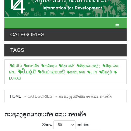
Toggle N
CATEGORIES
TAGS
ວິດີໂອ
ແຜ່ນພັບ
ຫລັກສູດ
ໂພດສເຕີ້
ສືຮູບແບບສຽງ
ສື່ຮູບແບບ
ປື້ມຄູ່ມື
ບົດນຳສະເຫນີ
ພາບ
ວາລະສານ
LFN
ປື້ມຄູ່ມື
LURAS
HOME
CATEGORIES
ກະຊວງອຸດສາຫະກຳ ແລະ ການຄ້າ
ກະຊວງອຸດສາຫະກຳ ແລະ ການຄ້າ
Show
entries