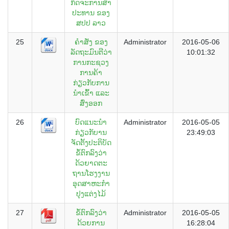
ກິດຈະການສຳ
ປະທານ ຂອງ
ສປປ ລາວ
25
ຄຳສັ່ງ ຂອງ
Administrator
2016-05-06
ລັດຖະມົນຕີວ່າ
10:01:32
ການກະຊວງ
ການຄ້າ
ກ່ຽວກັບການ
ນຳເຂົ້າ ແລະ
ສົ່ງອອກ
26
ບົດແນະນຳ
Administrator
2016-05-05
ກ່ຽວກັບານ
23:49:03
ຈັດຕັ້ງປະຕິບັດ
ຂໍ້ຕົກລົງວ່າ
ດ້ວຍາດຕະ
ຖານໂຮງງານ
ອຸດສາຫະກຳ
ປຸງແຕ່ງໄມ້
27
ຂໍ້ຕົກລົງວ່າ
Administrator
2016-05-05
ດ້ວຍການ
16:28:04