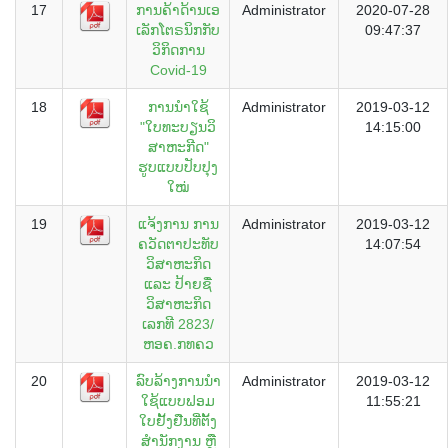
17
ການຄ້າດ້ານເອ
Administrator
2020-07-28
ເລັກໂຕຣນິກກັບ
09:47:37
ວິກິດການ
Covid-19
18
ການນຳໃຊ້
Administrator
2019-03-12
"ໃບທະບຽນວິ
14:15:00
ສາຫະກີດ"
ຮູບແບບປັບປຸງ
ໃໝ່
19
ແຈ້ງການ ການ
Administrator
2019-03-12
ຄວັດຕາປະທັບ
14:07:54
ວິສາຫະກິດ
ແລະ ປ້າຍຊື່
ວິສາຫະກິດ
ເລກທີ 2823/
ຫອຄ.ກທຄວ
20
ລົບລ້າງການນຳ
Administrator
2019-03-12
ໃຊ້ແບບຟອມ
11:55:21
ໃບຢັ້ງຢືນທີ່ຕັ້ງ
ສຳນັກງານ ຫຼື