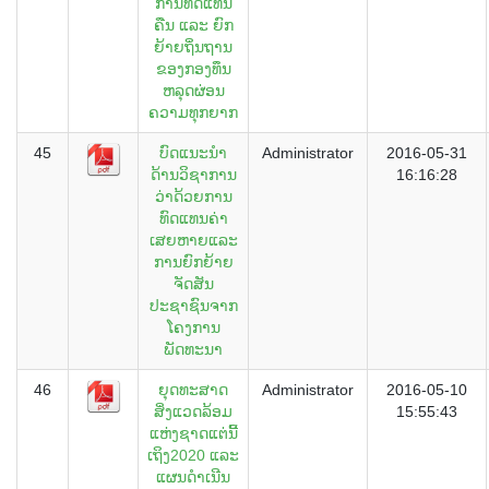
ການທົດແທນ
ຄືນ ແລະ ຍົກ
ຍ້າຍຖິ່ນຖານ
ຂອງກອງທຶນ
ຫລຸດຜ່ອນ
ຄວາມທຸກຍາກ
45
ບົດແນະນຳ
Administrator
2016-05-31
ດ້ານວິຊາການ
16:16:28
ວ່າດ້ວຍການ
ທົດແທນຄ່າ
ເສຍຫາຍແລະ
ການຍົກຍ້າຍ
ຈັດສັນ
ປະຊາຊົນຈາກ
ໂຄງການ
ພັດທະນາ
46
ຍຸດທະສາດ
Administrator
2016-05-10
ສິ່ງແວດລ້ອມ
15:55:43
ແຫ່ງຊາດແຕ່ນີ້
ເຖິງ2020 ແລະ
ແຜນດຳເນີນ