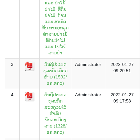
ແລະ ນຳໃຊ້
ປ່າໄມ້, ທີ່ດິນ
ປ່າໄມ້, ຕ້ານ
ແລະ ສະກັດ
ກັ້ນ ການບຸກລຸກ
ທຳລາຍປ່າໄມ້
ທີ່ດິນປ່າໄມ້
ແລະ ໄຟໄໝ້
ລາມປ່າ
3
ບັນຊີປະເພດ
Administrator
2022-01-27
ທຸລະກິດເກືອດ
09:20:51
ຫ້າມ (1592/
ອຄ.ທຄວ)
4
ບັນຊີປະເພດ
Administrator
2022-01-27
ທຸລະກິດ
09:17:58
ສະຫງວນໄວ້
ສຳລັບ
ພົນລະເມືອງ
ລາວ (1328/
ອຄ.ທຄວ)