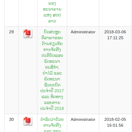
ຂອງ
ທະນາຄານ
ແຫ່ງ ສປປ
ລາວ
29
ບົດສະຫຼຸບ
Administrator
2018-03-06
ຕີລາຄາຮອບ
17:11:25
ດ້ານກ່ຽວກັບ
ການຈັດຕັ້ງ
ປະຕິບັດແຜນ
ພັດທະນາ
ກະສິກຳ,
ປ່າໄມ້ ແລະ
ພັດທະນາ
ຊົນນະບົດ
ປະຈຳປີ 2017
ແລະ ທິດທາງ
ແຜນການ
ປະຈຳປີ 2018
30
ດຳລັດວ່າດ້ວຍ
Administrator
2018-02-05
ການຈັດຕັ້ງ
16:01:56
ແລະ ການ