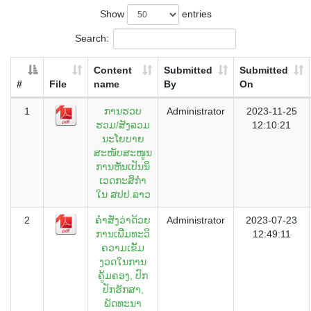
Show
entries
Search:
Content
Submitted
Submitted
#
File
name
By
On
1
ການຮວບ
Administrator
2023-11-25
ຮວມ/ສັງລວມ
12:10:21
ນະໂຍບາຍ
ສະໜັບສະໜູນ
ການຫັນເປັນນິ
ເວດກະສິກໍາ
ໃນ ສປປ.ລາວ
2
ຄຳສັ່ງວ່າດ້ວຍ
Administrator
2023-07-23
ການເພິີ່ມທະວິ
12:49:11
ຄວາມເຂັ້ມ
ງວດໃນການ
ຄູ້ມຄອງ, ປົກ
ປັກຮັກສາ,
ພັດທະນາ