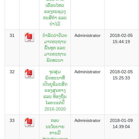
ເຄື່ອນໄຫວ
ຂອງກະຊວງ
ກະສິກຳ ແລະ
ປ່າໄມ້
31
ດຳລັດວ່າດ້ວຍ
Administrator
2018-02-05
ມາດຕະຖານ
15:44:19
ພົ້ນທຸກ ແລະ
ມາດຕະຖານ
ພັດທະນາ
32
ຈຸດສຸມ
Administrator
2018-02-05
ພັດທະນາທີ່
15:25:33
ເປັນບູລິມະສິດ
ຂອງສູນກາງ
ແລະ ທ້ອງຖິ່ນ
ໄລຍະແຕ່ປີ
2016-2020
33
ກອບ
Administrator
2018-01-09
ນະໂຍບາຍ
14:39:04
ການມີ
ສ່ວນຮ່ວມຂອງ