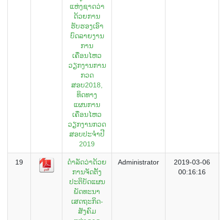
ແຫ່ງຊາດວ່າ
ດ້ວຍການ
ຮັບຮອງເອົາ
ບົດລາຍງານ
ການ
ເຄື່ອນໄຫວ
ວຽກງານການ
ກວດ
ສອບ2018,
ທິດທາງ
ແຜນການ
ເຄື່ອນໄຫວ
ວຽກງານກວດ
ສອບປະຈຳປີ
2019
19
ດຳລັດວ່າດ້ວຍ
Administrator
2019-03-06
ການຈັດຕັ້ງ
00:16:16
ປະຕິບັດແຜນ
ພັດທະນາ
ເສດຖະກິດ-
ສັງຄົມ