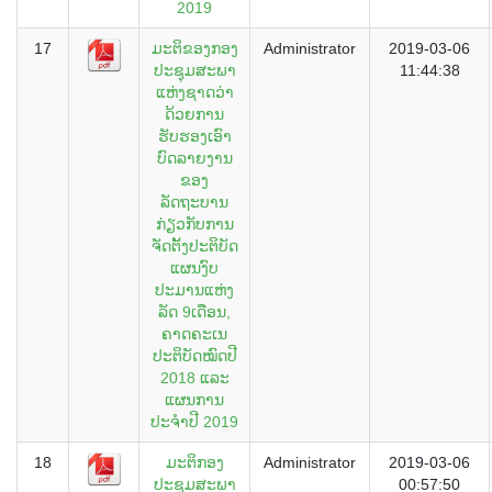
2019
17
ມະຕິຂອງກອງ
Administrator
2019-03-06
ປະຊຸມສະພາ
11:44:38
ແຫ່ງຊາດວ່າ
ດ້ວຍການ
ຮັບຮອງເອົາ
ບົດລາຍງານ
ຂອງ
ລັດຖະບານ
ກ່ຽວກັບການ
ຈັດຕັ້ງປະຕິບັດ
ແຜນງົບ
ປະມານແຫ່ງ
ລັດ 9ເດືອນ,
ຄາດຄະເນ
ປະຕິບັດໝົດປີ
2018 ແລະ
ແຜນການ
ປະຈຳປີ 2019
18
ມະຕິກອງ
Administrator
2019-03-06
ປະຊຸມສະພາ
00:57:50