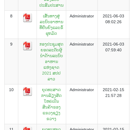
ປະສົມປະສານ
8
ເສັ້ນທາງສູ່
Administrator
2021-06-03
ລະບົບອາຫານ
08:02:26
ທີ່ຍືນຍົງແລະຂໍ້
ຜູກມັດ
9
ກອງປະຊຸມສຸດ
Administrator
2021-06-03
ຍອດລະດັບຜູ້
07:59:40
ນຳດ້ານລະບົບ
ອາຫານ
ແຫ່ງຊາດ
2021 ສປປ
ລາວ
10
ຍຸດທະສາດ
Administrator
2021-02-15
ການລ້ຽງສັດ
21:57:28
ໃຫຍ່ເປັນ
ສິນຄ້າຂອງ
ແຂວງຊຽງ
ຂວາງ
11
ຍຸດທະສາດ
Administrator
2021-02-15