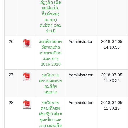
ລ້ຽງສັດ ເພື່ຶອ
ຜະລິດເປັນ
ສິນຄ້າຂອງ
ກະຊວງ
ກະສິກຳ ແລະ
ປ່າໄມ້
26
ແຜນພັດທະນາ
Administrator
2018-07-05
ວິສາຫະກິດ
14:10:55
ຂະໜາດນ້ອຍ
ແລະ ກາງ
2016-2020
27
ນະໂຍບາຍ
Administrator
2018-07-05
ການພັດທະນາ
11:33:24
ກະສິກຳ
ສະອາດ
28
ນະໂຍບາຍ
Administrator
2018-07-05
ການເຂົ້າຫາ
11:30:13
ສິນເຊື່ອໃຫ້ແກ່
ທຸລະກິດ ແລະ
ພາກເອກະຊົນ