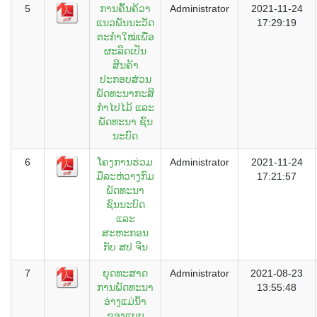
5
ການຄົ້ນຄ້ວາ
Administrator
2021-11-24
ແນວພັນນະວັດ
17:29:19
ຕະກໍາໃໝ່ເພື່ອ
ຜະລິດເປັນ
ສິນຄ້າ
ປະກອບສ່ວນ
ພັດທະນາກະສິ
ກໍາໄປໄມ້ ແລະ
ພັດທະນາ ຊົນ
ນະບົດ
6
ໂຄງການຮ່ວມ
Administrator
2021-11-24
ມືລະຫ່ວາງກົມ
17:21:57
ພັດທະນາ
ຊົນນະບົດ
ແລະ
ສະຫະກອນ
ກັບ ສປ ຈີນ
7
ຍຸດທະສາດ
Administrator
2021-08-23
ການພັດທະນາ
13:55:48
ອ່າງແມ່ນ້ຳ
ຂອງແບບ