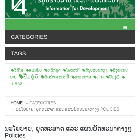
Toggle N
CATEGORIES
TAGS
ວິດີໂອ
ແຜ່ນພັບ
ຫລັກສູດ
ໂພດສເຕີ້
ສືຮູບແບບສຽງ
ສື່ຮູບແບບ
ປື້ມຄູ່ມື
ບົດນຳສະເຫນີ
ພາບ
ວາລະສານ
LFN
ປື້ມຄູ່ມື
LURAS
HOME
CATEGORIES
ນະໂຍບາຍ, ຍຸດທະສາດ ແລະ ແຜນພັດທະນາຕ່າງໆ POLICIES
ນະໂຍບາຍ, ຍຸດທະສາດ ແລະ ແຜນພັດທະນາຕ່າງໆ
Policies