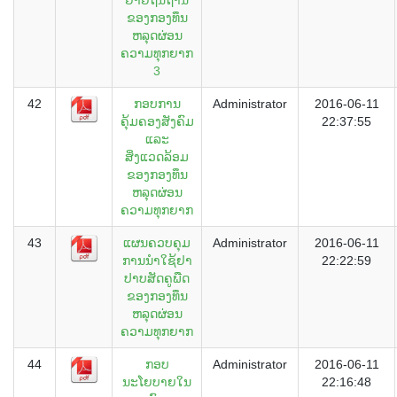
ຂອງກອງທຶນ
ຫລຸດຜ່ອນ
ຄວາມທຸກຍາກ
3
42
ກອບການ
Administrator
2016-06-11
ຄຸ້ມຄອງສັງຄົມ
22:37:55
ແລະ
ສິ່ງແວດລ້ອມ
ຂອງກອງທຶນ
ຫລຸດຜ່ອນ
ຄວາມທຸກຍາກ
43
ແຜນຄວບຄຸມ
Administrator
2016-06-11
ການນຳໃຊ້ຢາ
22:22:59
ປາບສັດຄູພືດ
ຂອງກອງທຶນ
ຫລຸດຜ່ອນ
ຄວາມທຸກຍາກ
44
ກອບ
Administrator
2016-06-11
ນະໂຍບາຍໃນ
22:16:48