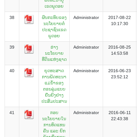
ເຂດພູດອຍ
38
ຜົນກະທົບຂອງ
Administrator
2017-08-22
ນະໂຍບາຍຕໍ່
10:17:30
ປະຊາຊົນເຂດ
ພູດອຍ
39
ຮ່າງ
Administrator
2016-08-25
ນະໂຍບາຍ
14:53:58
ທີ່ດິນແຫ່ງຊາດ
40
ຍຸດທະສາດ
Administrator
2016-06-23
ການພັດທະນາ
23:52:12
ແມ່ນໍ້າຂອງ
ຕອນລຸ່ມແບບ
ຍືນຍົງຢ່າງ
ປະສົມປະສານ
41
ກອບ
Administrator
2016-06-11
ນະໂຍບາຍໃນ
22:43:38
ການທົດແທນ
ຄືນ ແລະ ຍົກ
ຍ້າຍຖິ່ນຖານ