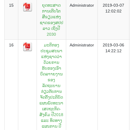
15
ຍຸດທະສາດ
Administrator
2019-03-07
ການເຕີບໂຕ
12:02:02
ສີຂຽວແຫ່ງ
ຊາດຂອງສປປ
ລາວ ເຖິງປີ
2030
16
ມະຕິກອງ
Administrator
2019-03-06
ປະຊຸມສະພາ
14:22:12
ແຫ່ງຊາດວ່າ
ດ້ວຍການ
ຮັບຮອງເອົາ
ບົດລາາຍງານ
ຂອງ
ລັດຖະບານ
ກ່ຽວກັບການ
ຈັດຕັ້ງປະຕິບັດ
ແຜນພັດທະນາ
ເສດຖະກິດ-
ສັງຄົມ ປີ2018
ແລະ ທິດທາງ
ແຜນການ ປີ