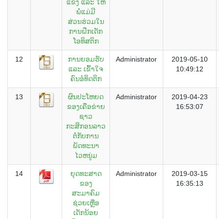
ແຂງ ແລະ ໃຫ້
ພໍ່ແມ່ມີ
ສ່ວນຮ່ວມໃນ
ການຝຶກເດັກ
ໂອທິສຕິກ
12
ການຍອມຮັບ
Administrator
2019-05-10
ແລະ ເຂົ້າໃຈ
10:49:12
ຄົນອໍທິດຕິກ
13
ຜົນປະໂຫຍດ
Administrator
2019-04-23
ຂອງເຄືອຂ່າຍ
16:53:07
ຊາວ
ກະສິກອນລາວ
ຕໍ່ກັບການ
ພັດທະນາ
ໄວຫນູ່ມ
14
ຍຸດທະສາດ
Administrator
2019-03-15
ຂອງ
16:35:13
ສະມາຄົມ
ຊ່ວຍເຫຼືອ
ເດັກນ້ອຍ