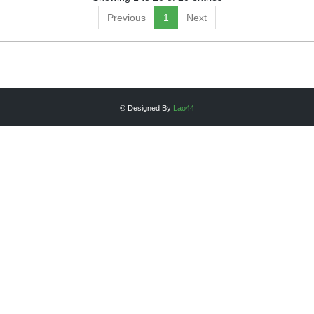
Previous
1
Next
© Designed By
Lao44