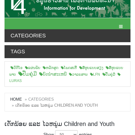
Toggle N
CATEGORIES
TAGS
ວິດີໂອ
ແຜ່ນພັບ
ຫລັກສູດ
ໂພດສເຕີ້
ສືຮູບແບບສຽງ
ສື່ຮູບແບບ
ປື້ມຄູ່ມື
ບົດນຳສະເຫນີ
ພາບ
ວາລະສານ
LFN
ປື້ມຄູ່ມື
LURAS
HOME
CATEGORIES
ເດັກນ້ອຍ ແລະ ໄວຫນູ່ມ CHILDREN AND YOUTH
ເດັກນ້ອຍ ແລະ ໄວຫນູ່ມ Children and Youth
Show
entries