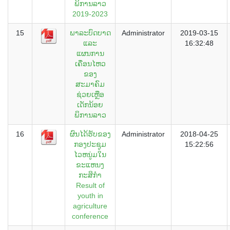
ພິການລາວ
2019-2023
15
ພາລະບົດບາດ
Administrator
2019-03-15
ແລະ
16:32:48
ແຜນການ
ເຄື່ອນໄຫວ
ຂອງ
ສະມາຄົມ
ຊ່ວຍເຫຼືອ
ເດັກນ້ອຍ
ພິການລາວ
16
ຜົນໄດ້ຮັບຂອງ
Administrator
2018-04-25
ກອງປະຊູມ
15:22:56
ໄວຫນູ່ມໃນ
ຂະແຫນງ
ກະສິກຳ
Result of
youth in
agriculture
conference