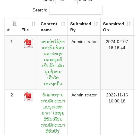
Search:
Content
Submitted
Submitted
#
File
name
By
On
1
ການນໍາໃຊ້ທ່າ
Administrator
2024-02-07
ແຮງບົ່ມຊ້ອນ
16:16:44
ຂອງປະຊາ
ກອນໜຸຸ່ມທີ່
ເພີ່ມຂຶ້ນ ເພື່ອ
ຊຸກຍຸ້ການ
ເຕີບໂຕ
ເສດຖະກິດ
2
ບົດລາຍງານ
Administrator
2022-11-16
ການພັດທະນາ
10:00:18
ມະນຸດເເຫ່ງ
ຊາດ “ໄວໜຸ່ມ
ຜູ້ຂັບເຄືື່ອນ
ການພັດທະນາ
ທີ່ຍືນຍົງ”