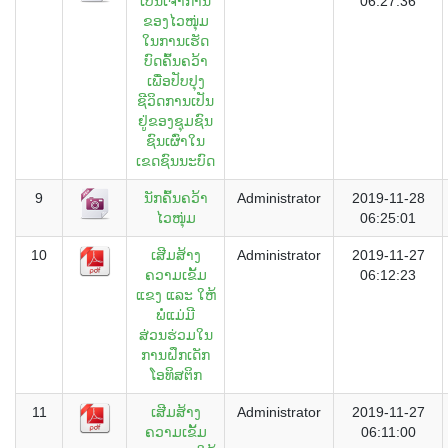
ເປັນເຈົ້າການ
06:27:36
ຂອງໄວໜຸ່ມ
ໃນການເຮັດ
ບົດຄົ້ນຄວ້າ
ເພ່ື່ອປັບປຸງ
ຊີວິດການເປັນ
ຢູ່ຂອງຊຸມຊົນ
ຊົນເຜົ່າໃນ
ເຂດຊົນນະບົດ
9
ນັກຄົ້ນຄວ້າ
Administrator
2019-11-28
ໄວໜຸ່ມ
06:25:01
10
ເສີມສ້າງ
Administrator
2019-11-27
ຄວາມເຂັ້ມ
06:12:23
ແຂງ ແລະ ໃຫ້
ພໍ່ແມ່ມີ
ສ່ວນຮ່ວມໃນ
ການຝຶກເດັກ
ໂອທິສຕິກ
11
ເສີມສ້າງ
Administrator
2019-11-27
ຄວາມເຂັ້ມ
06:11:00