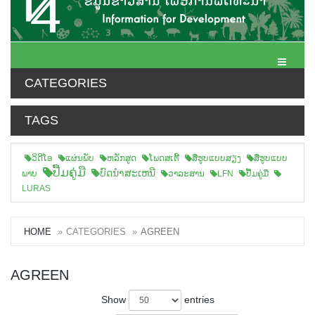
Toggle N
CATEGORIES
TAGS
ວິດີໂອ
ແຜ່ນພັບ
ຫລັກສູດ
ໂພດສເຕີ້
ສືຮູບແບບສຽງ
ສື່ຮູບແບບ
ປື້ມຄູ່ມື
ບົດນຳສະເຫນີ
ພາບ
ວາລະສານ
LFN
ປື້ມຄູ່ມື
LURAS
HOME
CATEGORIES
AGREEN
AGREEN
Show
entries