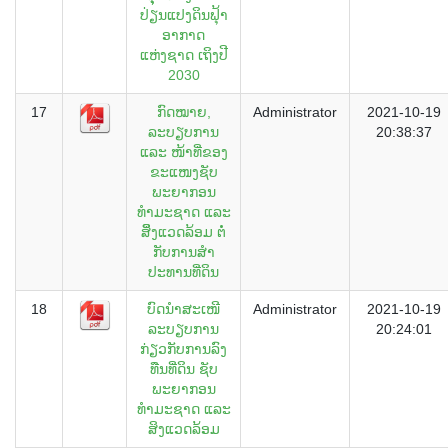
ປ່ຽນແປງດິນຟຸ້າ
ອາກາດ
ແຫ່ງຊາດ ເຖິງປີ
2030
17
ກົດໝາຍ,
Administrator
2021-10-19
ລະບຽບການ
20:38:37
ແລະ ໜ້າທີ່ຂອງ
ຂະແໜງຊັບ
ພະຍາກອນ
ທໍາມະຊາດ ແລະ
ສິິ່ງແວດລ້ອມ ຕໍ່
ກັບການສໍາ
ປະທານທີ່ດິນ
18
ບົດນໍາສະເໜີ
Administrator
2021-10-19
ລະບຽບການ
20:24:01
ກ່ຽວກັບການລົງ
ທືນທີ່ດິນ ຊັບ
ພະຍາກອນ
ທໍາມະຊາດ ແລະ
ສິງແວດລ້ອມ