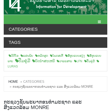
Toggle N
CATEGORIES
TAGS
ວິດີໂອ
ແຜ່ນພັບ
ຫລັກສູດ
ໂພດສເຕີ້
ສືຮູບແບບສຽງ
ສື່ຮູບແບບ
ປື້ມຄູ່ມື
ບົດນຳສະເຫນີ
ພາບ
ວາລະສານ
LFN
ປື້ມຄູ່ມື
LURAS
HOME
CATEGORIES
ກະຊວງຊັບພະຍາກອນທຳມະຊາດ ແລະ ສິ່ງແວດລ້ອມ MONRE
ກະຊວງຊັບພະຍາກອນທຳມະຊາດ ແລະ
ສິ່ງແວດລ້ອມ MONRE