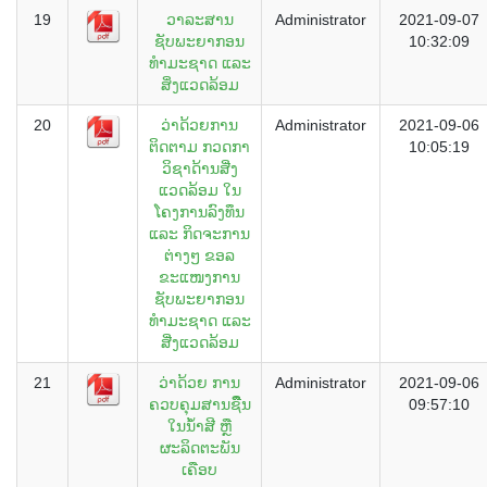
19
ວາລະສານ
Administrator
2021-09-07
ຊັບພະຍາກອນ
10:32:09
ທຳມະຊາດ ແລະ
ສິ່ງແວດລ້ອມ
20
ວ່າດ້ວຍການ
Administrator
2021-09-06
ຕິດຕາມ ກວດກາ
10:05:19
ວິຊາດ້ານສີ່ງ
ແວດລ້ອມ ໃນ
ໂຄງການລົງທຶນ
ແລະ ກິດຈະການ
ຕ່າງໆ ຂອລ
ຂະແໜງການ
ຊັບພະຍາກອນ
ທຳມະຊາດ ແລະ
ສີ່ງແວດລ້ອມ
21
ວ່າດ້ວຍ ການ
Administrator
2021-09-06
ຄວບຄຸມສານຊືີນ
09:57:10
ໃນນ້ຳສີ ຫຼື
ຜະລິດຕະພັນ
ເຄືອບ