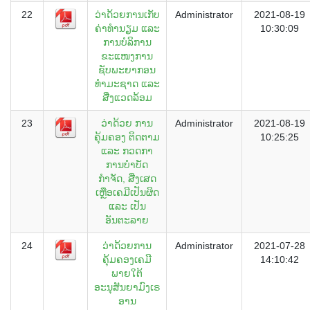
22
ວ່າດ້ວຍການເກັບ
Administrator
2021-08-19
ຄ່າທຳນຽມ ແລະ
10:30:09
ການບໍລິການ
ຂະແໜງການ
ຊັບພະຍາກອນ
ທຳມະຊາດ ແລະ
ສີ່ງແວດລ້ອມ
23
ວ່າດ້ວຍ ການ
Administrator
2021-08-19
ຄຸ້ມຄອງ ຕິດຕາມ
10:25:25
ແລະ ກວດກາ
ການບຳບັດ
ກຳຈັດ, ສີ່ງເສດ
ເຫຼືອເຄມີເປັນຜິດ
ແລະ ເປັນ
ອັນຕະລາຍ
24
ວ່າດ້ວຍການ
Administrator
2021-07-28
ຄຸ້ມຄອງເຄມີ
14:10:42
ພາຍໃຕ້
ອະນຸສັນຍາມົງເຣ
ອານ