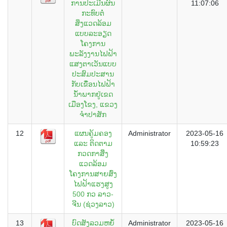
ການປະເມີນຜົນ
11:07:06
ກະທົບຕໍ່
ສິ່ງແວດລ້ອມ
ແບບລະອຽດ
ໂຄງການ
ພະລັງງານໄຟຟ້າ
ແສງຕາເວັນແບບ
ປະສົມປະສານ
ກັບເຂືໍ່ອນໄຟຟ້າ
ນ້ຳພາກຢູ່ເຂດ
ເມືອງໂຂງ, ແຂວງ
ຈຳປາສັກ
12
ແຜນຄູ້ມຄອງ
Administrator
2023-05-16
ແລະ ຕິດຕາມ
10:59:23
ກວດກາສິິ່ງ
ແວດລ້ອມ
ໂຄງການສາຍສົ່ງ
ໄຟຟ້າແຮງສູງ
500 ກວ ລາວ-
ຈີນ (ຊ່ວງລາວ)
13
ບົດສັງລວມຫຍໍ້
Administrator
2023-05-16