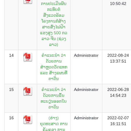
ການປະເມີນຜົນ
10:50:42
ກະທົບຕໍ່
ສິ່ງແວດລ້ອມ
ໂຄງການກໍ່ສ້າງ
ສາຍສົ່ງໄຟຟ້າ
ແຮງສູງ 500 ກວ
ລາວ-ຈີນ (ຊ່ວງ
ລາວ)
14
ຄຳແນະນຳ ວ່າ
Administrator
2022-08-24
ດ້ວຍການ
13:37:51
ສຳຫຼວດວັດແທກ
ແລະ ສ້າງແຜນທີ່
ຕາດິນ
15
ຄໍາແນະນໍາ ວ່າ
Administrator
2022-06-28
ດ້ວຍການຂຶ້ນ
14:54:23
ທະບຽນອອກໃບ
ຕາດິນ
16
(ຮ່າງ)
Administrator
2022-02-07
ຍຸດທະສາດ ການ
16:11:51
ຄຸຸ້ມຄອງ ການ