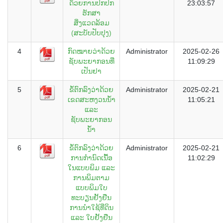
ດ້ວຍການປົກປັກ
23:03:57
ຮັກສາ
ສິ່ງແວດລ້ອມ
(ສະບັບປັບປຸງ)
4
ກົດໝາຍວ່າດ້ວຍ
Administrator
2025-02-26
ຊັບພະຍາກອນທີ່
11:09:29
ເປັນຢາ
5
ຂໍ້ຕົກລົງວ່າດ້ວຍ
Administrator
2025-02-21
ເຂດສະຫງວນນ້ຳ
11:05:21
ແລະ
ຊັບພະຍາກອນ
ນ້ຳ
6
ຂໍ້ຕົກລົງວ່າດ້ວຍ
Administrator
2025-02-21
ການກຳນົດເນື້ອ
11:02:29
ໃນແບບພິມ ແລະ
ການພິມຕາມ
ແບບພິມໃບ
ທະບຽນຢັ້ງຢືນ
ການນຳໃຊ້ທີ່ດິນ
ແລະ ໃບຢັ້ງຢືນ