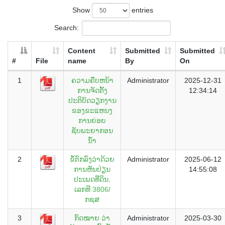
Show
entries
Search:
Content
Submitted
Submitted
#
File
name
By
On
1
ຄວາມຄືບຫນ້າ
Administrator
2025-12-31
ການຈັດຕັັ້ງ
12:34:14
ປະຕິບັດວຽກງານ
ຂອງຂະແຫນງ
ການຍ່ອຍ
ຊັບພະຍາກອນ
ນ້ຳ
2
ຂໍ້ຕົກລົງວ່າດ້ວຍ
Administrator
2025-06-12
ການຫັນປ່ຽນ
14:55:08
ປະເພດທີ່ດິນ,
ເລກທີ 3806/
ກຊສ
3
ກົດໝາຍ ວ່າ
Administrator
2025-03-30