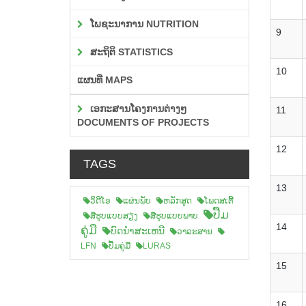
ໂພຊະນາການ NUTRITION
9
ສະຖິຕິ STATISTICS
10
ແຜນທີ່ MAPS
ເອກະສານໂຄງການຕ່າງໆ
11
DOCUMENTS OF PROJECTS
12
TAGS
13
ວິດີໂອ
ແຜ່ນພັບ
ຫລັກສູດ
ໂພດສເຕີ້
ປື້ມ
ສືຮູບແບບສຽງ
ສື່ຮູບແບບພາບ
14
ຄູ່ມື
ບົດນຳສະເຫນີ
ວາລະສານ
LFN
ປື້ມຄູ່ມື
LURAS
15
16