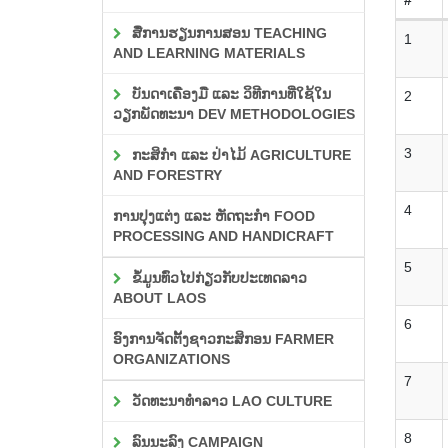
ສື່ການຮຽນການສອນ TEACHING
1
AND LEARNING MATERIALS
ບັນດາເຄື່ອງມື ແລະ ວິທີການທີ່ໃຊ້ໃນ
2
ວຽກພັດທະນາ DEV METHODOLOGIES
3
ກະສິກຳ ແລະ ປ່າໄມ້ AGRICULTURE
AND FORESTRY
4
ການປຸງແຕ່ງ ແລະ ຫັດຖະກຳ FOOD
PROCESSING AND HANDICRAFT
5
ຂໍ້ມູນທົ່ວໄປກ່ຽວກັບປະເທດລາວ
ABOUT LAOS
6
ອົງການຈັດຕັ້ງຊາວກະສິກອນ FARMER
ORGANIZATIONS
7
ວັດທະນາທຳລາວ LAO CULTURE
8
ລົນນະລົງ CAMPAIGN