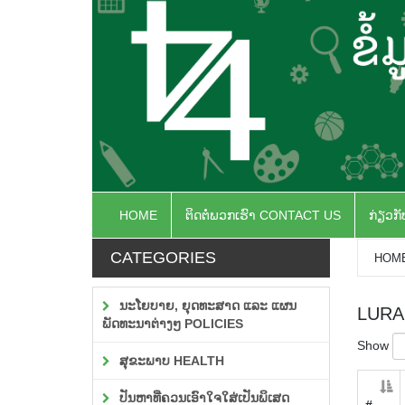
HOME
ຕິດຕໍ່ພວກເຮົາ CONTACT US
ກ່ຽວກ
CATEGORIES
HOM
ນະໂຍບາຍ, ຍຸດທະສາດ ແລະ ແຜນ
LURA
ພັດທະນາຕ່າງໆ POLICIES
Show
ສຸຂະພາບ HEALTH
ປັນຫາທີ່ຄວນເອົາໃຈໃສ່ເປັນພິເສດ
#