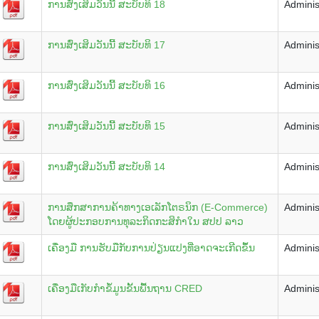
ການສົ່ງເສິມວັນນີ້ ສະບັບທິ 18
Adminis
ການສົ່ງເສິມວັນນີ້ ສະບັບທິ 17
Adminis
ການສົ່ງເສິມວັນນີ້ ສະບັບທິ 16
Adminis
ການສົ່ງເສິມວັນນີ້ ສະບັບທິ 15
Adminis
ການສົ່ງເສິມວັນນີ້ ສະບັບທິ 14
Adminis
ການສຶກສາການຄ້າທາງເອເລັກໂຕຣນິກ (E-Commerce)
Adminis
ໂດຍຜູ້ປະກອບການທຸລະກິດກະສິກໍາໃນ ສປປ ລາວ
ເຄື່ອງມື ການຮັບມືກັບການປ່ຽນແປງທີ່ອາດຈະເກີດຂຶ້ນ
Adminis
ເຄື່ອງມືເກັບກໍາຂໍ້ມູນຂັ້ນພື້ນຖານ CRED
Adminis