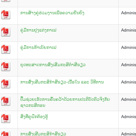
ການສ້າງຄູ່ຮ່ວມງານເພື່ອຄວາມຍືນຍົງ
Adminis
ຄູ່ມືການປຸງແຕ່ງກາເຟ
Adminis
ຄູ່ມືການກ້າເບ້ຍກາເຟ
Adminis
ຍຸດທະສາດການສົ່ງເສີມກະສິກຳສີຂຽວ
Adminis
ການສົ່ງເສີມກະສິກຳສີຂຽວ-ເນື້ອໃນ ແລະ ວິທີການ
Adminis
ປື້ມຊ່ວຍເຮັດການຄົ້ນຄວ້າດ້ວຍການປະຕີບັດຕົວຈິງກັບ
Adminis
ຊາວກະສິກອນ
ສິ່ງທີ່ຄູຝຶກຕ້ອງຮູ້
Adminis
ການສົ່ງເສີມກະສິກຳສີຂຽວ
Adminis