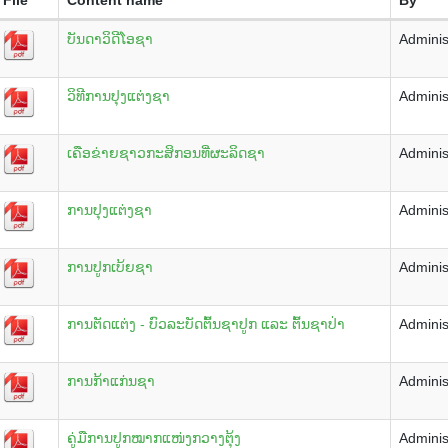
ບັນດາວິດີໂອຊາ
Adminis
ວິທີການປຸງແຕ່ງຊາ
Adminis
ເຄືອຂ່າຍຊາວກະສິກອນທີ່ຜະລິດຊາ
Adminis
ການປຸງແຕ່ງຊາ
Adminis
ການປູກເບ້ຍຊາ
Adminis
ການຕັດແຕ່ງ - ບົວລະບັດຕົ້ນຊາປູກ ແລະ ຕົ້ນຊາປ່າ
Adminis
ການກ້າແກ່ນຊາ
Adminis
ຄູ່ມືການປູກໝາກແໜ່ງກວາງຕຸ້ງ
Adminis