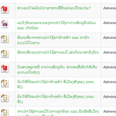
ທ່ານແນ່ໃຈແລ້ວບໍ່ວ່າອາຫານທີ່ກິນແຕ່ລະມື້ປອດໄພ?
Adminis
ລະວັງອັນຕະລາຍຂອງການນຳໃຊ້ຢາປາບສັດຕູພືດຕໍ່ແມ່
Adminis
ແລະ ເດັກນ້ອຍ
ຜົນກະທົບຈາກການນຳໃຊ້ຢາຂ້າຫຍ້າ ແລະ ຢາຂ້າ
Adminis
ແມງໄມ້ໃນລາວ
ຜົນກະທົບຂອງການນຳໃຊ້ສານເຄມີ (ສະບັບພາສາອັງກິດ)
Adminis
ບົດສະຫລຸບຫຍໍ້ ຢາປາບສັດຕູພືດ: ສາເຫດທີ່ເຮັດໃຫ້ເກີດ
Adminis
ຄວາມເປັນຫ່ວງ
ຄິດໃຫ້ດີກ່ອນນຳໃຊ້ຢາຂ້າຫຍ້າ ທີ່ເມືອງສັງທອງ (ຕອນ
Adminis
ທີ2)
ຄິດໃຫ້ດີກ່ອນນຳໃຊ້ຢາຂ້າຫຍ້າ ທີ່ເມືອງສັງທອງ (ຕອນ
Adminis
ທີ1)
ການນຳໃຊ້ສານເຄມີໃນການປູກອ້ອຍ ແລະ ພືດຜັກທີ່ເມືອງ
Adminis