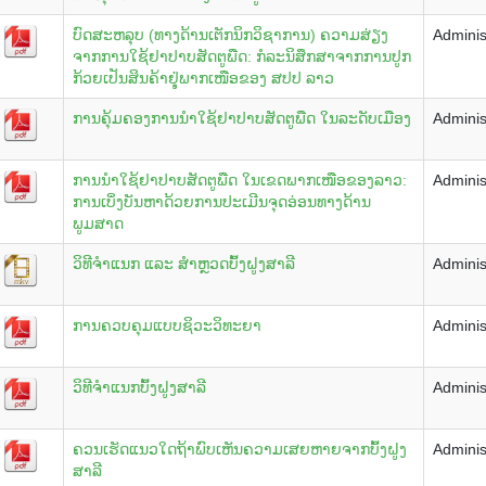
ບົດສະຫລຸບ (ທາງດ້ານເຕັກນິກວິຊາການ) ຄວາມສ່ຽງ
Adminis
ຈາກການໃຊ້ຢາປາບສັດຕູພືດ: ກໍລະນິສຶກສາຈາກການປູກ
ກ້ວຍເປັນສິນຄ້າຢຸູ່່ພາກເໜືອຂອງ ສປປ ລາວ
ການຄຸ້ມຄອງການນໍາໃຊ້ຢາປາບສັດຕູພືດ ໃນລະດັບເມືອງ
Adminis
ການນຳໃຊ້ຢາປາບສັດຕູພືດ ໃນເຂດພາກເໜືອຂອງລາວ:
Adminis
ການເບິ່ງບັນຫາດ້ວຍການປະເມີນຈຸດອ່ອນທາງດ້ານ
ພູມສາດ
ວິທີຈຳແນກ ແລະ ສຳຫຼວດບົ້ງຝູງສາລີ
Adminis
ການຄວບຄຸມແບບຊິວະວິທະຍາ
Adminis
ວິທີຈຳແນກບົ້ງຝູງສາລີ
Adminis
ຄວນເຮັດແນວໃດຖ້າພົບເຫັນຄວາມເສຍຫາຍຈາກບົ້ງຝູງ
Adminis
ສາລີ