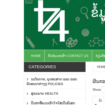
HOME
ຕິດຕໍ່ພວກເຮົາ CONTACT US
ກ່ຽວກ
CATEGORIES
HOM
ນະໂຍບາຍ, ຍຸດທະສາດ ແລະ ແຜນ
ຜົນກ
ພັດທະນາຕ່າງໆ POLICIES
Show
ສຸຂະພາບ HEALTH
ປັນຫາທີ່ຄວນເອົາໃຈໃສ່ເປັນພິເສດ
#