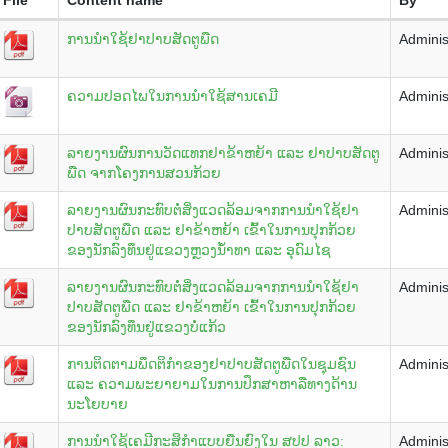
ການນຳໃຊ້ຢາປາບສັດຕູພືດ
Adminis
ຄວາມປອດໄພໃນການນຳໃຊ້ສານເຄມີ
Adminis
ລາຍງານຜົນການວັດແທກຢາຂ້າຫຍ້າ ແລະ ຢາປາບສັດຕູ
Adminis
ພືດ ຈາກໂຄງການສວນກ້ວຍ
ລາຍງານຜົນກະທົບຕໍ່ສິ່ງແວດລ້ອມຈາກການນຳໃຊ້ຢາ
Adminis
ປາບສັດຕູພືດ ແລະ ຢາຂ້າຫຍ້າ ເຂົ້າໃນການປຸກກ້ວຍ
ຂອງນັກລົງທຶນຢູ່ແຂວງຫຼວງນ້ຳທາ ແລະ ອຸດົມໄຊ
ລາຍງານຜົນກະທົບຕໍ່ສິ່ງແວດລ້ອມຈາກການນຳໃຊ້ຢາ
Adminis
ປາບສັດຕູພືດ ແລະ ຢາຂ້າຫຍ້າ ເຂົ້າໃນການປຸກກ້ວຍ
ຂອງນັກລົງທຶນຢູ່ແຂວງບໍ່ແກ້ວ
ການຕິດຕາມພຶດຕິກໍາຂອງຢາປາບສັດຕູພືດໃນຊຸມຊົນ
Adminis
ແລະ ຄວາມພະຍາຍາມໃນການປຶກສາຫາລືທາງດ້ານ
ນະໂຍບາຍ
ການນຳໃຊ້ເຄມີກະສິກຳແບບຍືນຍົງໃນ ສປປ ລາວ:
Adminis