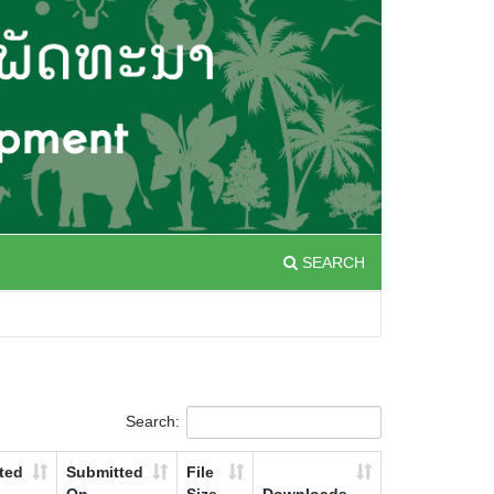
SEARCH
Search:
ted
Submitted
File
On
Size
Downloads