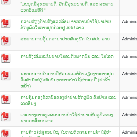
"ມະນຸດມີສຸຂະພາບດີ, ສັດມີສຸຂະພາບດີ, ແລະ ສະພາບ
ແວດລ້ອມທີ່ດີ "
ຄວາມສ່ຽງດ້ານສິ່ງແວດລ້ອມ ຈາກການນໍາໃຊ້ຢາປາບ
Adminis
ສັດຕູພຶດໃນການປູກກ້ວຍຢູູ່ ສປປ ລາວ
ສະພາບການຄຸ້ມຄອງຢາປາບສັດຕູພືດ ໃນ ສປປ ລາວ
Adminis
ການສົ່ງເສີມນະໂຍບາຍໃນລະດັບພາກພື້ນ ແລະ ໃນໂລກ
Adminis
ຂະບວນການໃນການມີສ່ວນຮ່ວມຕໍ່ກັບວຽກງານການປູກ
Adminis
ຈິດສໍານືກກ່ຽວກັບບັນຫາການນໍາໃຊ້ສານເຄມີ (ຢາຂ້າ
ຫຍ້າ)
ການຄຸ້ມຄອງຂີ້ເຫຍືີ້ອຂອງຢາປາບສັດຕູພືດ ຂັ້ນບ້ານ ແລະ
Adminis
ເຂດອືື່ນໆ
ແນວທາງການຫຼຸດຜ່ອນການນໍາໃຊ້ຢາປາບສັດຕູພືດຂອງ
Adminis
ຊາວກະສິກອນລາວ
ການກ້າວໄປສູຸ່ກອບໃໝຸ່ ໃນການຕິດຕາມການນໍາໃຊ້ຢາ
Adminis