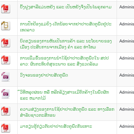
ບົ້ງຝູງສາລີແມ່ນຫຍັງ ແລະ ເປັນຫຍັງຈຶ່ງເປັນໄພຄຸກຄາມ
Adminis
ການ​ປົກ​ປ້ອງ​ແມ່​ຍິງ-ເດັກ​ນ້ອຍ​ຈາກ​ຢາ​ປາບ​ສັດ​ຕູ​ພືດ​ຢູ່​ປະ​
Adminis
ເທດ​ລາວ
ບົດຮຽນຂອງການຫັນເປັນການຄ້າ ແລະ ນະໂຍບາຍຂອງ
Adminis
ເມືຶອງ ປະສົບການຈາກເມືອງ ຄຳ ແລະ ທ່າໂທມ
ການເພີ່ມຂຶ້ນຂອງການນຳໃຊ້ຢາປາບສັດຕູພືດໃນ ສປປ
Adminis
ລາວ: ຜົນກະທົບຕໍ່ສຸຂະພາບ ແລະ ສິ່ງແວດລ້ອມ
ວົງຈອນຂອງຢາປາບສັດຕູພືດ
Adminis
ົວິທີຫລຸດຜ່ອນ ຫລື ຫລີກລ້ຽງສານເມີຕົກຄ້າງໃນພືດຜັກ
Adminis
ແລະ ຫມາກໄມ້
ຄວາມສ່ຽງຂອງການໃຊ້ຢາປາບສັດຕູພືດ ແລະ ທາງເລືອກ
Adminis
ສຳລັບຊາວກະສິກອນ
ມາຮຽນຮູ້ກ່ຽວກັບຢາປາບສັດຕູພືດກັນເທາະ
Adminis