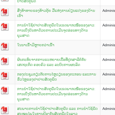
ປາບສັດຕູພືດ
ສິ່ງທ້າທາຍຂອງທ້າວຕຸ້ຍ ມື້ແຫ່ງການປ່ຽນແປງຂອງບ້ານ
Adminis
ເຮົາ
ການນຳໃຊ້ຢາປາບສັດຕູພືດໃນເຂດພາກເໜືອຂອງລາວ:
Adminis
ການເບິ່ງບັນຫາດ້ວຍການປະເມີນຈຸດອ່ອນທາງດ້ານ
ພູມສາດ
ໃນນາເຂົ້າມີຫຼາຍກວ່າເຂົ້າ
Adminis
ຜົນກະທົບຈາກການຂະຫຍາຍເນື້ອທີ່ປູກສາລີຕໍ່ກັບ
Adminis
ເສດຖະກິດ ຄອບຄົວ ແລະ ລະບົບການຜະລິດ
ກອງປະຊຸມກຽ່ວກັບການໄຫຼວຽນຂອງຕະກອນ ແລະການ
Adminis
ຮົ່ວໄຫຼຂອງຢາປາບສັດຕູພືດ
ການນຳໃຊ້ຢາປາບສັດຕູພືດໃນເຂດພາກເໜືອຂອງລາວ:
Adminis
ການເບິ່ງບັນຫາດ້ວຍການປະເມີນຈຸດອ່ອນທາງດ້ານ
ພູມສາດ
ສະພາບການນຳໃຊ້ຢາປາບສັດຕູພືດ ແລະ ການນຳໃຊ້ພືດ
Adminis
ສະໝຸນໄພໃນການປ້ອງກັນສັດຕູພືດໃນລາວ