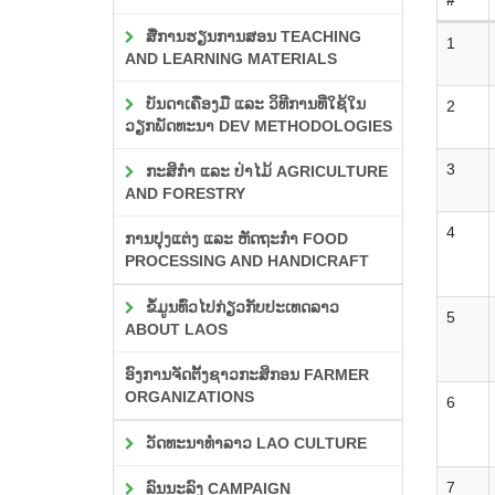
ສື່ການຮຽນການສອນ TEACHING
1
AND LEARNING MATERIALS
ບັນດາເຄື່ອງມື ແລະ ວິທີການທີ່ໃຊ້ໃນ
2
ວຽກພັດທະນາ DEV METHODOLOGIES
3
ກະສິກຳ ແລະ ປ່າໄມ້ AGRICULTURE
AND FORESTRY
4
ການປຸງແຕ່ງ ແລະ ຫັດຖະກຳ FOOD
PROCESSING AND HANDICRAFT
ຂໍ້ມູນທົ່ວໄປກ່ຽວກັບປະເທດລາວ
5
ABOUT LAOS
ອົງການຈັດຕັ້ງຊາວກະສິກອນ FARMER
ORGANIZATIONS
6
ວັດທະນາທຳລາວ LAO CULTURE
7
ລົນນະລົງ CAMPAIGN