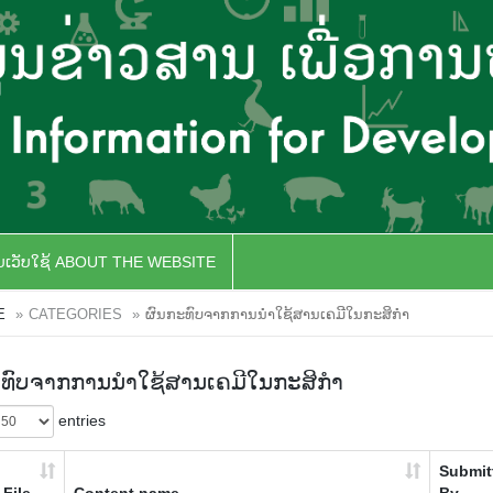
ັບເວັບໃຊ້ ABOUT THE WEBSITE
E
CATEGORIES
ຜົນກະທົບຈາກການນຳໃຊ້ສານເຄມີໃນກະສິກຳ
ະທົບຈາກການນຳໃຊ້ສານເຄມີໃນກະສິກຳ
entries
Submit
File
Content name
By