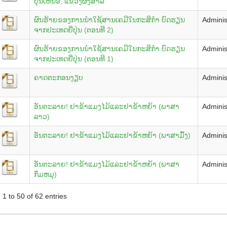
ບຸນເຫນືອ, ແຂວງຜົ້ງສາລີ
ຜົນຮ້າຍຂອງການນຳໃຊ້ສານເຄມີໃນກະສິກຳ ບົດຮຽນ
Adminis
ຈາກປະເທດຍີ່ປຸ່ນ (ຕອນທີ 2)
ຜົນຮ້າຍຂອງການນຳໃຊ້ສານເຄມີໃນກະສິກຳ ບົດຮຽນ
Adminis
ຈາກປະເທດຍີ່ປຸ່ນ (ຕອນທີ 1)
ຄາດຕະກອນງຽບ
Adminis
ອັນຕະລາຍ! ຢາຂ້າແມງໄມ້ແລະຢາຂ້າຫຍ້າ (ພາສາ
Adminis
ລາວ)
ອັນຕະລາຍ! ຢາຂ້າແມງໄມ້ແລະຢາຂ້າຫຍ້າ (ພາສາມົ້ງ)
Adminis
ອັນຕະລາຍ! ຢາຂ້າແມງໄມ້ແລະຢາຂ້າຫຍ້າ (ພາສາ
Adminis
ກຶມຫມຸ)
1 to 50 of 62 entries