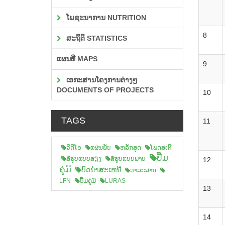
ໂພຊະນາການ NUTRITION
8
ສະຖິຕິ STATISTICS
ແຜນທີ່ MAPS
9
ເອກະສານໂຄງການຕ່າງໆ
DOCUMENTS OF PROJECTS
10
TAGS
11
ວິດີໂອ
ແຜ່ນພັບ
ຫລັກສູດ
ໂພດສເຕີ້
ປື້ມ
ສືຮູບແບບສຽງ
ສື່ຮູບແບບພາບ
12
ຄູ່ມື
ບົດນຳສະເຫນີ
ວາລະສານ
LFN
ປື້ມຄູ່ມື
LURAS
13
14