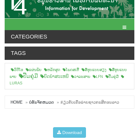
Toggle N
CATEGORIES
TAGS
ວິດີໂອ
ແຜ່ນພັບ
ຫລັກສູດ
ໂພດສເຕີ້
ສືຮູບແບບສຽງ
ສື່ຮູບແບບ
ປື້ມຄູ່ມື
ບົດນຳສະເຫນີ
ພາບ
ວາລະສານ
LFN
ປື້ມຄູ່ມື
LURAS
HOME
ບໍ່ທັນຈັກຫມວດ
ກ່ຽວກັບເຄືອຂ່າຍຊາວກະສິກອນລາວ
Download